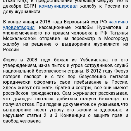
отказ МВД в предоставлении убежища Ферузу. Но в
декабре ЕСПЧ
коммуницировал
жалобу к России по
делу журналиста.
В конце января 2018 года Верховный суд РФ
частично
удовлетворил
кассационные жалобы Нурматова и
уполномоченного по правам человека в РФ Татьяны
Москальковой, отправив на пересмотр в Мосгорсуд
жалобу на решение о выдворении журналиста из
России.
Феруз в 2008 году бежал из Узбекистана, по его
утверждениям, из-за пыток и угроз сотрудников служб
национальной безопасности страны. В 2012 году Феруз
потерял паспорт и с тех пор безуспешно пытался
юридически оформить свое пребывание в России.
Здесь живут его мать, братья и сестры, все они имеют
российское гражданство. Сам журналист рассказывал,
что дважды пытался добиться статуса беженца, но
получил отказ. При подаче документов он указывал, что
выдворение несет угрозу его жизни и здоровью и
нарушает статьи 2 и 3 Конвенции о защите прав и
свобод человека.