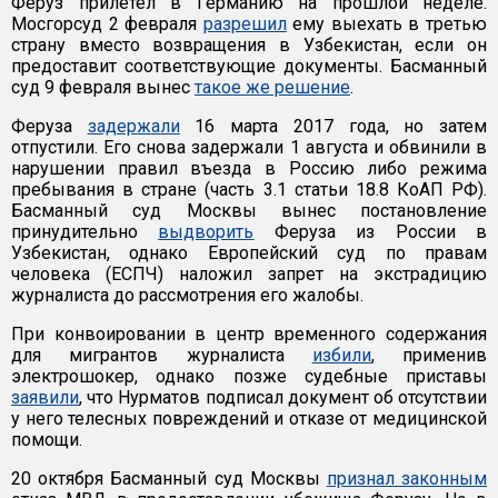
Феруз прилетел в Германию на прошлой неделе.
Мосгорсуд 2 февраля
разрешил
ему выехать в третью
страну вместо возвращения в Узбекистан, если он
предоставит соответствующие документы. Басманный
суд 9 февраля вынес
такое же решение
.
Феруза
задержали
16 марта 2017 года, но затем
отпустили. Его снова задержали 1 августа и обвинили в
нарушении правил въезда в Россию либо режима
пребывания в стране (часть 3.1 статьи 18.8 КоАП РФ).
Басманный суд Москвы вынес постановление
принудительно
выдворить
Феруза из России в
Узбекистан, однако Европейский суд по правам
человека (ЕСПЧ) наложил запрет на экстрадицию
журналиста до рассмотрения его жалобы.
При конвоировании в центр временного содержания
для мигрантов журналиста
избили
, применив
электрошокер, однако позже судебные приставы
заявили
, что Нурматов подписал документ об отсутствии
у него телесных повреждений и отказе от медицинской
помощи.
20 октября Басманный суд Москвы
признал законным