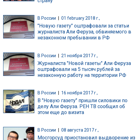
страну"
В России
|
01 february 2018 г.,
"Новую газету" оштрафовали за статьи
журналиста Али Феруза, обвиняемого в
незаконном пребывании в РФ
В России
|
21 ноября 2017 г.,
Журналиста "Новой газеты" Али Феруза
оштрафовали на 5 тысяч рублей за
незаконную работу на территории РФ
В России
|
16 ноября 2017 г.,
В "Новую газету" пришли силовики по
делу Али Феруза. РЕН ТВ сообщил об
этом еще до визита
В России
|
08 августа 2017 г.,
Мосгорсуд приостановил выдворение из