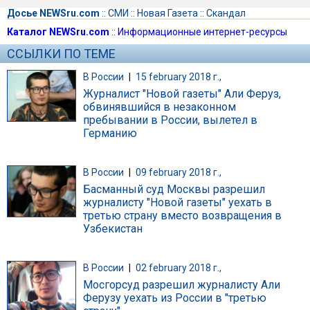
Досье NEWSru.com
::
СМИ
::
Новая Газета
::
Скандал
Каталог NEWSru.com
::
Информационные интернет-ресурсы
ССЫЛКИ ПО ТЕМЕ
В России
|
15 february 2018 г.,
Журналист "Новой газеты" Али Феруз,
обвинявшийся в незаконном
пребывании в России, вылетел в
Германию
В России
|
09 february 2018 г.,
Басманный суд Москвы разрешил
журналисту "Новой газеты" уехать в
третью страну вместо возвращения в
Узбекистан
В России
|
02 february 2018 г.,
Мосгорсуд разрешил журналисту Али
Ферузу уехать из России в "третью