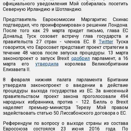
официального уведомления Мэй собиралась посетить
Северную Ирландию и Шотландию.
Представитель Еврокомиссии Маргаритис Схинаc
подтвердил, что проинформирован о решении Лондона.
После того как 29 марта придет письмо, глава ЕС
Дональд Туск созовет встречу глав государств и
правительств 27 стран - членов ЕС. В
Twitter
Туска
говорится, что Евросовет представит проект стратегии в
течение 48 часов после запуска процедуры. 13 марта
законопроект о запуск Brexit
одобрил
парламент, а 16
марта его
утвердила
королева Великобритании
Елизавета II.
8 февраля нижняя палата парламента Британии
утвердила законопроект о введении в действие
процедуры выхода государства из ЕС. За внесенный
правительством проект закона проголосовали 494
народных избранника, против - 122. Билль о Brexit
наделяет премьер-министра Терезу Мэй правом
задействовать статью 50 Лиссабонского договора о ЕС.
Референдум по вопросу о выходе страны из состава
Евросоюза состоялся 23 июня 2016 года. По