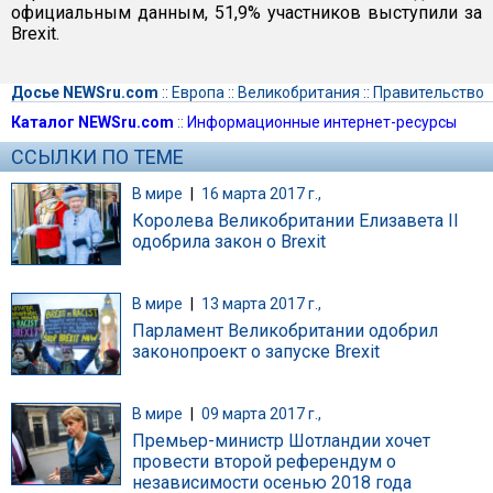
официальным данным, 51,9% участников выступили за
Brexit.
Досье NEWSru.com
::
Европа
::
Великобритания
::
Правительство
Каталог NEWSru.com
::
Информационные интернет-ресурсы
ССЫЛКИ ПО ТЕМЕ
В мире
|
16 марта 2017 г.,
Королева Великобритании Елизавета II
одобрила закон о Brexit
В мире
|
13 марта 2017 г.,
Парламент Великобритании одобрил
законопроект о запуске Brexit
В мире
|
09 марта 2017 г.,
Премьер-министр Шотландии хочет
провести второй референдум о
независимости осенью 2018 года