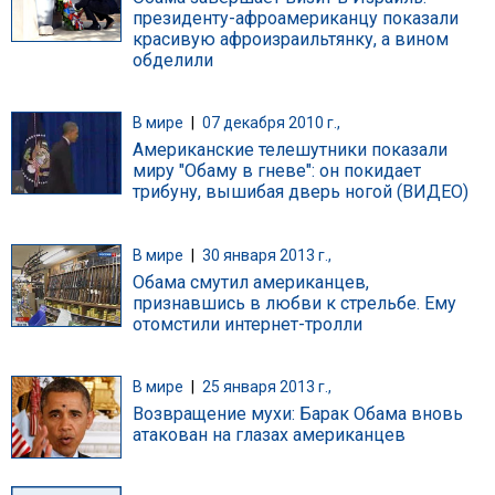
президенту-афроамериканцу показали
красивую афроизраильтянку, а вином
обделили
В мире
|
07 декабря 2010 г.,
Американские телешутники показали
миру "Обаму в гневе": он покидает
трибуну, вышибая дверь ногой (ВИДЕО)
В мире
|
30 января 2013 г.,
Обама смутил американцев,
признавшись в любви к стрельбе. Ему
отомстили интернет-тролли
В мире
|
25 января 2013 г.,
Возвращение мухи: Барак Обама вновь
атакован на глазах американцев