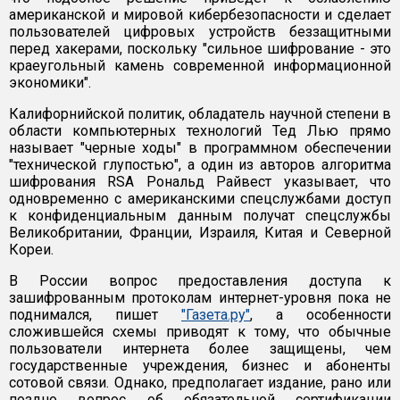
американской и мировой кибербезопасности и сделает
пользователей цифровых устройств беззащитными
перед хакерами, поскольку "сильное шифрование - это
краеугольный камень современной информационной
экономики".
Калифорнийской политик, обладатель научной степени в
области компьютерных технологий Тед Лью прямо
называет "черные ходы" в программном обеспечении
"технической глупостью", а один из авторов алгоритма
шифрования RSA Рональд Райвест указывает, что
одновременно с американскими спецслужбами доступ
к конфиденциальным данным получат спецслужбы
Великобритании, Франции, Израиля, Китая и Северной
Кореи.
В России вопрос предоставления доступа к
зашифрованным протоколам интернет-уровня пока не
поднимался, пишет
"Газета.ру"
, а особенности
сложившейся схемы приводят к тому, что обычные
пользователи интернета более защищены, чем
государственные учреждения, бизнес и абоненты
сотовой связи. Однако, предполагает издание, рано или
поздно вопрос об обязательной сертификации