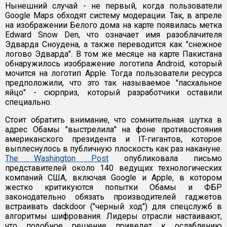
Нынешний случай - не первый, когда пользователи
Google Maps обходят систему модерации. Так, в апреле
на изображении Белого дома на карте появилась метка
Edward Snow Den, что означает имя разоблачителя
Эдварда Сноудена, а также переводится как "снежное
логово Эдварда". В том же месяце на карте Пакистана
обнаружилось изображение логотипа Android, который
мочится на логотип Apple. Тогда пользователи ресурса
предположили, что это так называемое "пасхальное
яйцо" - сюрприз, который разработчики оставили
специально.
Стоит обратить внимание, что сомнительная шутка в
адрес Обамы "выстрелила" на фоне противостояния
американского президента и IT-гигантов, которое
выплеснулось в публичную плоскость как раз накануне.
The Washington Post
опубликовала письмо
представителей около 140 ведущих технологических
компаний США, включая Google и Apple, в котором
жестко критикуются попытки Обамы и ФБР
законодательно обязать производителей гаджетов
встраивать dackdoor ("черный ход") для спецслужб в
алгоритмы шифрования. Лидеры отрасли настаивают,
что подобное решение приведет к ослаблению