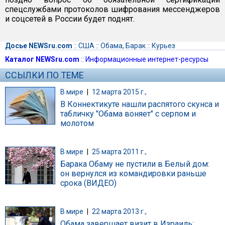
спецслужбами протоколов шифрования мессенджеров
и соцсетей в России будет поднят.
Досье NEWSru.com
::
США
::
Обама, Барак
::
Курьез
Каталог NEWSru.com
::
Информационные интернет-ресурсы
ССЫЛКИ ПО ТЕМЕ
В мире
|
12 марта 2015 г.,
В Коннектикуте нашли распятого скунса и
табличку "Обама воняет" с серпом и
молотом
В мире
|
25 марта 2011 г.,
Барака Обаму не пустили в Белый дом:
он вернулся из командировки раньше
срока (ВИДЕО)
В мире
|
22 марта 2013 г.,
Обама завершает визит в Израиль: