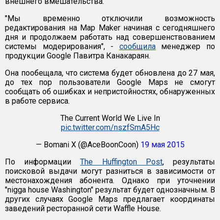
внешнего вмешательства.
"Мы временно отключили возможность
редактирования на Map Maker начиная с сегодняшнего
дня и продолжаем работать над совершенствованием
системы модерирования", -
сообщила
менеджер по
продукции Google Павитра Канакараян.
Она пообещала, что система будет обновлена до 27 мая,
до тех пор пользователи Google Maps не смогут
сообщать об ошибках и непристойностях, обнаруженных
в работе сервиса.
The Current World We Live In
pic.twitter.com/nszfSmA5Hc
— Bomani X (@AceBoonCoon)
19 мая 2015
По информации
The Huffington Post
, результаты
поисковой выдачи могут разниться в зависимости от
местонахождения абонента. Однако при уточнении
"nigga house Washington" результат будет однозначным. В
других случаях Google Maps предлагает координаты
заведений ресторанной сети Waffle House.