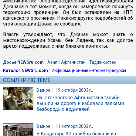
Американские спецподразделения идентифицировали
Джанана в тот момент, когда он намеревался покинуть
территорию провинции. Он был остановлен на КПП
афганского ополчения. Никаких других подробностей об
этой операции Дэвис не сообщил.
Власти утверждают, что Джанан может знать о
местонахождении Усамы бен Ладена, так как долгое
время поддерживал с ним близкие контакты.
Досье NEWSru.com
::
Азия
::
Афганистан
::
Таджикистан
Каталог NEWSru.com
::
Информационные интернет-ресурсы
ССЫЛКИ ПО ТЕМЕ
В мире
|
19 октября 2003 г.,
На юге-востоке Афганистана талибы
вышли на дорогу и избивали палками
безбородых водителей
В мире
|
11 октября 2003 г.,
В Кандагаре 30 талибов бежали из