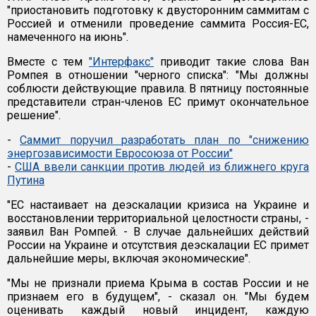
"приостановить подготовку к двусторонним саммитам с
Россией и отменили проведение саммита Россия-ЕС,
намеченного на июнь".
Вместе с тем
"Интерфакс"
приводит такие слова Ван
Ромпея в отношении "черного списка": "Мы должны
соблюсти действующие правила. В пятницу постоянные
представители стран-членов ЕС примут окончательное
решение".
-
Саммит поручил разработать план по "снижению
энергозависимости Евросоюза от России"
-
США ввели санкции против людей из ближнего круга
Путина
"ЕС настаивает на деэскалации кризиса на Украине и
восстановлении территориальной целостности страны, -
заявил Ван Ромпей. - В случае дальнейших действий
России на Украине и отсутствия деэскалации ЕС примет
дальнейшие меры, включая экономические".
"Мы не признали приема Крыма в состав России и не
признаем его в будущем", - сказал он. "Мы будем
оценивать каждый новый инцидент, каждую