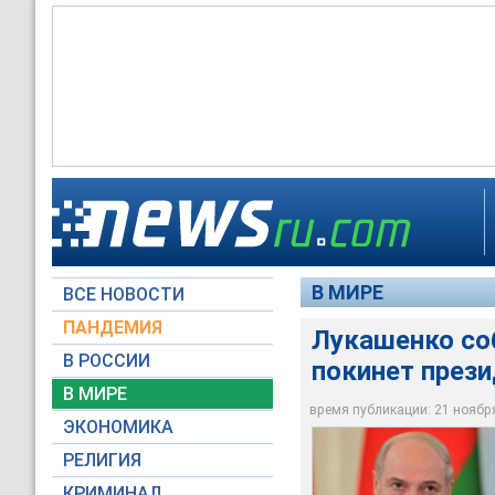
Президент Белорусс
после окончания его
него будут силы, т
В МИРЕ
ВСЕ НОВОСТИ
Global Look Press
ПАНДЕМИЯ
Лукашенко со
В РОССИИ
покинет прези
В МИРЕ
время публикации: 21 ноября 
ЭКОНОМИКА
РЕЛИГИЯ
КРИМИНАЛ