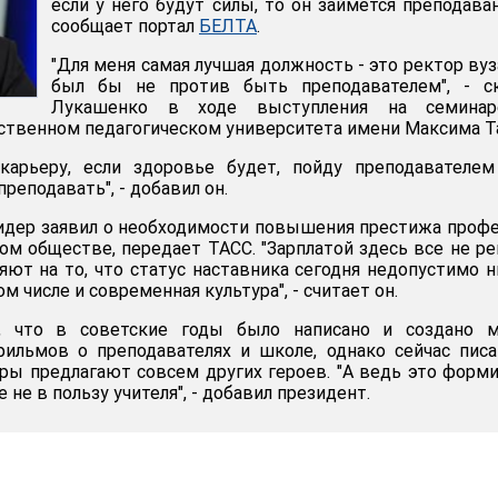
если у него будут силы, то он займется преподава
сообщает портал
БЕЛТА
.
"Для меня самая лучшая должность - это ректор вуза
был бы не против быть преподавателем", - ск
Лукашенко в ходе выступления на семина
ственном педагогическом университета имени Максима Т
карьеру, если здоровье будет, пойду преподавателем
реподавать", - добавил он.
идер заявил о необходимости повышения престижа проф
ком обществе, передает ТАСС. "Зарплатой здесь все не р
ют на то, что статус наставника сегодня недопустимо н
м числе и современная культура", - считает он.
, что в советские годы было написано и создано м
ильмов о преподавателях и школе, однако сейчас писа
ры предлагают совсем других героев. "А ведь это форм
не в пользу учителя", - добавил президент.