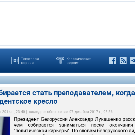
Текстовая
Классическая
версия
версия
ии Александр Лукашенко рассказал, чем собирается заниматься
 "политической карьеры". По словам белорусского лидера, если у
о он займется преподаванием
бирается стать преподавателем, когда
дентское кресло
2014 г., 23:40 | последнее обновление: 07 декабря 2017 г., 08:56
Президент Белоруссии Александр Лукашенко расск
чем собирается заниматься после окончания
"политической карьеры". По словам белорусского ли