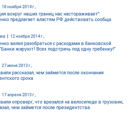
|
18 ноября 2014 г.,
ция вокруг наших границ нас настораживает":
нко предлагает властям РФ действовать сообща
ика
|
12 ноября 2014 г.,
нко велел разобраться с расходами в банковской
 "Банки жируют! Всех подстричь под одну гребенку!"
|
27 июня 2013 г.,
вили рассказал, чем займется после окончания
ентского срока
|
17 апреля 2013 г.,
вили опроверг, что врезался на велосипеде в грузовик,
казал, чем займется после президентства