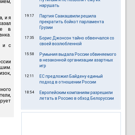
нием,
нарушать
19:17
Партия Саакашвили решила
, и я
прекратить бойкот парламента
азал
Грузии
ре в
анка.
17:35
Борис Джонсон тайно обвенчался со
своей возлюбленной
 и с
15:58
Румыния выдала России обвиняемого
в незаконной организации азартных
ессии
игр
ешим.
изок,
12:11
ЕС предложил Байдену единый
подход в отношении России
ного
18:54
Европейским компаниям разрешили
тели,
летать в Россию в обход Белоруссии
ирует