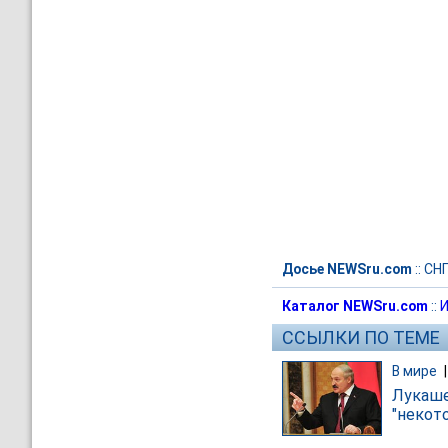
Досье NEWSru.com
::
СН
Каталог NEWSru.com
::
И
ССЫЛКИ ПО ТЕМЕ
В мире
Лукаше
"некот