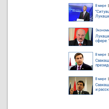
В мире
"Ситуа
Лукаше
Эконом
Лукаше
сфере:
В мире
Саакаш
презид
В мире
Саакаш
и расс