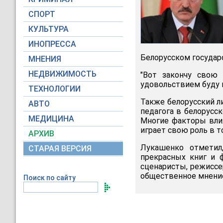
СПОРТ
КУЛЬТУРА
ИНОПРЕССА
Белорусском государ
МНЕНИЯ
НЕДВИЖИМОСТЬ
"Вот закончу свою 
удовольствием буду п
ТЕХНОЛОГИИ
Также белорусский л
АВТО
педагога в белорусс
МЕДИЦИНА
Многие факторы влия
играет свою роль в то
АРХИВ
Лукашенко отметил
СТАРАЯ ВЕРСИЯ
прекрасных книг и ф
сценаристы, режиссе
общественное мнение 
Поиск по сайту