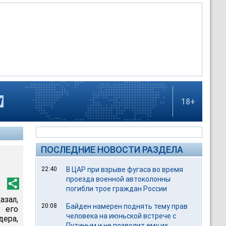
18+
ПОСЛЕДНИЕ НОВОСТИ РАЗДЕЛА
22:40
В ЦАР при взрыве фугаса во время
проезда военной автоколонны
погибли трое граждан России
азал,
20:08
Байден намерен поднять тему прав
 его
человека на июньской встрече с
дера,
Путиным и не позволит ему их