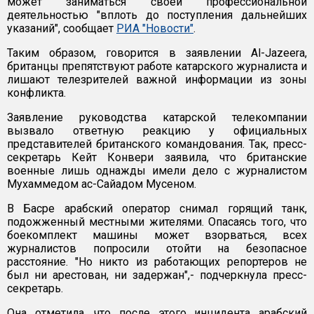
может заниматься своей профессиональной
деятельностью "вплоть до поступления дальнейших
указаний", сообщает
РИА "Новости"
.
Таким образом, говорится в заявлении Al-Jazeera,
британцы препятствуют работе катарского журналиста и
лишают телезрителей важной информации из зоны
конфликта.
Заявление руководства катарской телекомпании
вызвало ответную реакцию у официальных
представителей британского командования. Так, пресс-
секретарь Кейт Конвери заявила, что британские
военные лишь однажды имели дело с журналистом
Мухаммедом ас-Сайадом Мусеном.
В Басре арабский оператор снимал горящий танк,
подожженный местными жителями. Опасаясь того, что
боекомплект машины может взорваться, всех
журналистов попросили отойти на безопасное
расстояние. "Но никто из работающих репортеров не
был ни арестован, ни задержан",- подчеркнула пресс-
секретарь.
Она отметила, что после этого инцидента арабский