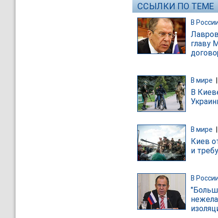
ССЫЛКИ ПО ТЕМЕ
В Росси
Лавров
главу 
догово
В мире
В Киев
Украин
В мире
Киев о
и треб
В Росси
"Больш
нежела
изоляц