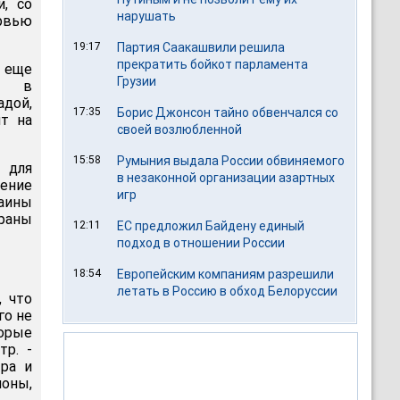
и, со
нарушать
рвью
19:17
Партия Саакашвили решила
прекратить бойкот парламента
о еще
Грузии
ся в
адой,
17:35
Борис Джонсон тайно обвенчался со
ит на
своей возлюбленной
15:58
Румыния выдала России обвиняемого
 для
в незаконной организации азартных
ление
игр
раины
браны
12:11
ЕС предложил Байдену единый
подход в отношении России
18:54
Европейским компаниям разрешили
летать в Россию в обход Белоруссии
, что
го не
торые
тр. -
тра и
ионы,