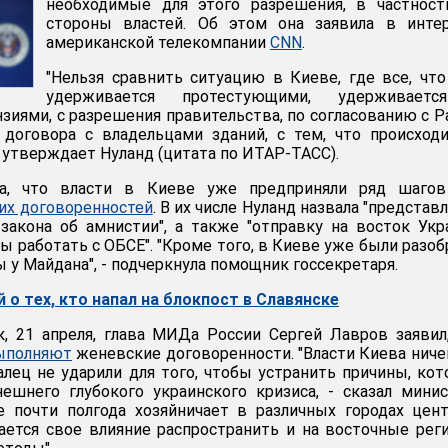
необходимые для этого разрешения, в частност
стороны властей. Об этом она заявила в инте
американской телекомпании
CNN
.
"Нельзя сравнить ситуацию в Киеве, где все, чт
удерживается протестующими, удерживает
зиями, с разрешения правительства, по согласованию с Р
 договора с владельцами зданий, с тем, что происход
- утверждает Нуланд (цитата по ИТАР-ТАСС).
а, что власти в Киеве уже предприняли ряд шагов
их договоренностей
. В их числе Нуланд назвала "представ
закона об амнистии", а также "отправку на восток Ук
ы работать с ОБСЕ". "Кроме того, в Киеве уже были разо
у Майдана", - подчеркнула помощник госсекретаря.
 о тех, кто напал на блокпост в Славянске
, 21 апреля, глава МИДа России Сергей Лавров заявил
ыполняют
женевские договоренности. "Власти Киева ниче
алец не ударили для того, чтобы устранить причины, ко
шнего глубокого украинского кризиса, - сказал минис
е почти полгода хозяйничает в различных городах цен
ается свое влияние распространить и на восточные рег