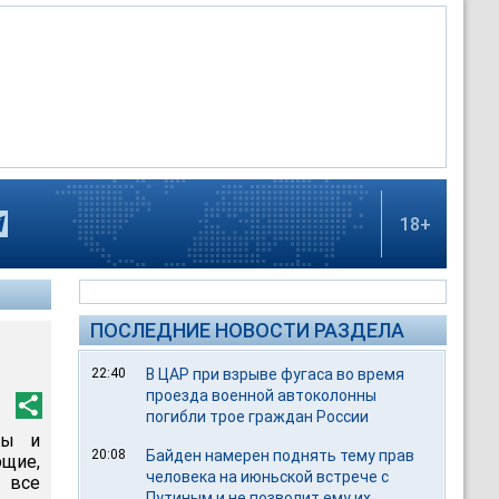
18+
ПОСЛЕДНИЕ НОВОСТИ РАЗДЕЛА
22:40
В ЦАР при взрыве фугаса во время
проезда военной автоколонны
погибли трое граждан России
пы и
20:08
Байден намерен поднять тему прав
ющие,
человека на июньской встрече с
 все
Путиным и не позволит ему их