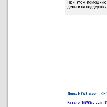
При этом помощник г
деньги на поддержку 
Досье NEWSru.com
::
СН
Каталог NEWSru.com
::
И