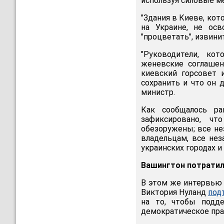
используя силовые м
"Здания в Киеве, ко
на Украине, не ос
"процветать", извини
"Руководители, ко
женевские соглашен
киевский горсовет 
сохранить и что он 
министр.
Как сообщалось ра
зафиксировано, ч
обезоружены; все н
владельцам, все нез
украинских городах 
Вашингтон потратил 
В этом же интервью
Виктория Нуланд
под
на то, чтобы подд
демократическое пра