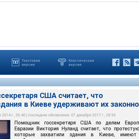
Текстовая
Классическая
версия
версия
аря США по делам Европы и Евразии Виктория Нуланд считает,
которые захватили здания в Киеве, имеют все необходимые для
 частности, со стороны властей
секретаря США считает, что
здания в Киеве удерживают их законно
2014 г., 06:40 | последнее обновление: 07 декабря 2017 г., 08:56
Помощник госсекретаря США по делам Евро
Евразии Виктория Нуланд считает, что протесту
которые захватили здания в Киеве, имеют