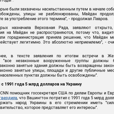
етоды".
торые были захвачены насильственным путем в начале со
вобождены, улицы не разблокированы, Майдан продол
те за употребление этого термина", - продолжал Лавров.
торых назначила Верховная Рада, заявляют открыто,
ия на Майдан не распространяются, потому что, видит
или горадминистрация приняла решение, что Майдан м
действует легитимно. Это абсолютно неприемлемо", - сч
нее, в тексте заявления по итогам встречи в Же
то "все незаконные вооруженные группы должны 
езаконно занятые здания должны быть возвращены зак
аконно занятые улицы, площади и другие публичные ме
и населенных пунктах должны быть освобождены".
с 1991 года 5 млрд долларов на Украину
 CNN помощник госсекретаря США по делам Европы и Ев
твердила
, что Вашингтон потратил с 1991 года 5 млрд дол
ержать народ Украины в его стремлении иметь "силь
вительство, которое представляет его интересы".