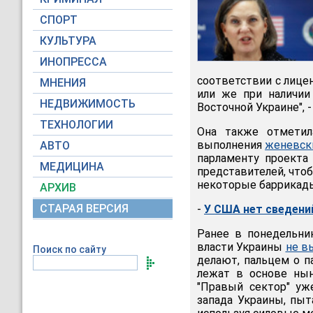
СПОРТ
КУЛЬТУРА
ИНОПРЕССА
соответствии с лицен
МНЕНИЯ
или же при наличии
НЕДВИЖИМОСТЬ
Восточной Украине", 
ТЕХНОЛОГИИ
Она также отметил
выполнения
женевск
АВТО
парламенту проекта 
МЕДИЦИНА
представителей, чтоб
некоторые баррикады 
АРХИВ
СТАРАЯ ВЕРСИЯ
-
У США нет сведений
Ранее в понедельник
власти Украины
не в
Поиск по сайту
делают, пальцем о п
лежат в основе ныне
"Правый сектор" уж
запада Украины, пыт