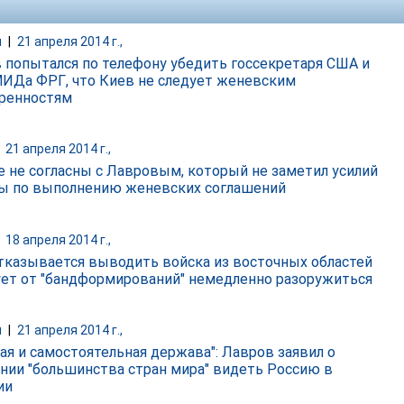
и
|
21 апреля 2014 г.,
 попытался по телефону убедить госсекретаря США и
МИДа ФРГ, что Киев не следует женевским
ренностям
|
21 апреля 2014 г.,
е не согласны с Лавровым, который не заметил усилий
ы по выполнению женевских соглашений
|
18 апреля 2014 г.,
тказывается выводить войска из восточных областей
ует от "бандформирований" немедленно разоружиться
и
|
21 апреля 2014 г.,
ая и самостоятельная держава": Лавров заявил о
нии "большинства стран мира" видеть Россию в
ии