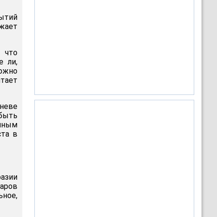
бытий
жает
 что
е ли,
ожно
итает
неве
быть
онным
ста в
разии
ларов
ное,