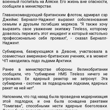
военный госпиталь на Аляске. Его жизнь вне опасности,
сообщили в министерстве.
Главнокомандующий британским флотом, адмирал сэр
Джеймс Берналл-Наджент выразил соболезнования
семьям и друзьям погибших моряков. "Я также хочу
выразить свое уважение экипажу Tireless, которому
довелось пережить этот инцидент и который настолько
профессионально себя проявил", - сказал Берналл-
Наджент.
Субмарина, базирующаяся в Девоне, участвовала в
совместных американо-британских учениях, и в момент
ЧП находилась подо льдами Арктики.
Ранее в министерстве обороны Великобритании
сообщили, что "субмарине HMS Tireless ничего не
угрожало. Ее ядерный реактор не затронут. Эта
субмарина - охотник за подводными лодками, ядерных
ракет на ней нет".
Напомним, что год назад была проведена модернизация
этой подлодки, и она была оснащена ракетами
"Томагавк", способными нести ядерные боеголовки.