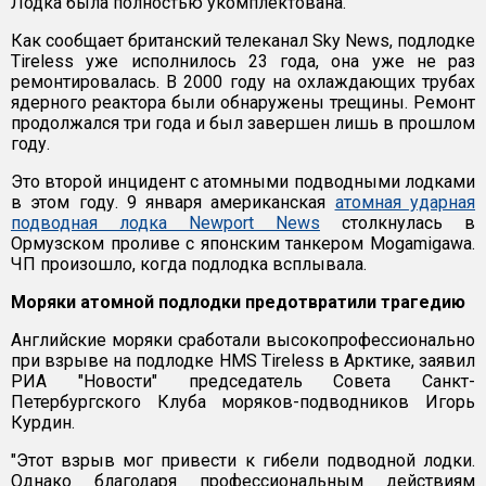
Лодка была полностью укомплектована.
Как сообщает британский телеканал Sky News, подлодке
Tireless уже исполнилось 23 года, она уже не раз
ремонтировалась. В 2000 году на охлаждающих трубах
ядерного реактора были обнаружены трещины. Ремонт
продолжался три года и был завершен лишь в прошлом
году.
Это второй инцидент с атомными подводными лодками
в этом году. 9 января американская
атомная ударная
подводная лодка Newport News
столкнулась в
Ормузском проливе с японским танкером Mogamigawa.
ЧП произошло, когда подлодка всплывала.
Моряки атомной подлодки предотвратили трагедию
Английские моряки сработали высокопрофессионально
при взрыве на подлодке HMS Tireless в Арктике, заявил
РИА "Новости" председатель Совета Санкт-
Петербургского Клуба моряков-подводников Игорь
Курдин.
"Этот взрыв мог привести к гибели подводной лодки.
Однако благодаря профессиональным действиям