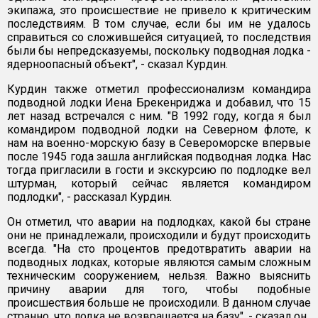
экипажа, это происшествие не привело к критическим
последствиям. В том случае, если бы им не удалось
справиться со сложившейся ситуацией, то последствия
были бы непредсказуемы, поскольку подводная лодка -
ядерноопасный объект", - сказал Курдин.
Курдин также отметил профессионализм командира
подводной лодки Иена Брекенриджа и добавил, что 15
лет назад встречался с ним. "В 1992 году, когда я был
командиром подводной лодки на Северном флоте, к
нам на военно-морскую базу в Североморске впервые
после 1945 года зашла английская подводная лодка. Нас
тогда пригласили в гости и экскурсию по подлодке вел
штурман, который сейчас является командиром
подлодки", - рассказал Курдин.
Он отметил, что аварии на подлодках, какой бы стране
они не принадлежали, происходили и будут происходить
всегда. "На сто процентов предотвратить аварии на
подводных лодках, которые являются самым сложным
техническим сооружением, нельзя. Важно выяснить
причину аварии для того, чтобы подобные
происшествия больше не происходили. В данном случае
странно, что лодка не возвращается на базу", - сказал он.