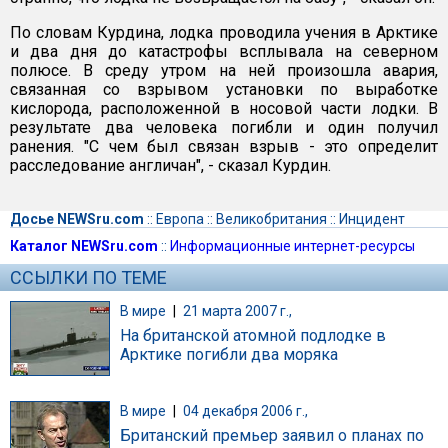
По словам Курдина, лодка проводила учения в Арктике
и два дня до катастрофы всплывала на северном
полюсе. В среду утром на ней произошла авария,
связанная со взрывом установки по выработке
кислорода, расположенной в носовой части лодки. В
результате два человека погибли и один получил
ранения. "С чем был связан взрыв - это определит
расследование англичан", - сказал Курдин.
Досье NEWSru.com
::
Европа
::
Великобритания
::
Инцидент
Каталог NEWSru.com
::
Информационные интернет-ресурсы
ССЫЛКИ ПО ТЕМЕ
В мире
|
21 марта 2007 г.,
На британской атомной подлодке в
Арктике погибли два моряка
В мире
|
04 декабря 2006 г.,
Британский премьер заявил о планах по