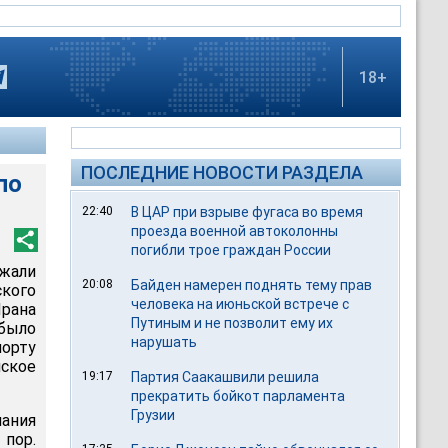
18+
ПОСЛЕДНИЕ НОВОСТИ РАЗДЕЛА
по
22:40
В ЦАР при взрыве фугаса во время
проезда военной автоколонны
погибли трое граждан России
жали
20:08
Байден намерен поднять тему прав
кого
человека на июньской встрече с
Ирана
Путиным и не позволит ему их
было
нарушать
порту
ское
19:17
Партия Саакашвили решила
прекратить бойкот парламента
Грузии
ания
 пор.