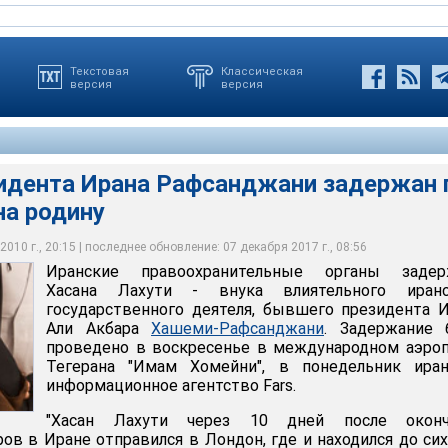
Текстовая
Классическая
версия
версия
зидента Ирана Рафсанджани задержан 
на родину
нительные органы задержали Хасана Лахути - внука
кого государственного деятеля, бывшего президента Ирана Али
санджани (на фото)
010 г., 20:15 | последнее обновление: 07 декабря 2017 г., 08:56
Иранские правоохранительные органы задер
Хасана Лахути - внука влиятельного иранс
государственного деятеля, бывшего президента 
Али Акбара
Хашеми-Рафсанджани
. Задержание 
проведено в воскресенье в международном аэро
Тегерана "Имам Хомейни", в понедельник иран
информационное агентство Fars.
"Хасан Лахути через 10 дней после оконч
ов в Иране отправился в Лондон, где и находился до сих