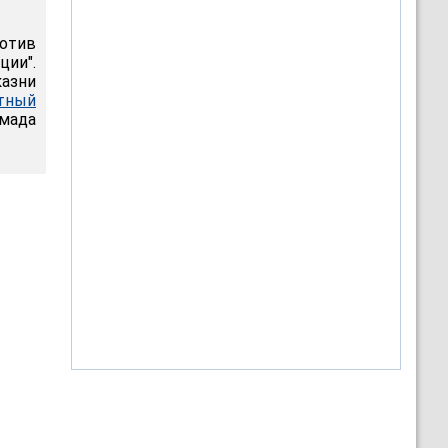
ротив
ии".
казни
тный
ммада