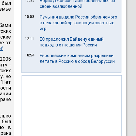
17:35
Борис Джонсон тайно обвенчался со
а был
своей возлюбленной
семье
15:58
Румыния выдала России обвиняемого
в незаконной организации азартных
бами
игр
ских
нские
12:11
ЕС предложил Байдену единый
ие от
подход в отношении России
и"
.
18:54
Европейским компаниям разрешили
 2005
летать в Россию в обход Белоруссии
нту -
ских
у, но
"Нет
ности
ации
Иране
олько
г был
ию в
Ирана