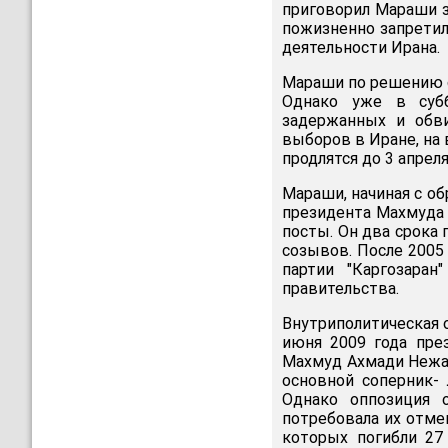
приговорил Мараши з
пожизненно запретил
деятельности Ирана.
Мараши по решению с
Однако уже в субб
задержанных и обви
выборов в Иране, на 
продлятся до 3 апреля
Мараши, начиная с об
президента Махмуда 
посты. Он два срока
созывов. После 2005
партии "Каргозара
правительства.
Внутриполитическая 
июня 2009 года пре
Махмуд Ахмади Нежад
основной соперник-
Однако оппозиция о
потребовала их отме
которых погибли 27