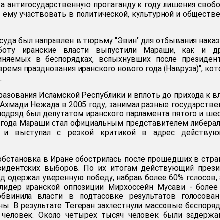
а антигосударственную пропаганду к году лишения своб
 ему участвовать в политической, культурной и обществ
уда был направлен в тюрьму "Эвин" для отбывания наказ
оту иранские власти выпустили Мараши, как и др
няемых в беспорядках, вспыхнувших после президент
время празднования иранского нового года (Навруза)", ко
.
разования Исламской Республики и вплоть до прихода к в
Ахмади Нежада в 2005 году, занимал разные государств
 подряд был депутатом иранского парламента пятого и ше
 года Мараши стал официальным представителем либера
н" и выступал с резкой критикой в адрес действую
обстановка в Иране обострилась после прошедших в стра
зидентских выборов. По их итогам действующий прези
 одержал уверенную победу, набрав более 60% голосов, 
 лидер иранской оппозиции Мирхоссейн Мусави - более
бвинила власти в подтасовке результатов голосован
ны. В результате Тегеран захлестнули массовые беспоряд
 человек. Около четырех тысяч человек были задержа