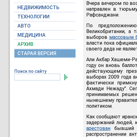
Вчера вечером по во
НЕДВИЖИМОСТЬ
направлен в тюрьму"
Рафсанджани.
ТЕХНОЛОГИИ
По предположению
АВТО
Великобритании, а 
МЕДИЦИНА
выборов
массовым 
власти пока официал
АРХИВ
своего деда не явля
СТАРАЯ ВЕРСИЯ
Али Акбар Хашеми-Ра
году он вновь балло
действующему през
Поиск по сайту
выборах 2009 года в
фактически примкн
Ахмади Нежаду". Се
принимаемых решен
нынешнему правитель
политиком.
Как сообщают иранск
задержаний людей, 
арестован
бывший в
распространении ан