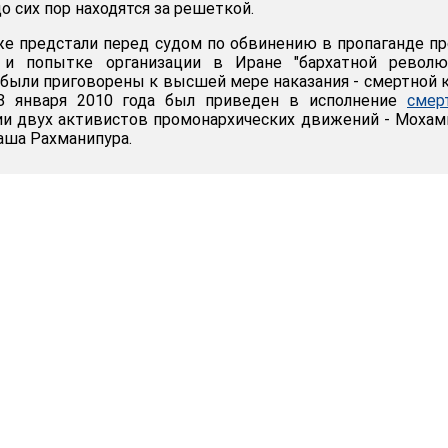
о сих пор находятся за решеткой.
же предстали перед судом по обвинению в пропаганде п
 и попытке организации в Иране "бархатной революц
были приговорены к высшей мере наказания - смертной 
28 января 2010 года был приведен в исполнение
смер
и двух активистов промонархических движений - Моха
аша Рахманипура.