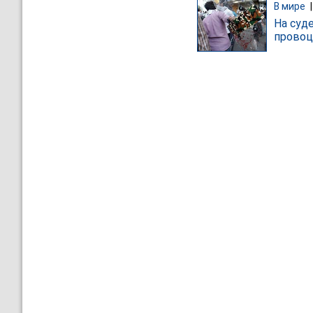
В мире
На суд
провоц