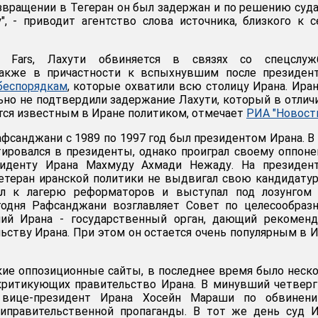
звращении в Тегеран он был задержан и по решению суд
, - приводит агентство слова источника, близкого к 
 Fars, Лахути обвиняется в связях со спецслуж
также в причастности к вспыхнувшим после президент
беспорядкам
, которые охватили всю столицу Ирана. Ира
ьно не подтвердили задержание Лахути, который в отлич
ется известным в Иране политиком, отмечает
РИА "Новост
фсанджани с 1989 по 1997 год был президентом Ирана. В
тировался в президенты, однако проиграл своему оппоне
иденту Ирана Махмуду Ахмади Нежаду. На президент
етеран иранской политики не выдвигал свою кандидатур
ул к лагерю реформаторов и выступал под лозунгом 
годня Рафсанджани возглавляет Совет по целесообраз
ий Ирана - государственный орган, дающий рекоменд
ству Ирана. При этом он остается очень популярным в 
ие оппозиционные сайты, в последнее время было неск
критикующих правительство Ирана. В минувший четвер
ице-президент Ирана Хосейн Мараши по обвинен
типравительственной пропаганды. В тот же день суд 