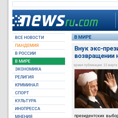
В МИРЕ
ВСЕ НОВОСТИ
ПАНДЕМИЯ
Внук экс-пре
В РОССИИ
возвращении 
Иранские правоохра
влиятельного иранс
В МИРЕ
Акбара Хашеми-Раф
время публикации: 22 марта 2
ЭКОНОМИКА
Reuters
РЕЛИГИЯ
КРИМИНАЛ
СПОРТ
КУЛЬТУРА
ИНОПРЕССА
президентских выбор
МНЕНИЯ