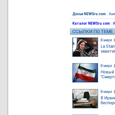
Досье NEWSru.com
::
Ази
Каталог NEWSru.com
::
И
ССЫЛКИ ПО ТЕМЕ
В мире
La Sta
завета
В мире
Новый 
"Смерт
В мире
В Иран
беспор