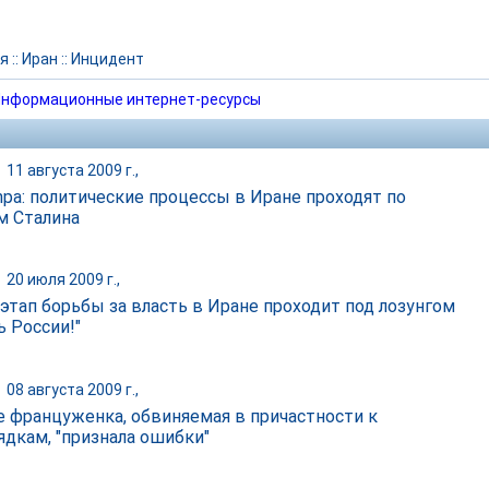
я
::
Иран
::
Инцидент
нформационные интернет-ресурсы
|
11 августа 2009 г.,
mpa: политические процессы в Иране проходят по
м Сталина
|
20 июля 2009 г.,
этап борьбы за власть в Иране проходит под лозунгом
ь России!"
|
08 августа 2009 г.,
е француженка, обвиняемая в причастности к
ядкам, "признала ошибки"