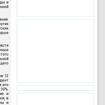
оды и
енной
ания.
угих
ских
торые
ласти
енные
стого
льной
щего
не 12
дент
а его
 30%.
ия и
ки, в
ны и