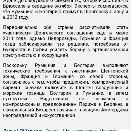
ждать до следующего саммита ЕС, который состоится в
Брюсселе в середине октября. Эксперты сомневаются,
что Румынию и Болгарию примут в Шенгенскую зону и
в 2012 году.
Первоначально обе страны рассчитывали стать
участниками Шенгенского соглашения еще в марте
2011 года, однако Нидерланды, Германия и Франция
тогда заблокировали это решение, потребовав от
Бухареста и Софии усилить борьбу с организованной
преступностью и коррупцией.
Поскольку Румыния и Болгария выполняют
технические требования к участникам Шенгенской
зоны, Франция и Германия, со своей стороны,
согласились с тем, чтобы предложить компромиссный
вариант: сначала включить в Шенген воздушные и
морские границы Болгарии и Румынии, а затем
сухопутные. Нидерланды не согласны с
компромиссным предложением Парижа и Берлина, а
официальный Бухарест называет позицию Амстердама
неоправданной и искусственной.
Досье NEWSru.com
::
Европа
::
Шенгенская виза
::
Членство