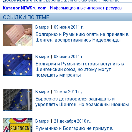
Каталог NEWSru.com
::
Информационные интернет-ресурсы
ССЫЛКИ ПО ТЕМЕ
В мире
|
09 июня 2011 г.,
Болгарию и Румынию опять не приняли в
Шенген: воспротивились Нидерланды
В мире
|
08 июня 2011 г.,
Болгария и Румыния готовы вступить в
Шенгенский союз, но этому могут
помешать мигранты
В мире
|
12 мая 2011 г.,
Евросоюз договорился защищать и
укреплять Шенген. Но возможны нюансы
В мире
|
21 декабря 2010 г.,
Румынию и Болгарию не примут в