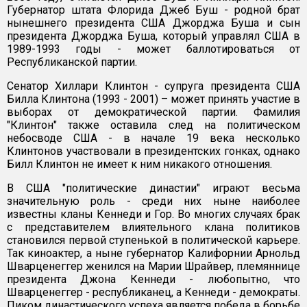
Губернатор штата Флорида Джеб Буш - родной брат
нынешнего президента США Джорджа Буша и сын
президента Джорджа Буша, который управлял США в
1989-1993 годы - может баллотироваться от
Республиканской партии.
Сенатор Хиллари Клинтон - супруга президента США
Билла Клинтона (1993 - 2001) – может принять участие в
выборах от демократической партии. Фамилия
"Клинтон" также оставила след на политическом
небосводе США - в начале 19 века несколько
Клинтонов участвовали в президентских гонках, однако
Билл Клинтон не имеет к ним никакого отношения.
В США "политические династии" играют весьма
значительную роль - среди них ныне наиболее
известны кланы Кеннеди и Гор. Во многих случаях брак
с представителем влиятельного клана политиков
становился первой ступенькой в политической карьере.
Так киноактер, а ныне губернатор Калифорнии Арнольд
Шварценеггер женился на Марии Шрайвер, племяннице
президента Джона Кеннеди - любопытно, что
Шварценеггер - республиканец, а Кеннеди - демократы.
Пиком династического успеха является победа в борьбе