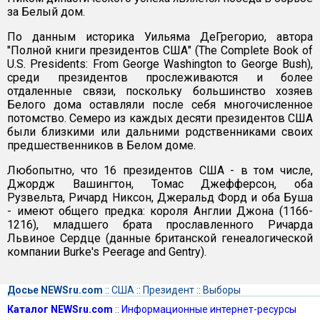
за Белый дом.
По данным историка Уильяма ДеГрегорио, автора
"Полной книги президентов США" (The Complete Book of
U.S. Presidents: From George Washington to George Bush),
среди президентов прослеживаются и более
отдаленные связи, поскольку большинство хозяев
Белого дома оставляли после себя многочисленное
потомство. Семеро из каждых десяти президентов США
были близкими или дальними родственниками своих
предшественников в Белом доме.
Любопытно, что 16 президентов США - в том числе,
Джордж Вашингтон, Томас Джефферсон, оба
Рузвельта, Ричард Никсон, Джеральд Форд и оба Буша
- имеют общего предка: короля Англии Джона (1166-
1216), младшего брата прославленного Ричарда
Львиное Сердце (данные британской генеалогической
компании Burke's Peerage and Gentry).
Досье NEWSru.com
::
США
::
Президент
::
Выборы
Каталог NEWSru.com
::
Информационные интернет-ресурсы