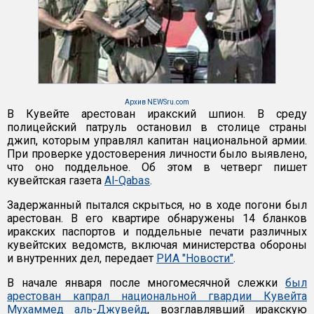
Архив NEWSru.com
В Кувейте арестован иракский шпион. В среду
полицейский патруль остановил в столице страны
джип, которым управлял капитан национальной армии.
При проверке удостоверения личности было выявлено,
что оно поддельное. Об этом в четверг пишет
кувейтская газета
Al-Qabas
.
Задержанный пытался скрыться, но в ходе погони был
арестован. В его квартире обнаружены 14 бланков
иракских паспортов и поддельные печати различных
кувейтских ведомств, включая министерства обороны
и внутренних дел, передает
РИА "Новости"
.
В начале января после многомесячной слежки
был
арестован капрал национальной гвардии Кувейта
Мухаммед аль-Джувейд
, возглавлявший иракскую