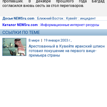
пропавших. В декабре прошлого года Багдад
согласился вновь сесть за стол переговоров.
Досье NEWSru.com
::
Ближний Восток
::
Кувейт
::
инцидент
Каталог NEWSru.com
::
Информационные интернет-ресурсы
ССЫЛКИ ПО ТЕМЕ
В мире
|
19 января 2003 г.,
Арестованный в Кувейте иракский шпион
готовил покушение на первого вице-
премьера страны