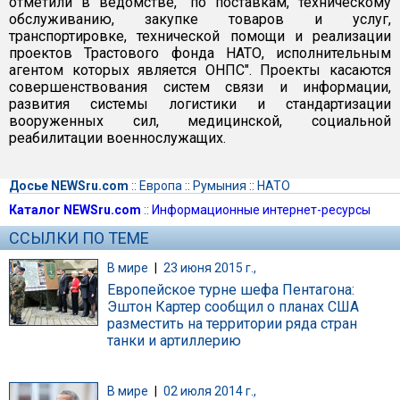
отметили в ведомстве, "по поставкам, техническому
обслуживанию, закупке товаров и услуг,
транспортировке, технической помощи и реализации
проектов Трастового фонда НАТО, исполнительным
агентом которых является ОНПС". Проекты касаются
совершенствования систем связи и информации,
развития системы логистики и стандартизации
вооруженных сил, медицинской, социальной
реабилитации военнослужащих.
Досье NEWSru.com
::
Европа
::
Румыния
::
НАТО
Каталог NEWSru.com
::
Информационные интернет-ресурсы
ССЫЛКИ ПО ТЕМЕ
В мире
|
23 июня 2015 г.,
Европейское турне шефа Пентагона:
Эштон Картер сообщил о планах США
разместить на территории ряда стран
танки и артиллерию
В мире
|
02 июля 2014 г.,