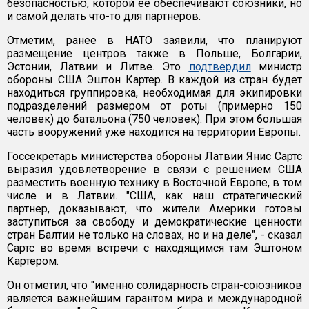
безопасностью, которой ее обеспечивают союзники, но
и самой делать что-то для партнеров.
Отметим, ранее в НАТО заявили, что планируют
размещение центров также в Польше, Болгарии,
Эстонии, Латвии и Литве. Это
подтвердил
министр
обороны США Эштон Картер. В каждой из стран будет
находиться группировка, необходимая для экипировки
подразделений размером от роты (примерно 150
человек) до батальона (750 человек). При этом большая
часть вооружений уже находится на территории Европы.
Госсекретарь министерства обороны Латвии Янис Сартс
выразил удовлетворение в связи с решением США
разместить военную технику в Восточной Европе, в том
числе и в Латвии. "США, как наш стратегический
партнер, доказывают, что жители Америки готовы
заступиться за свободу и демократические ценности
стран Балтии не только на словах, но и на деле", - сказал
Сартс во время встречи с находящимся там Эштоном
Картером.
Он отметил, что "именно солидарность стран-союзников
является важнейшим гарантом мира и международной