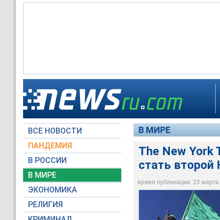
Уже два месяца мир
администрацию во г
размера помощь и н
этого не сделала
В МИРЕ
ВСЕ НОВОСТИ
AFP
ПАНДЕМИЯ
The New York
В РОССИИ
стать второй 
В МИРЕ
время публикации: 23 марта 2
ЭКОНОМИКА
РЕЛИГИЯ
КРИМИНАЛ