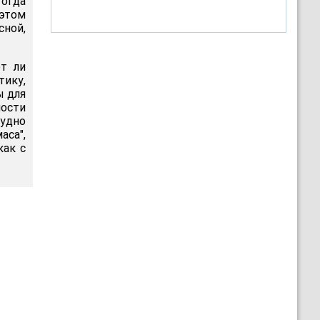
тогда
 этом
сной,
т ли
тику,
ы для
ности
рудно
аса",
как с