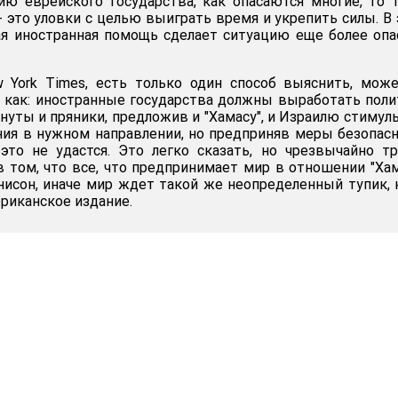
ю еврейского государства, как опасаются многие, то 
- это уловки с целью выиграть время и укрепить силы. В
ая иностранная помощь сделает ситуацию еще более опа
York Times, есть только один способ выяснить, може
и как: иностранные государства должны выработать поли
нуты и пряники, предложив и "Хамасу", и Израилю стимул
ия в нужном направлении, но предприняв меры безопас
 это не удастся. Это легко сказать, но чрезвычайно т
в том, что все, что предпринимает мир в отношении "Хам
нисон, иначе мир ждет такой же неопределенный тупик, 
риканское издание.