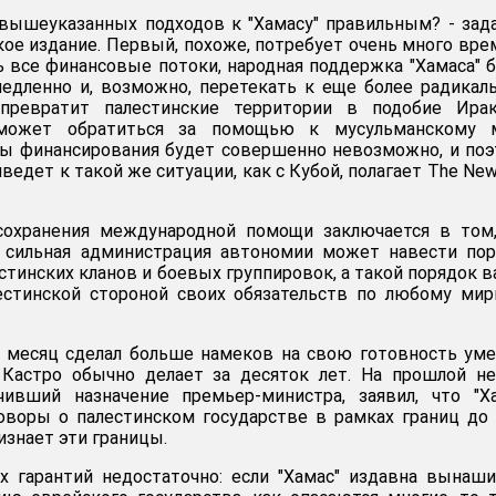
 вышеуказанных подходов к "Хамасу" правильным? - зад
ое издание. Первый, похоже, потребует очень много вре
 все финансовые потоки, народная поддержка "Хамаса" 
медленно и, возможно, перетекать к еще более радика
 превратит палестинские территории в подобие Ирак
 может обратиться за помощью к мусульманскому м
лы финансирования будет совершенно невозможно, и по
иведет к такой же ситуации, как с Кубой, полагает The New
сохранения международной помощи заключается в том,
и сильная администрация автономии может навести по
тинских кланов и боевых группировок, а такой порядок 
естинской стороной своих обязательств по любому ми
й месяц сделал больше намеков на свою готовность ум
Кастро обычно делает за десяток лет. На прошлой не
чивший назначение премьер-министра, заявил, что "Х
оворы о палестинском государстве в рамках границ до
ризнает эти границы.
х гарантий недостаточно: если "Хамас" издавна вынаш