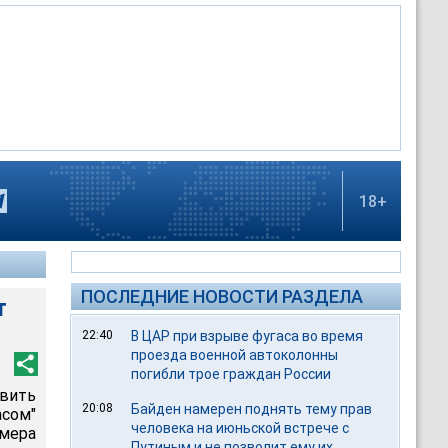
18+
ПОСЛЕДНИЕ НОВОСТИ РАЗДЕЛА
т
22:40
В ЦАР при взрыве фугаса во время
проезда военной автоколонны
погибли трое граждан России
авить
20:08
Байден намерен поднять тему прав
сом"
человека на июньской встрече с
змера
Путиным и не позволит ему их