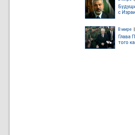
Будущи
с Изра
В мире
Глава 
того к