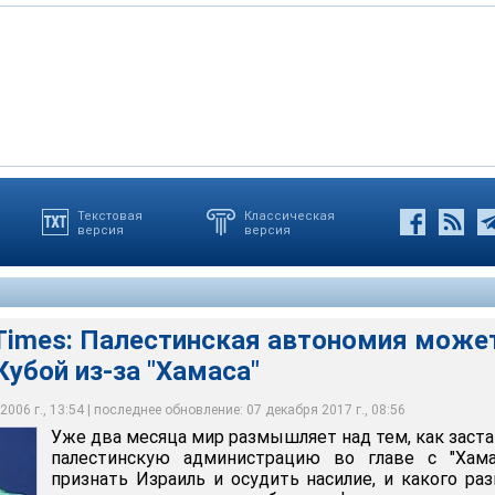
 размышляет над тем, как заставить палестинскую
Текстовая
Классическая
версия
версия
лаве с "Хамасом" признать Израиль и осудить насилие, и какого
асколько глубокие официальные контакты сохранять, пока она
 Times: Палестинская автономия може
Кубой из-за "Хамаса"
006 г., 13:54 | последнее обновление: 07 декабря 2017 г., 08:56
Уже два месяца мир размышляет над тем, как заст
палестинскую администрацию во главе с "Хама
признать Израиль и осудить насилие, и какого ра