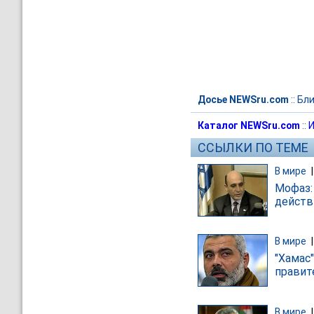
Досье NEWSru.com
::
Бли
Каталог NEWSru.com
::
И
ССЫЛКИ ПО ТЕМЕ
В мире
Мофаз:
действ
В мире
"Хамас
правит
В мире