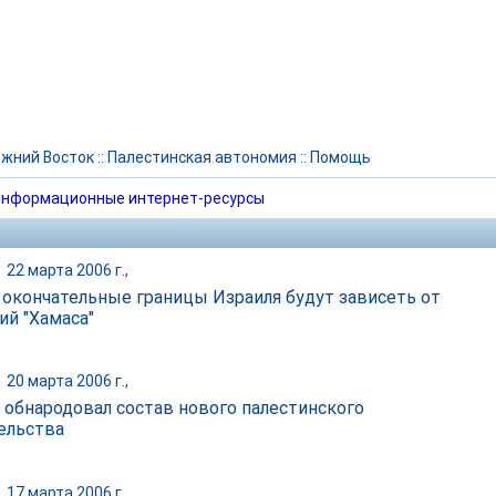
жний Восток
::
Палестинская автономия
::
Помощь
нформационные интернет-ресурсы
|
22 марта 2006 г.,
 окончательные границы Израиля будут зависеть от
ий "Хамаса"
|
20 марта 2006 г.,
" обнародовал состав нового палестинского
ельства
|
17 марта 2006 г.,