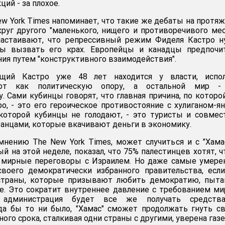
ций - за плохое.
ew York Times напоминает, что такие же дебаты на протя
руг другого "маленького, нищего и противоречивого мес
астаивают, что репрессивный режим Фиделя Кастро н
бы вызвать его крах. Европейцы и канадцы предпочи
ия путем "конструктивного взаимодействия".
щий Кастро уже 48 лет находится у власти, испол
кот как политическую опору, а остальной мир -
. Сами кубинцы говорят, что главная причина, по которо
, - это его героическое противостояние с хулиганом-ян
 которой кубинцы не голодают, - это туристы и совме
ранцами, которые вкачивают деньги в экономику.
мнению The New York Times, может случиться и с "Хама
й на этой неделе, показал, что 75% палестинцев хотят, 
в мирные переговоры с Израилем. Но даже самые умер
своего демократически избранного правительства, есл
 страны, которые призывают любить демократию, пыта
е. Это сократит внутреннее давление с требованием ми
я администрация будет все же получать средств
да бы то ни было, "Хамас" сможет продолжать гнуть с
ого срока, сталкивая одни страны с другими, уверена газе