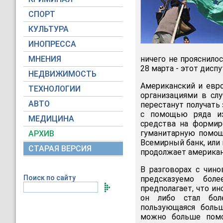
СПОРТ
КУЛЬТУРА
ИНОПРЕССА
МНЕНИЯ
ничего не прояснило
28 марта - этот дисп
НЕДВИЖИМОСТЬ
Американский и евр
ТЕХНОЛОГИИ
организациями в сл
АВТО
перестанут получать
с помощью ряда из
МЕДИЦИНА
средства на формир
гуманитарную помощь
АРХИВ
Всемирный банк, или 
СТАРАЯ ВЕРСИЯ
продолжает американ
В разговорах с чин
Поиск по сайту
предсказуемо бол
предполагает, что и
он либо стал боле
пользующаяся боль
можно больше помо