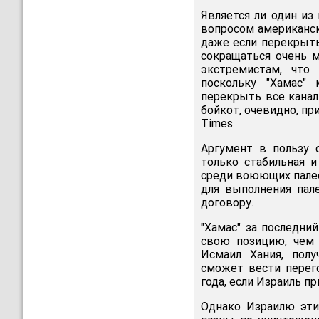
Является ли один из
вопросом американск
даже если перекрыть
сокращаться очень 
экстремистам, что
поскольку "Хамас"
перекрыть все кана
бойкот, очевидно, пр
Times.
Аргумент в пользу 
только стабильная 
среди воюющих палес
для выполнения пал
договору.
"Хамас" за последни
свою позицию, чем 
Исмаил Хания, полу
сможет вести перег
года, если Израиль п
Однако Израилю эти