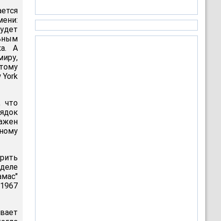
ается
мени:
будет
льным
а. А
иру,
этому
 York
 что
рядок
важен
рному
ерить
деле
амас"
 1967
ивает