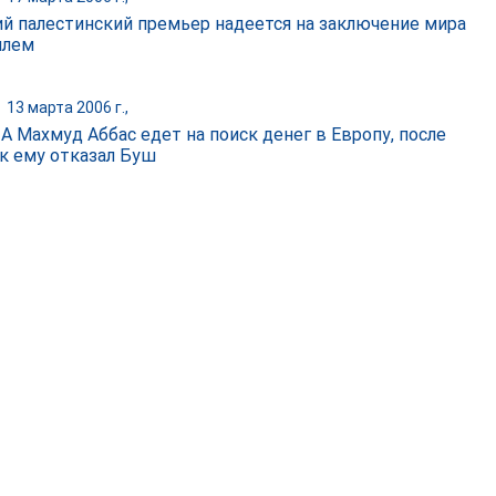
й палестинский премьер надеется на заключение мира
илем
|
13 марта 2006 г.,
ПА Махмуд Аббас едет на поиск денег в Европу, после
ак ему отказал Буш