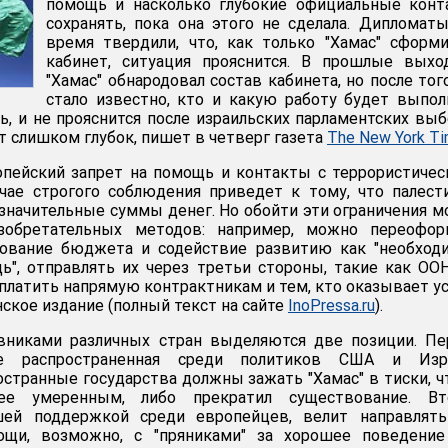
помощь и насколько глубокие официальные конт
сохранять, пока она этого не сделала. Дипломат
время твердили, что, как только "Хамас" сформ
кабинет, ситуация прояснится. В прошлые выхо
"Хамас" обнародовал состав кабинета, но после тог
стало известно, кто и какую работу будет выпол
сь, и не прояснится после израильских парламентских вы
ут слишком глубок, пишет в четверг газета
The New York T
опейский запрет на помощь и контакты с террористиче
учае строгого соблюдения приведет к тому, что палес
 значительные суммы денег. Но обойти эти ограничения 
обретательных методов: например, можно переофор
ование бюджета и содействие развитию как "необход
", отправлять их через третьи стороны, такие как ОО
платить напрямую контрактникам и тем, кто оказывает ус
ское издание (полный текст на сайте
InoPressa.ru
).
овниками различных стран выделяются две позиции. Пе
ее распространенная среди политиков США и Изра
ностранные государства должны зажать "Хамас" в тиски, 
е умеренным, либо прекратил существование. Вто
шей поддержкой среди европейцев, велит направлять
щи, возможно, с "пряниками" за хорошее поведение