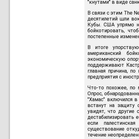
"кнутами" в виде санк
В связи с этим The N
десятилетий шли вок
Кубы. США упрямо н
бойкотировать, что
постепенные изменен
В итоге упорствую
американский бой
экономическую опору
поддерживают Кастро
главная причина, по
предприятия с иност
Что-то похожее, по 
Опрос, обнародованны
"Хамас" включился 
встанут на защиту 
увидят, что другие
дестабилизировать е
если палестинска
существование отку
течение неопределенн