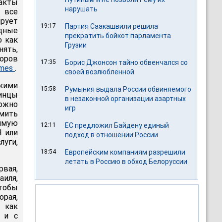
акты
нарушать
ы все
ирует
19:17
Партия Саакашвили решила
дные
прекратить бойкот парламента
о как
Грузии
нять,
боров
17:35
Борис Джонсон тайно обвенчался со
imes
.
своей возлюбленной
скими
15:58
Румыния выдала России обвиняемого
тинцы
в незаконной организации азартных
можно
игр
мить
имую
12:11
ЕС предложил Байдену единый
Н или
подход в отношении России
луги,
18:54
Европейским компаниям разрешили
летать в Россию в обход Белоруссии
рвая,
иля,
чтобы
рая,
 как
 и с