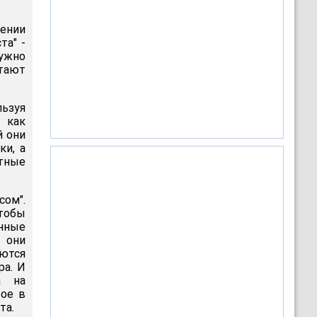
жении
та" -
ужно
тают
ьзуя
 как
й они
ки, а
стные
сом".
чтобы
енные
и они
ются
ра. И
а на
вое в
та.