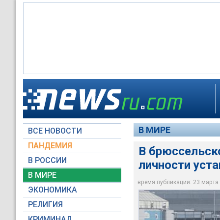
Взрывы в брюссельс
В брюссельском аэр
Reuters со ссылкой 
Двое мужчин уже по
В МИРЕ
ВСЕ НОВОСТИ
Global Look Press
Global Look Press
Global Look Press
ПАНДЕМИЯ
В брюссельско
В РОССИИ
личности уст
В МИРЕ
время публикации: 23 марта 2
ЭКОНОМИКА
РЕЛИГИЯ
КРИМИНАЛ