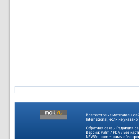
Все текстовые материалы са
International
, если не указано
Обратная связь:
Редакция са
Версии:
Palm / PDA
/
Без карт
NEWSru.com – самые быстры