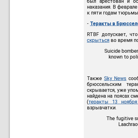
был арестован и о
наказания. В феврале
к пяти годам тюрьмы
-
Теракты в Брюсселе
RTBF допускает, чт
скрыться
во время п
Suicide bomber
known to pol
Также
Sky News
сооб
брюссельским тер
скрывается, уже упо
найдена на поясах см
(
теракты 13 ноябр
взрывчатки.
The fugitive s
Laachrao