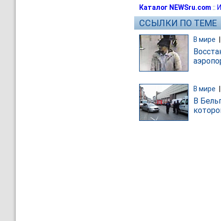
Каталог NEWSru.com
::
И
ССЫЛКИ ПО ТЕМЕ
В мире
Восста
аэропо
В мире
В Бель
которо