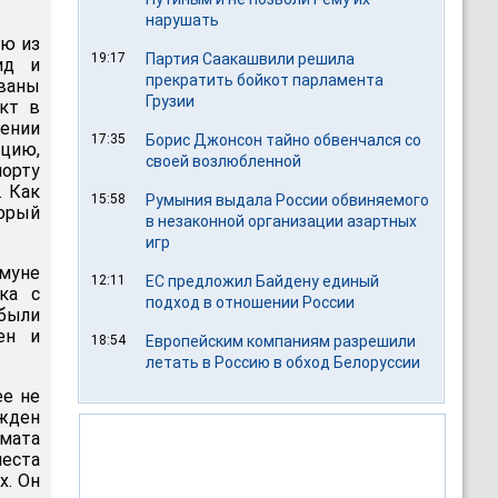
нарушать
ию из
19:17
Партия Саакашвили решила
ид и
прекратить бойкот парламента
ваны
Грузии
кт в
ении
17:35
Борис Джонсон тайно обвенчался со
цию,
своей возлюбленной
порту
. Как
15:58
Румыния выдала России обвиняемого
торый
в незаконной организации азартных
игр
муне
12:11
ЕС предложил Байдену единый
ка с
подход в отношении России
 были
ен и
18:54
Европейским компаниям разрешили
летать в Россию в обход Белоруссии
ее не
жден
мата
еста
х. Он