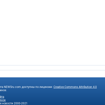
йта NEWSru.com доступны по лицензии:
Creative Commons Attribution 4.0
 иное.
йта
инок
е новости
2000-2021