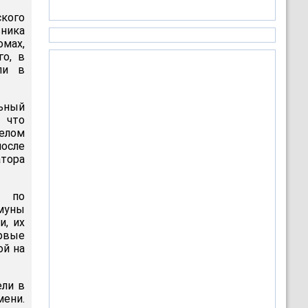
ского
ьника
омах,
го, в
ли в
ьный
 что
елом
после
атора
в по
ммуны
и, их
ервые
ой на
ели в
мени.