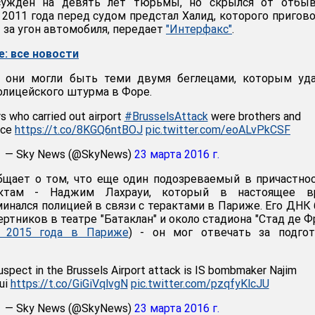
сужден на девять лет тюрьмы, но скрылся от отбыв
 2011 года перед судом предстал Халид, которого пригов
 за угон автомобиля, передает
"Интерфакс"
.
: все новости
о они могли быть теми двумя беглецами, которым уда
олицейского штурма в Форе.
s who carried out airport
#BrusselsAttack
were brothers and
ice
https://t.co/8KGQ6ntBOJ
pic.twitter.com/eoALvPkCSF
— Sky News (@SkyNews)
23 марта 2016 г.
щает о том, что еще один подозреваемый в причастно
актам - Наджим Лахрауи, который в настоящее в
минался полицией в связи с терактами в Париже. Его ДНК
ертников в театре "Батаклан" и около стадиона "Стад де Ф
я 2015 года в Париже
) - он мог отвечать за подгот
uspect in the Brussels Airport attack is IS bombmaker Najim
ui
https://t.co/GiGiVqlvgN
pic.twitter.com/pzqfyKlcJU
— Sky News (@SkyNews)
23 марта 2016 г.