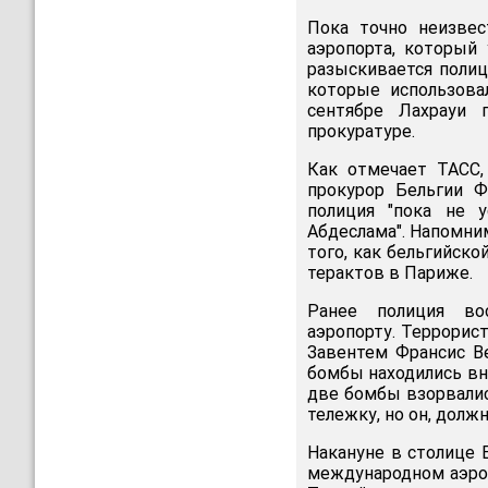
Пока точно неизвес
аэропорта, который 
разыскивается полиц
которые использова
сентябре Лахрауи 
прокуратуре.
Как отмечает ТАСС
прокурор Бельгии Ф
полиция "пока не 
Абдеслама". Напомни
того, как бельгийск
терактов в Париже.
Ранее полиция во
аэропорту. Террорис
Завентем Франсис Ве
бомбы находились вн
две бомбы взорвалис
тележку, но он, должн
Накануне в столице 
международном аэроп