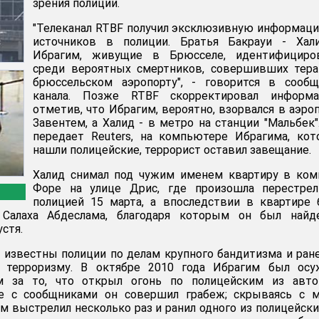
зрения полиции.
"Телеканал RTBF получил эксклюзивную информац
источников в полиции. Братья Бакрауи - Хал
Ибрагим, живущие в Брюсселе, идентифициро
среди вероятных смертников, совершивших тера
брюссельском аэропорту", - говорится в сообщ
канала. Позже RTBF скорректировал информа
отметив, что Ибрагим, вероятно, взорвался в аэро
Завентем, а Халид - в метро на станции "Мальбек"
передает Reuters, на компьютере Ибрагима, ко
нашли полицейские, террорист оставил завещание.
Халид снимал под чужим именем квартиру в ком
Форе на улице Дрис, где произошла перестрел
полицией 15 марта, а впоследствии в квартире
Салаха Абдеслама, благодаря которым он был найд
устя.
 известны полиции по делам крупного бандитизма и ран
 терроризму. В октябре 2010 года Ибрагим был осу
м за то, что открыл огонь по полицейским из авто
е с сообщниками он совершил грабеж; скрываясь с м
м выстрелил несколько раз и ранил одного из полицейски