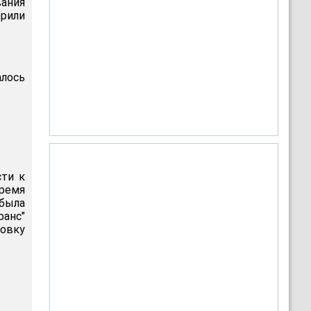
ания
орили
лось
сти к
ремя
 была
ранс"
овку