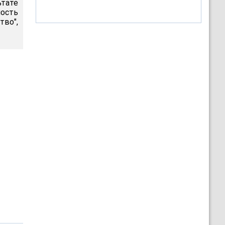
тате
ность
тво",