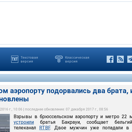
Текстовая
Классическая
версия
версия
ком аэропорту 22 марта устроили братья Бакрауи, сообщает
опорту подорвались два брата, их личности установлены
на RTBF
падали в поле зрения полиции
м аэропорту подорвались два брата, 
ановлены
016 г., 10:06 | последнее обновление: 07 декабря 2017 г., 08:56
Взрывы в брюссельском аэропорту и метро 22 м
устроили
братья Бакрауи, сообщает бельгий
телеканал
RTBF
. Двое мужчин уже попадали в 