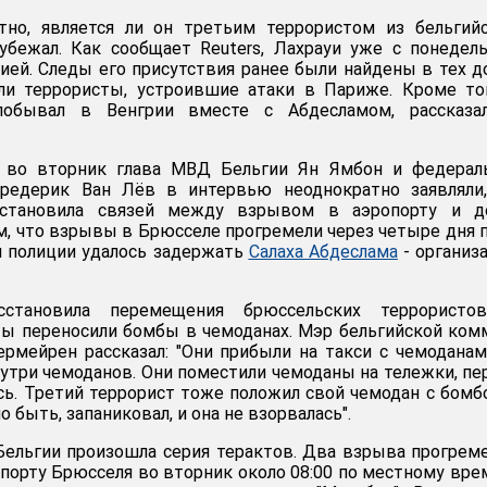
тно, является ли он третьим террористом из бельгий
убежал. Как сообщает Reuters, Лахрауи уже с понедел
ией. Следы его присутствия ранее были найдены в тех д
ли террористы, устроившие атаки в Париже. Кроме то
побывал в Венгрии вместе с Абдесламом, рассказа
, во вторник глава МВД Бельгии Ян Ямбон и федерал
редерик Ван Лёв в интервью неоднократно заявляли,
установила связей между взрывом в аэропорту и д
м, что взрывы в Брюсселе прогремели через четыре дня 
ой полиции удалось задержать
Салаха Абдеслама
- организ
сстановила перемещения брюссельских террористо
ты переносили бомбы в чемоданах. Мэр бельгийской ко
рмейрен рассказал: "Они прибыли на такси с чемоданам
утри чемоданов. Они поместили чемоданы на тележки, п
ь. Третий террорист тоже положил свой чемодан с бомб
о быть, запаниковал, и она не взорвалась".
Бельгии произошла серия терактов. Два взрыва прогрем
орту Брюсселя во вторник около 08:00 по местному вре