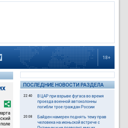
18+
ПОСЛЕДНИЕ НОВОСТИ РАЗДЕЛА
их
22:40
В ЦАР при взрыве фугаса во время
проезда военной автоколонны
погибли трое граждан России
арта
20:08
Байден намерен поднять тему прав
ский
человека на июньской встрече с
поле
Путиным и не позволит ему их