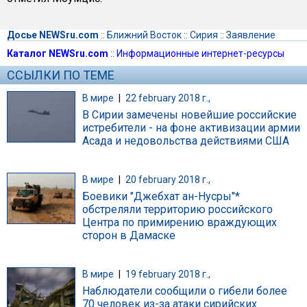
Досье NEWSru.com
::
Ближний Восток
::
Сирия
::
Заявление
Каталог NEWSru.com
::
Информационные интернет-ресурсы
ССЫЛКИ ПО ТЕМЕ
В мире
|
22 february 2018 г.,
В Сирии замечены новейшие российские
истребители - на фоне активизации армии
Асада и недовольства действиями США
В мире
|
20 february 2018 г.,
Боевики "Джебхат ан-Нусры"*
обстреляли территорию российского
Центра по примирению враждующих
сторон в Дамаске
В мире
|
19 february 2018 г.,
Наблюдатели сообщили о гибели более
70 человек из-за атаки сирийских