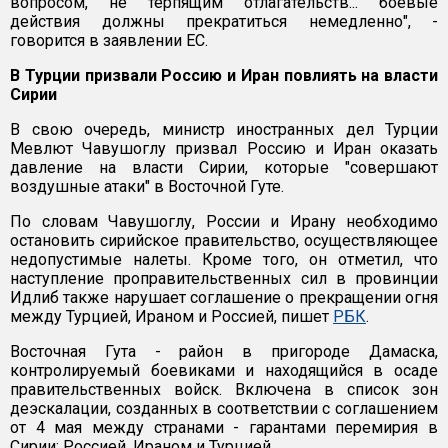
вопросом, не терпящим отлагательств... боевые
действия должны прекратиться немедленно", -
говорится в заявлении ЕС.
В Турции призвали Россию и Иран повлиять на власти
Сирии
В свою очередь, министр иностранных дел Турции
Мевлют Чавушоглу призвал Россию и Иран оказать
давление на власти Сирии, которые "совершают
воздушные атаки" в Восточной Гуте.
По словам Чавушоглу, России и Ирану необходимо
остановить сирийское правительство, осуществляющее
недопустимые налеты. Кроме того, он отметил, что
наступление проправительственных сил в провинции
Идлиб также нарушает соглашение о прекращении огня
между Турцией, Ираном и Россией, пишет
РБК
.
Восточная Гута - район в пригороде Дамаска,
контролируемый боевиками и находящийся в осаде
правительственных войск. Включена в список зон
деэскалации, созданных в соответствии с соглашением
от 4 мая между странами - гарантами перемирия в
Сирии: Россией, Ираном и Турцией.