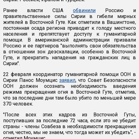
Ранее власти США
обвинили
Россию и
правительственные силы Сирии в гибели мирных
жителей в Восточной Гуте. Как отметили в Вашингтоне,
постоянная осада региона приводит к голоду местного
населения и препятствует доступу к гуманитарной
помощи. В американской администрации призвали
Россию и ее партнеров "выполнять свои обязательства
в отношении зон деэскалации, особенно в Восточной
Гуте, и прекратить нападения на гражданских лиц в
Сирии".
22 февраля координатор гуманитарной помощи ООН в
Сирии Панос Моумцис
заявил
, что Совет Безопасности
ООН должен осознать необходимость введения
режима прекращения огня в Восточной Гуте, отметив,
что за последние дни там было убито по меньшей мере
370 человек.
"После всех этих кадров из Восточной Гуты,
поступивших за последние 72 часа, если это не убедит
страны - члены Совбеза в необходимости прекращения
огня, честно, мы не знаем, что тогда может их убедить", -
отметил Моумцис.