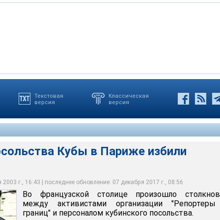
Текстовая
Классическая
версия
версия
олице произошло столкновение между активистами организации
ниц" и персоналом кубинского посольства
осольства Кубы в Париже избили
2003 г., 16:43 | последнее обновление: 07 декабря 2017 г., 08:56
Во французской столице произошло столкнов
между активистами организации "Репортеры
границ" и персоналом кубинского посольства.