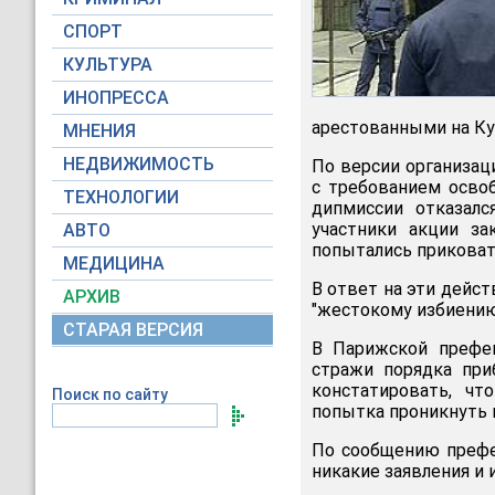
СПОРТ
КУЛЬТУРА
ИНОПРЕССА
арестованными на Ку
МНЕНИЯ
НЕДВИЖИМОСТЬ
По версии организац
с требованием осво
ТЕХНОЛОГИИ
дипмиссии отказал
участники акции за
АВТО
попытались приковат
МЕДИЦИНА
В ответ на эти дейс
АРХИВ
"жестокому избиению
СТАРАЯ ВЕРСИЯ
В Парижской префек
стражи порядка при
констатировать, ч
Поиск по сайту
попытка проникнуть 
По сообщению префек
никакие заявления и 