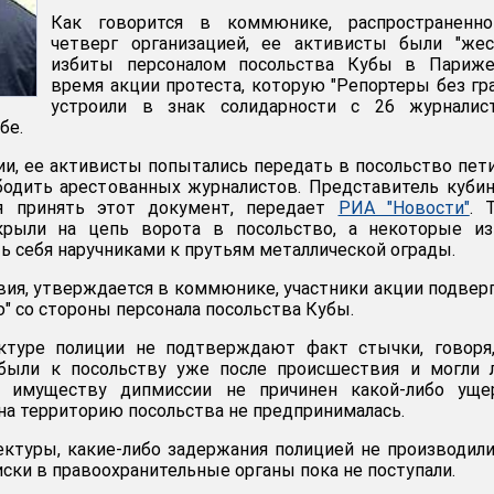
Как говорится в коммюнике, распространенн
четверг организацией, ее активисты были "жес
избиты персоналом посольства Кубы в Париже
время акции протеста, которую "Репортеры без гр
устроили в знак солидарности с 26 журналист
бе.
ии, ее активисты попытались передать в посольство пе
бодить арестованных журналистов. Представитель куби
ся принять этот документ, передает
РИА "Новости"
. 
крыли на цепь ворота в посольство, а некоторые из
ь себя наручниками к прутьям металлической ограды.
твия, утверждается в коммюнике, участники акции подвер
" со стороны персонала посольства Кубы.
туре полиции не подтверждают факт стычки, говоря,
были к посольству уже после происшествия и могли 
то имуществу дипмиссии не причинен какой-либо уще
на территорию посольства не предпринималась.
туры, какие-либо задержания полицией не производили
иски в правоохранительные органы пока не поступали.