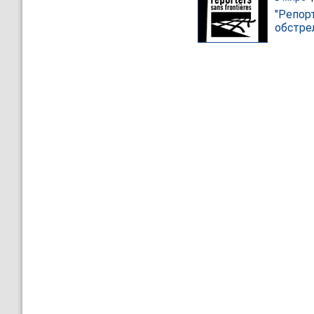
"Репор
обстре