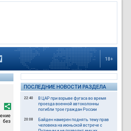
18+
ПОСЛЕДНИЕ НОВОСТИ РАЗДЕЛА
22:40
В ЦАР при взрыве фугаса во время
проезда военной автоколонны
погибли трое граждан России
ение
20:08
Байден намерен поднять тему прав
 без
человека на июньской встрече с
Путиным и не позволит ему их