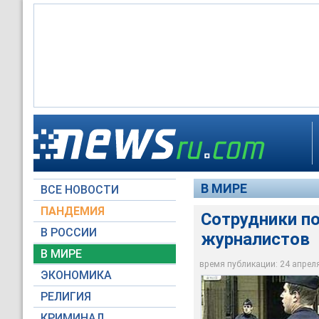
Во французской ст
"Репортеры без гра
В МИРЕ
ВСЕ НОВОСТИ
Архив NEWSru.com
ПАНДЕМИЯ
Сотрудники п
В РОССИИ
журналистов
В МИРЕ
время публикации: 24 апреля 
ЭКОНОМИКА
РЕЛИГИЯ
КРИМИНАЛ