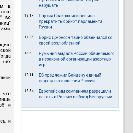
нарушать
ом в
токо
19:17
Партия Саакашвили решила
" во
прекратить бойкот парламента
аниц"
Грузии
ами,
17:35
Борис Джонсон тайно обвенчался со
своей возлюбленной
тицию
нской
15:58
Румыния выдала России обвиняемого
Тогда
в незаконной организации азартных
 них
игр
12:11
ЕС предложил Байдену единый
глись
подход в отношении России
18:54
Европейским компаниям разрешили
 что
летать в Россию в обход Белоруссии
лишь
рб и
сь, и