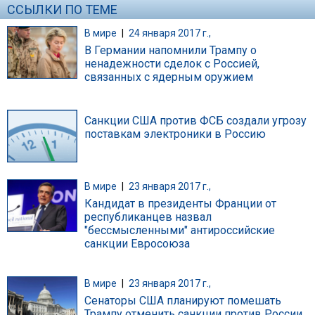
ССЫЛКИ ПО ТЕМЕ
В мире
|
24 января 2017 г.,
В Германии напомнили Трампу о
ненадежности сделок с Россией,
связанных с ядерным оружием
Санкции США против ФСБ создали угрозу
поставкам электроники в Россию
В мире
|
23 января 2017 г.,
Кандидат в президенты Франции от
республиканцев назвал
"бессмысленными" антироссийские
санкции Евросоюза
В мире
|
23 января 2017 г.,
Сенаторы США планируют помешать
Трампу отменить санкции против России