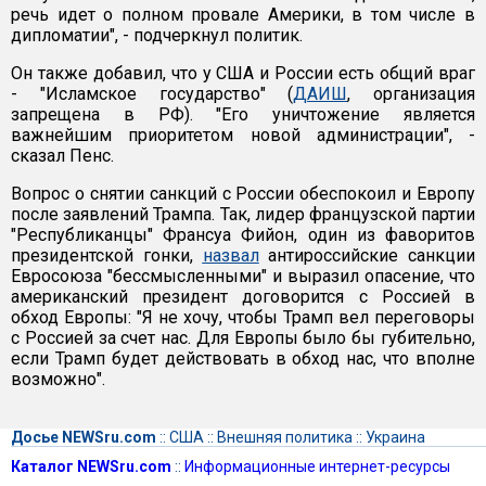
речь идет о полном провале Америки, в том числе в
дипломатии", - подчеркнул политик.
Он также добавил, что у США и России есть общий враг
- "Исламское государство" (
ДАИШ
, организация
запрещена в РФ). "Его уничтожение является
важнейшим приоритетом новой администрации", -
сказал Пенс.
Вопрос о снятии санкций с России обеспокоил и Европу
после заявлений Трампа. Так, лидер французской партии
"Республиканцы" Франсуа Фийон, один из фаворитов
президентской гонки,
назвал
антироссийские санкции
Евросоюза "бессмысленными" и выразил опасение, что
американский президент договорится с Россией в
обход Европы: "Я не хочу, чтобы Трамп вел переговоры
с Россией за счет нас. Для Европы было бы губительно,
если Трамп будет действовать в обход нас, что вполне
возможно".
Досье NEWSru.com
::
США
::
Внешняя политика
::
Украина
Каталог NEWSru.com
::
Информационные интернет-ресурсы