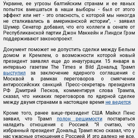
Украине, ее угрозы балтийским странам и ее явных
попыток вмешаться в наши выборы - был от этого
эффект или нет - это опасность, с которой мы никогда
не сталкивались в американской истории", - заявил
Шумер. Сенатор добавил, что его коллеги в сенате от
Республиканской партии Джон Маккейн и Линдси Грэм
поддерживают законопроект.
Документ поможет не допустить сделки между Белым
домом и Кремлем, о возможности которой новый
президент заявлял еще до инаугурации. 15 января в
интервью газетам The Times и Bild Дональд Трамп
выступил
за заключение ядерного соглашения с
Москвой в рамках переговоров о смягчении
антироссийских санкций. Пресс-секретарь президента
РФ Дмитрий Песков, комментируя слова Трампа,
сказал, что никаких переговоров по ядерной сделке
между двумя странами в настоящее время
не ведется
.
Кроме того, ранее вице-президент США Майкл Пенс
заявил, что Трамп
полон решимости
постараться
наладить отношения с Россией. "Я считаю, что
избранный президент Дональд Трамп ясно сказал, что у
нас ужасные отношения с Россией. И это далеко не все,