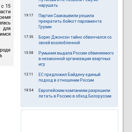
нарушать
 с 15
асти
19:17
Партия Саакашвили решила
ремя
прекратить бойкот парламента
илась
Грузии
 для
шимся
17:35
Борис Джонсон тайно обвенчался со
своей возлюбленной
роде
15:58
Румыния выдала России обвиняемого
а.
в незаконной организации азартных
игр
12:11
ЕС предложил Байдену единый
подход в отношении России
18:54
Европейским компаниям разрешили
летать в Россию в обход Белоруссии