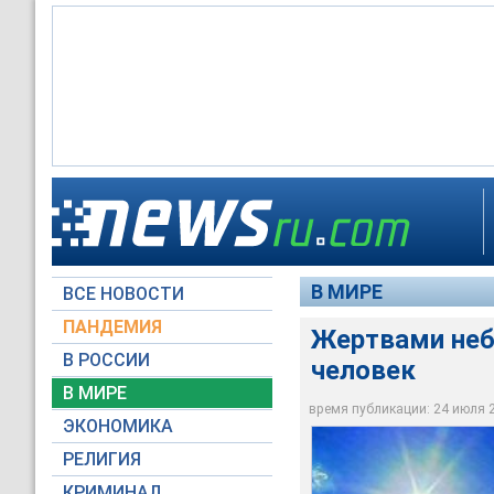
По данным местных 
температура на бол
смертность в центр
средними показател
В МИРЕ
ВСЕ НОВОСТИ
RTV International
ПАНДЕМИЯ
Жертвами неб
В РОССИИ
человек
В МИРЕ
время публикации: 24 июля 20
ЭКОНОМИКА
РЕЛИГИЯ
КРИМИНАЛ