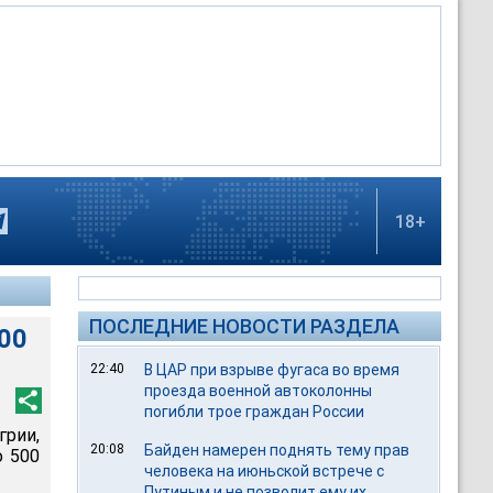
18+
ПОСЛЕДНИЕ НОВОСТИ РАЗДЕЛА
00
22:40
В ЦАР при взрыве фугаса во время
проезда военной автоколонны
погибли трое граждан России
грии,
20:08
Байден намерен поднять тему прав
о 500
человека на июньской встрече с
Путиным и не позволит ему их