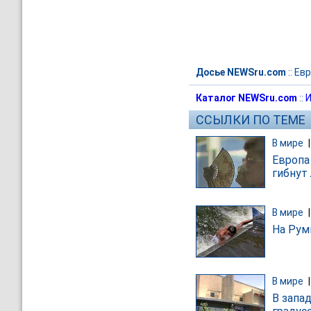
Досье NEWSru.com
::
Евр
Каталог NEWSru.com
::
И
ССЫЛКИ ПО ТЕМЕ
В мире
Европа
гибнут
В мире
На Рум
В мире
В запа