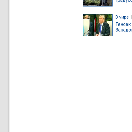
градус
В мире
Генсек
Западо