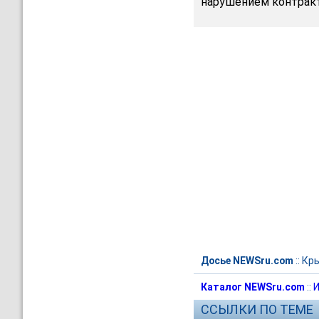
нарушением контракт
Досье NEWSru.com
::
Кр
Каталог NEWSru.com
::
И
ССЫЛКИ ПО ТЕМЕ