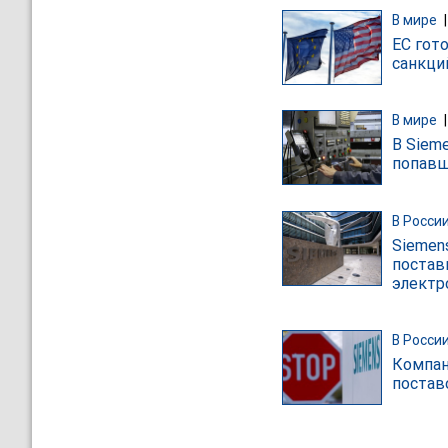
В мире
ЕС гот
санкци
В мире
В Siem
попавш
В Росси
Siemen
постав
электр
В Росси
Компани
постав