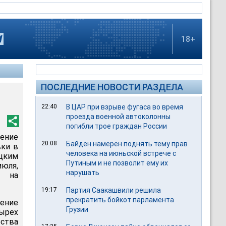
18+
ПОСЛЕДНИЕ НОВОСТИ РАЗДЕЛА
22:40
В ЦАР при взрыве фугаса во время
проезда военной автоколонны
погибли трое граждан России
ение
20:08
Байден намерен поднять тему прав
вки в
человека на июньской встрече с
цким
Путиным и не позволит ему их
июля,
нарушать
й на
19:17
Партия Саакашвили решила
прекратить бойкот парламента
ение
Грузии
ырех
ства