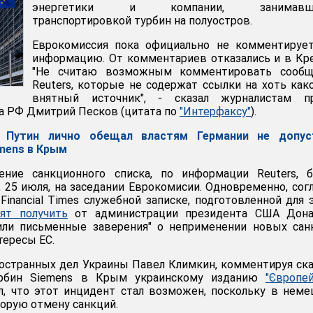
энергетики и компании, занимавше
транспортировкой турбин на полуостров.
Еврокомиссия пока официально не комментирует
информацию. От комментариев отказались и в Кр
"Не считаю возможным комментировать сообщ
Reuters, которые не содержат ссылки на хоть как
внятный источник", - сказал журналистам пр
а РФ Дмитрий Песков (цитата по
"Интерфаксу"
).
e: Путин лично обещал властям Германии не допус
mens в Крым
ние санкционного списка, по информации Reuters, б
, 25 июля, на заседании Еврокомисии. Одновременно, сог
Financial Times служебной записке, подготовленной для 
тят получить
от администрации президента США Дона
или письменные заверения" о неприменении новых сан
тересы ЕС.
остранных дел Украины Павел Климкин, комментируя ск
урбин Siemens в Крым украинскому изданию
"Європе
л, что этот инцидент стал возможен, поскольку в нем
корую отмену санкций.