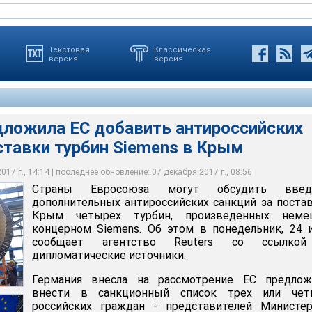
Текстовая
Классическая
версия
версия
дложила ЕС добавить антироссийских
ставки турбин Siemens в Крым
а ЕС добавить антироссийских санкций за поставки турбин
 официально не комментирует эту информацию. От
ались и в Кремле
17 г., 14:14 | последнее обновление: 07 декабря 2017 г., 08:56
Страны Евросоюза могут обсудить введ
дополнительных антироссийских санкций за поста
Крым четырех турбин, произведенных неме
концерном Siemens. Об этом в понедельник, 24 
сообщает агентство Reuters со ссылко
дипломатические источники.
Германия внесла на рассмотрение ЕС предлож
внести в санкционный список трех или чет
российских граждан - представителей Министер