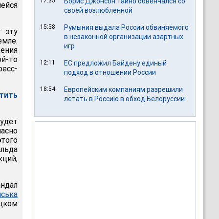
17:35
Борис Джонсон тайно обвенчался со
йся
своей возлюбленной
15:58
Румыния выдала России обвиняемого
 эту
в незаконной организации азартных
емле.
игр
ения
ой-то
12:11
ЕС предложил Байдену единый
есс-
подход в отношении России
18:54
Европейским компаниям разрешили
тить
летать в Россию в обход Белоруссии
удет
ласно
этого
льда
кций,
андал
йська
ецком