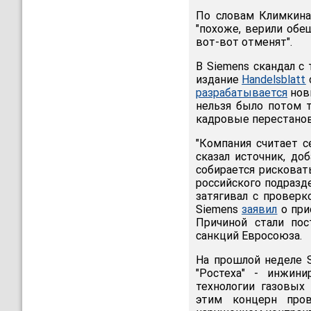
По словам Климкина,
"похоже, верили обе
вот-вот отменят".
В Siemens скандал с
издание
Handelsblatt
разрабатывается
нов
нельзя было потом т
кадровые перестанов
"Компания считает с
сказал источник, до
собирается рискова
российского подразд
затягивал с проверк
Siemens
заявил
о при
Причиной стали по
санкций Евросоюза.
На прошлой неделе 
"Ростеха" - инжин
технологии газовых
этим концерн пров