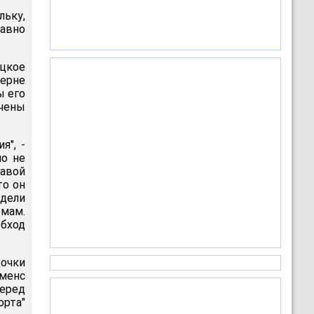
льку,
равно
ецкое
церне
ы его
ючены
я", -
но не
лавой
то он
едели
рмам.
бход
очки
менс
Перед
рта"