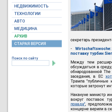
НЕДВИЖИМОСТЬ
ТЕХНОЛОГИИ
АВТО
МЕДИЦИНА
АРХИВ
секретарь президент
СТАРАЯ ВЕРСИЯ
-
Wirtschaftswoch
поставку турбин Sie
Поиск по сайту
Между тем расшире
обсуждаться в среду
обнародованной The 
заседания, в ЕС
хо
Трампа "публичные 
которые затронут ин
Накануне министр ин
вокруг поставок т
правда"
, предположи
концерне верили в с