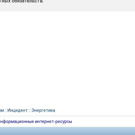
ных обязательств.
ым
::
Инцидент
::
Энергетика
нформационные интернет-ресурсы