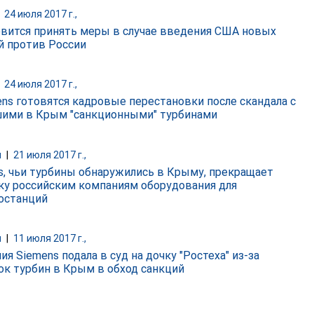
|
24 июля 2017 г.,
овится принять меры в случае введения США новых
й против России
|
24 июля 2017 г.,
ens готовятся кадровые перестановки после скандала с
ими в Крым "санкционными" турбинами
и
|
21 июля 2017 г.,
s, чьи турбины обнаружились в Крыму, прекращает
ку российским компаниям оборудования для
останций
и
|
11 июля 2017 г.,
я Siemens подала в суд на дочку "Ростеха" из-за
ок турбин в Крым в обход санкций