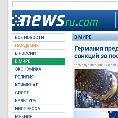
В МИРЕ
ВСЕ НОВОСТИ
ПАНДЕМИЯ
Германия пре
В РОССИИ
санкций за по
Германия предложил
Еврокомиссия пока
В МИРЕ
Siemens в Крым
комментариев отказ
время публикации: 24 июля 20
ЭКОНОМИКА
Global Look Press
Global Look Press
РЕЛИГИЯ
КРИМИНАЛ
СПОРТ
КУЛЬТУРА
ИНОПРЕССА
МНЕНИЯ