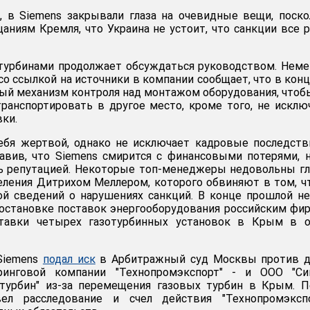
 в Siemens закрывали глаза на очевидные вещи, поско
щаниям Кремля, что Украина не устоит, что санкции все 
 турбинами продолжает обсуждаться руководством. Нем
со ссылкой на источники в компании сообщает, что в кон
ый механизм контроля над монтажом оборудования, чтоб
ранспортировать в другое место, кроме того, не искл
ки.
ебя жертвой, однако не исключает кадровые последстви
бавив, что Siemens смирится с финансовыми потерями, 
ть репутацией. Некоторые топ-менеджеры недовольны г
еления Дитрихом Меллером, которого обвиняют в том, ч
ой сведений о нарушениях санкций. В конце прошлой н
остановке поставок энергооборудования российским фи
ставки четырех газотурбинных установок в Крым в о
Siemens
подал иск
в Арбитражный суд Москвы против д
иринговой компании "Технопромэкспорт" - и ООО "Си
 турбин" из-за перемещения газовых турбин в Крым. 
ел расследование и счел действия "Технопромэкспо