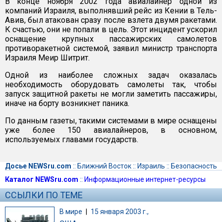
В конце ноября 2002 года авиалайнер одной из
компаний Израиля, выполнявший рейс из Кении в Тель-
Авив, был атакован сразу после взлета двумя ракетами.
К счастью, они не попали в цель. Этот инцидент ускорил
оснащение крупных пассажирских самолетов
противоракетной системой, заявил министр транспорта
Израиля Меир Шитрит.
Одной из наиболее сложных задач оказалась
необходимость оборудовать самолеты так, чтобы
запуск защитной ракеты не могли заметить пассажиры,
иначе на борту возникнет паника.
По данным газеты, такими системами в мире оснащены
уже более 150 авиалайнеров, в основном,
используемых главами государств.
Досье NEWSru.com
::
Ближний Восток
::
Израиль
::
Безопасность
Каталог NEWSru.com
::
Информационные интернет-ресурсы
ССЫЛКИ ПО ТЕМЕ
В мире
|
15 января 2003 г.,