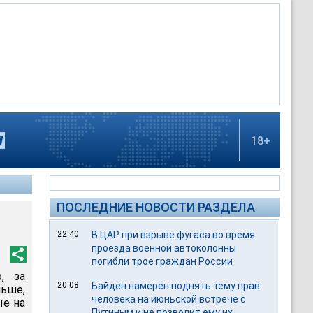
18+
ПОСЛЕДНИЕ НОВОСТИ РАЗДЕЛА
22:40
В ЦАР при взрыве фугаса во время
проезда военной автоколонны
погибли трое граждан России
, за
20:08
Байден намерен поднять тему прав
ьше,
человека на июньской встрече с
ые на
Путиным и не позволит ему их