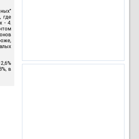
дных"
, где
 - 4.
ентом
онов
роже,
алых
2,6%
8%, в