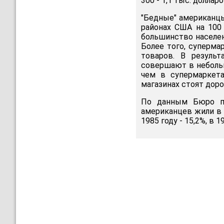
300 - 1,1 тыс. долларо
"Бедные" американцы
районах США на 100 
большинство населени
Более того, суперм
товаров. В результ
совершают в небольш
чем в супермаркет
магазинах стоят доро
По данным Бюро пер
американцев жили в б
1985 году - 15,2%, в 1