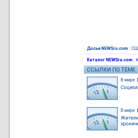
Досье NEWSru.com
::
СШ
Каталог NEWSru.com
::
ССЫЛКИ ПО ТЕМЕ
В мире
Социол
В мире
Жители
хронич