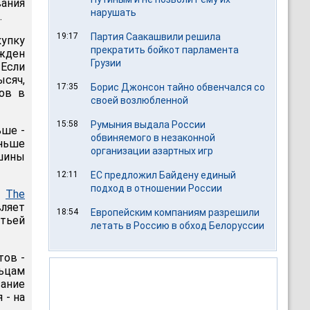
вания
нарушать
.
19:17
Партия Саакашвили решила
упку
прекратить бойкот парламента
жден
Грузии
 Если
ысяч,
17:35
Борис Джонсон тайно обвенчался со
ов в
своей возлюбленной
15:58
Румыния выдала России
ьше -
обвиняемого в незаконной
еньше
организации азартных игр
ашины
12:11
ЕС предложил Байдену единый
подход в отношении России
т
The
вляет
18:54
Европейским компаниям разрешили
тьей
летать в Россию в обход Белоруссии
тов -
ьцам
вание
 - на