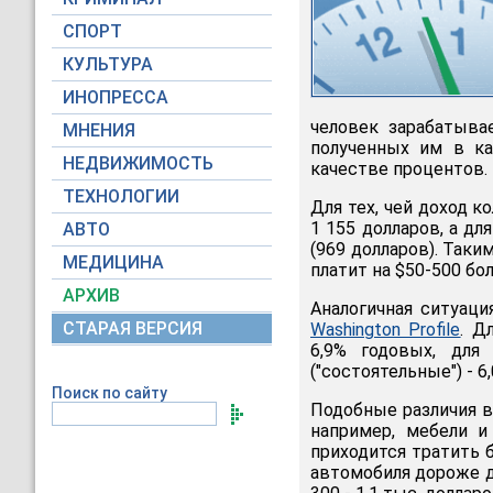
СПОРТ
КУЛЬТУРА
ИНОПРЕССА
человек зарабатыва
МНЕНИЯ
полученных им в ка
НЕДВИЖИМОСТЬ
качестве процентов.
ТЕХНОЛОГИИ
Для тех, чей доход к
1 155 долларов, а дл
АВТО
(969 долларов). Так
МЕДИЦИНА
платит на $50-500 бо
АРХИВ
Аналогичная ситуац
СТАРАЯ ВЕРСИЯ
Washington Profile
. Д
6,9% годовых, для 
("состоятельные") - 6,
Поиск по сайту
Подобные различия в
например, мебели и
приходится тратить 
автомобиля дороже дл