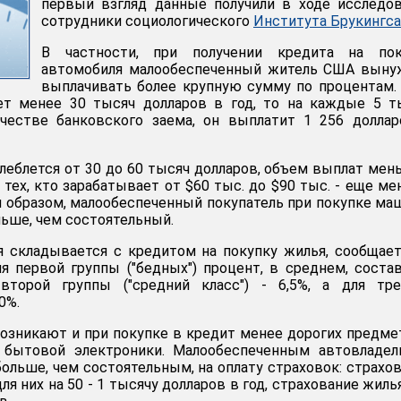
первый взгляд данные получили в ходе исследо
сотрудники социологического
Института Брукингса
В частности, при получении кредита на пок
автомобиля малообеспеченный житель США выну
выплачивать более крупную сумму по процентам.
ет менее 30 тысяч долларов в год, то на каждые 5 т
честве банковского заема, он выплатит 1 256 доллар
олеблется от 30 до 60 тысяч долларов, объем выплат мен
я тех, кто зарабатывает от $60 тыс. до $90 тыс. - еще м
им образом, малообеспеченный покупатель при покупке м
льше, чем состоятельный.
ия складывается с кредитом на покупку жилья, сообщае
ля первой группы ("бедных") процент, в среднем, соста
второй группы ("средний класс") - 6,5%, а для тре
0%.
озникают и при покупке в кредит менее дорогих предме
 бытовой электроники. Малообеспеченным автовладел
больше, чем состоятельным, на оплату страховок: страхо
я них на 50 - 1 тысячу долларов в год, страхование жилья