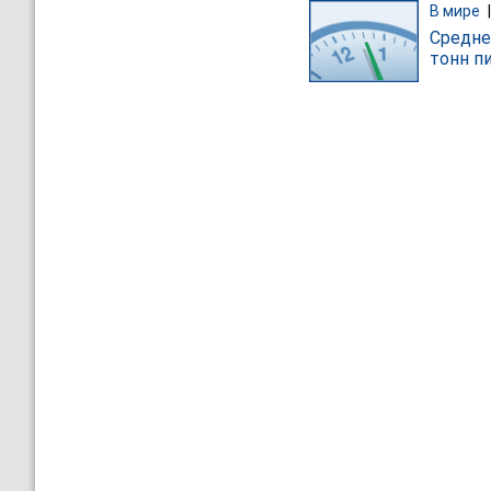
В мире
Средне
тонн п