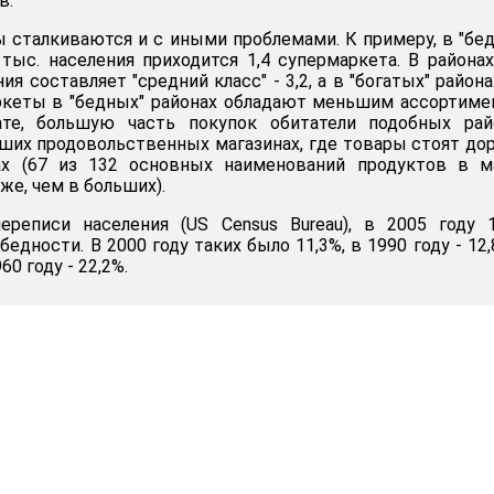
в.
 сталкиваются и с иными проблемами. К примеру, в "бе
тыс. населения приходится 1,4 супермаркета. В районах
я составляет "средний класс" - 3,2, а в "богатых" районах
аркеты в "бедных" районах обладают меньшим ассортим
ате, большую часть покупок обитатели подобных рай
их продовольственных магазинах, где товары стоят до
ах (67 из 132 основных наименований продуктов в м
же, чем в больших).
еписи населения (US Census Bureau), в 2005 году 1
едности. В 2000 году таких было 11,3%, в 1990 году - 12,
960 году - 22,2%.