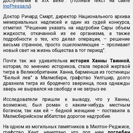
доступными в XIX веке". (Полный текст на сайте
InoPressa.ru
).
Доктор Ричард Смарт, директор Национального архива
мемориальных надписей и один из судей конкурса,
отметил: "Решение указать на надгробии Сары объем
жидкости, откачанной из ее организма, а также
подробности о тех, кто делал операции, – решение
весьма странное, просто ошеломляющее – проливает
новый свет на жизнь общества в тот период".
Почти так же удивительна
история Ханны Твинной
,
которая, по мнению историков, стала первой жертвой
тигра в Великобритании. Ханна, барменша из гостиницы
"Белый лев" в Малмсбери, графство Уилтшир, долго
дразнила тигра из бродячего зверинца, пока однажды
зверь не вырвался на свободу и не загрыз ее.
Исследователи пришли к выводу, что у Ханны,
возможно, был роман с каким-нибудь местным
богачом, так как ей – бедной женщине – поставили в
Малмсберийском аббатстве дорогое надгробие.
На одном из могильных памятников в Милтон-Реджисе,
графство Кент, начертано, что под ним
погребен