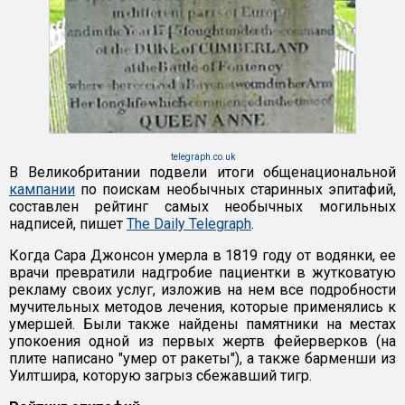
telegraph.co.uk
В Великобритании подвели итоги общенациональной
кампании
по поискам необычных старинных эпитафий,
составлен рейтинг самых необычных могильных
надписей, пишет
The Daily Telegraph
.
Когда Сара Джонсон умерла в 1819 году от водянки, ее
врачи превратили надгробие пациентки в жутковатую
рекламу своих услуг, изложив на нем все подробности
мучительных методов лечения, которые применялись к
умершей. Были также найдены памятники на местах
упокоения одной из первых жертв фейерверков (на
плите написано "умер от ракеты"), а также барменши из
Уилтшира, которую загрыз сбежавший тигр.