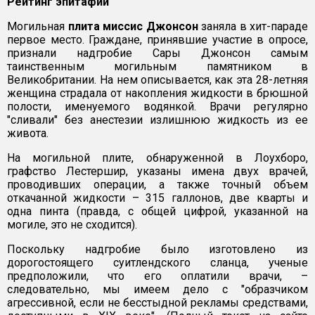
Рейтинг эпитафий
Могильная
плита миссис Джонсон
заняла в хит-параде
первое место. Граждане, принявшие участие в опросе,
признали надгробие Сары Джонсон самым
таинственным могильным памятником в
Великобритании. На нем описывается, как эта 28-летняя
женщина страдала от накопления жидкости в брюшной
полости, именуемого водянкой. Врачи регулярно
"сливали" без анестезии излишнюю жидкость из ее
живота.
На могильной плите, обнаруженной в Лоухборо,
графство Лестершир, указаны имена двух врачей,
проводивших операции, а также точный объем
откачанной жидкости – 315 галлонов, две кварты и
одна пинта (правда, с общей цифрой, указанной на
могиле, это не сходится).
Поскольку надгробие было изготовлено из
дорогостоящего суитлендского сланца, ученые
предположили, что его оплатили врачи, –
следовательно, мы имеем дело с "образчиком
агрессивной, если не бесстыдной рекламы средствами,