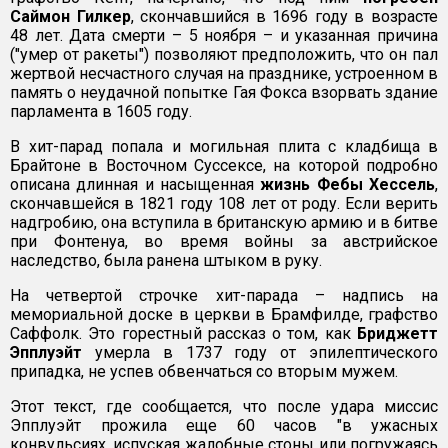
Саймон Гилкер
, скончавшийся в 1696 году в возрасте
48 лет. Дата смерти – 5 ноября – и указанная причина
("умер от ракеты") позволяют предположить, что он пал
жертвой несчастного случая на празднике, устроенном в
память о неудачной попытке Гая Фокса взорвать здание
парламента в 1605 году.
В хит-парад попала и могильная плита с кладбища в
Брайтоне в Восточном Суссексе, на которой подробно
описана длинная и насыщенная
жизнь Фебы Хессель
,
скончавшейся в 1821 году 108 лет от роду. Если верить
надгробию, она вступила в британскую армию и в битве
при Фонтенуа, во время войны за австрийское
наследство, была ранена штыком в руку.
На четвертой строчке хит-парада – надпись на
мемориальной доске в церкви в Брамфилде, графство
Саффолк. Это горестный рассказ о том, как
Бриджетт
Эпплуэйт
умерла в 1737 году от эпилептического
припадка, не успев обвенчаться со вторым мужем.
Этот текст, где сообщается, что после удара миссис
Эпплуэйт прожила еще 60 часов "в ужасных
конвульсиях, испуская жалобные стоны или погружаясь