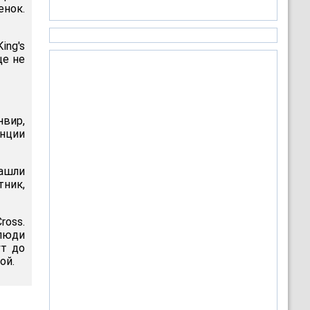
енок.
ing's
ще не
вир,
анции
нашли
ник,
ross.
люди
ут до
ой.