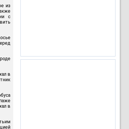
ое из
также
ии с
вить
досье
еред
ороде
хал в
ртник
обуса
опаже
хал в
тьим
нцией