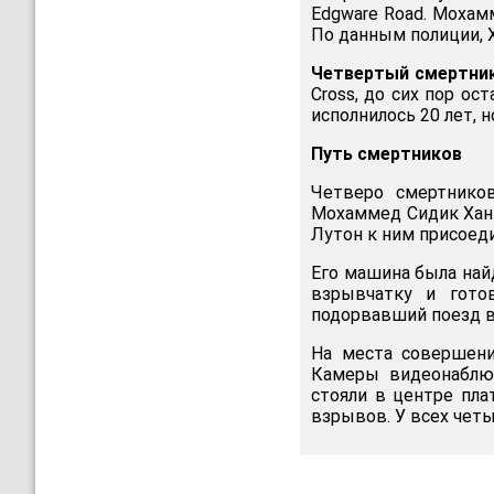
Edgware Road. Мохам
По данным полиции, Х
Четвертый смертни
Cross, до сих пор о
исполнилось 20 лет, н
Путь смертников
Четверо смертников
Мохаммед Сидик Хан 
Лутон к ним присоед
Его машина была най
взрывчатку и гото
подорвавший поезд в т
На места совершения
Камеры видеонаблю
стояли в центре пла
взрывов. У всех чет