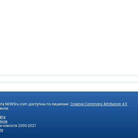
йта NEWSru.com доступны по лицензии:
Creative Commons Attribution 4.0
 иное.
йта
инок
е новости
2000-2021
ти