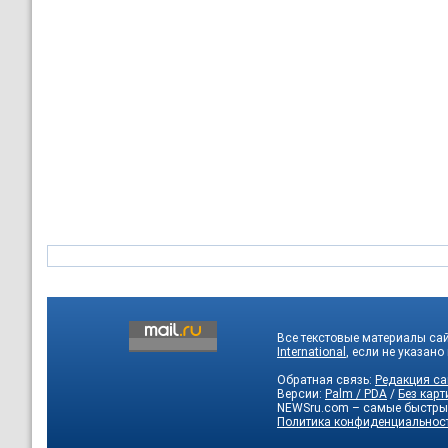
Все текстовые материалы са
International
, если не указано
Обратная связь:
Редакция са
Версии:
Palm / PDA
/
Без карт
NEWSru.com – самые быстры
Политика конфиденциальнос