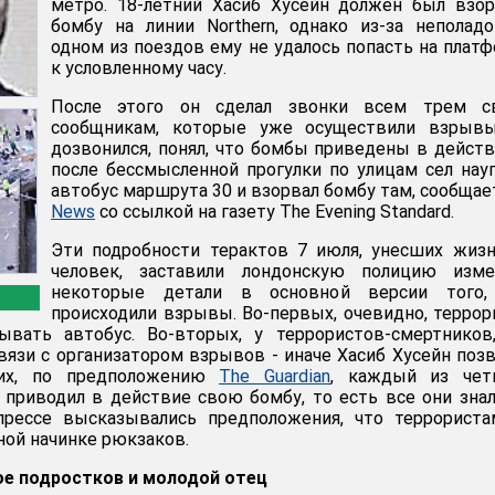
метро. 18-летний Хасиб Хусейн должен был взо
бомбу на линии Northern, однако из-за неполад
одном из поездов ему не удалось попасть на плат
к условленному часу.
После этого он сделал звонки всем трем с
сообщникам, которые уже осуществили взрывы
дозвонился, понял, что бомбы приведены в действ
после бессмысленной прогулки по улицам сел нау
автобус маршрута 30 и взорвал бомбу там, сообща
News
со ссылкой на газету The Evening Standard.
Эти подробности терактов 7 июля, унесших жиз
человек, заставили лондонскую полицию изме
некоторые детали в основной версии того,
происходили взрывы. Во-первых, очевидно, терро
ывать автобус. Во-вторых, у террористов-смертников
вязи с организатором взрывов - иначе Хасиб Хусейн поз
ьих, по предположению
The Guardian
, каждый из чет
приводил в действие свою бомбу, то есть все они знал
прессе высказывались предположения, что террориста
ной начинке рюкзаков.
ое подростков и молодой отец