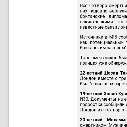
Все четверо смертни
них недавно вернули
британские диплом
пакистанскими кол
известные связи лон
Источники в MI5 соо
как потенциальный 
британским законом"
Трое смертников были
полиция уже обнаруж
22-летний Шезад Та
Лондон вместе с тре
был "приятным парен
19-летний Хасиб Хус
N30. Документы на е
подростка сообщили е
Лондон и с тех пор о
30-летний Мохамм
смертником. Мужчина