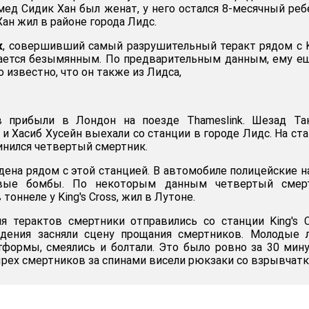
мед Сидик Хан был женат, у него остался 8-месячный реб
ан жил в районе города Лидс.
к
, совершивший самый разрушительный теракт рядом с K
стается безымянным. По предварительным данным, ему е
о известно, что он также из Лидса,
 прибыли в Лондон на поезде Thameslink. Шезад Тан
и Хасиб Хусейн выехали со станции в городе Лидс. На ст
инился четвертый смертник.
дена рядом с этой станцией. В автомобиле полицейские 
вые бомбы. По некоторым данным четвертый смерт
оннеле у King's Cross, жил в Лутоне.
 терактов смертники отправились со станции King's C
дения засняли сцену прощания смертников. Молодые 
тформы, смеялись и болтали. Это было ровно за 30 мин
ырех смертников за спинами висели рюкзаки со взрывчатк