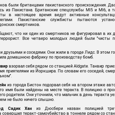
ков были британцами пакистанского происхождения. Дв
сь из Пакистана. Британские спецслужбы MI5 и MI6, а 
аты в настоящее время ведут активные консультац
легами. Пакистанские службисты пытаются устано
донских смертников.
бщают, что ни один из смертников не фигурировал в их 
террорист. Все четверо молодых людей были "чисты п
.
 друзьями и соседями. Они жили в городе Лидс. В этом г
ила домашнюю фабрику по производству бомб.
нвир
взорвал себя рядом со станцией Aldgate. Танвир прие
мя приятелями из Йоркшира. По словам его соседей, сме
ьком".
ейн
из города Бистон подорвал себя на втором этаже авт
го имя были найдены на месте теракта. В полицию о пр
го родители. Они уточнили, что мальчик в день теракта уе
 нем не было ничего слышно.
ед Садик Хан
из Дюсбери назван полицией тре
 совершил теракт-самоубийство в тоннеле рядом со ста