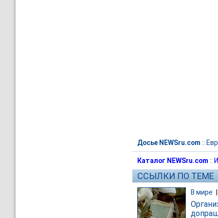
Досье NEWSru.com
::
Евр
Каталог NEWSru.com
::
И
ССЫЛКИ ПО ТЕМЕ
В мире
Органи
допраш