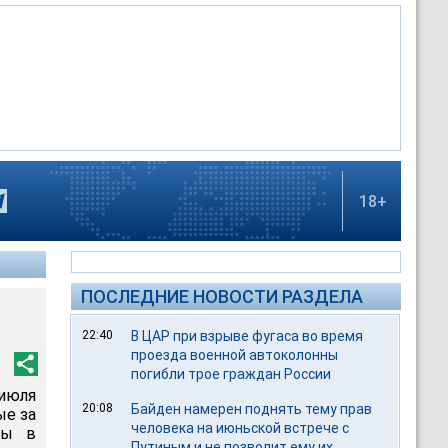
18+
ПОСЛЕДНИЕ НОВОСТИ РАЗДЕЛА
22:40
В ЦАР при взрыве фугаса во время
проезда военной автоколонны
погибли трое граждан России
 июля
20:08
Байден намерен поднять тему прав
ые за
человека на июньской встрече с
вы в
Путиным и не позволит ему их