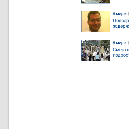
В мире
Подозр
задерж
В мире
Смертн
подрос