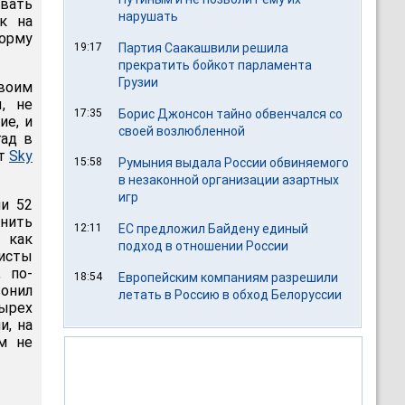
рвать
нарушать
ок на
форму
19:17
Партия Саакашвили решила
прекратить бойкот парламента
Грузии
воим
, не
17:35
Борис Джонсон тайно обвенчался со
ие, и
своей возлюбленной
гад в
ет
Sky
15:58
Румыния выдала России обвиняемого
в незаконной организации азартных
игр
ни 52
нить
12:11
ЕС предложил Байдену единый
 как
подход в отношении России
ристы
, по-
18:54
Европейским компаниям разрешили
вонил
летать в Россию в обход Белоруссии
ырех
и, на
м не