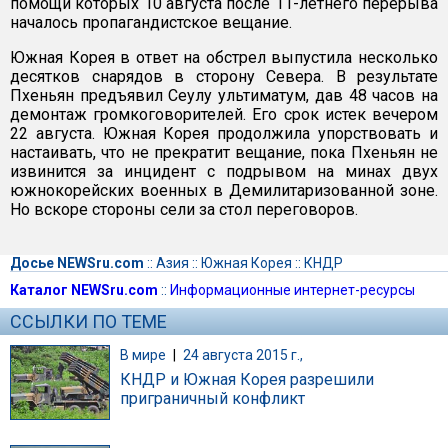
помощи которых 10 августа после 11-летнего перерыва
началось пропагандистское вещание.
Южная Корея в ответ на обстрел выпустила несколько
десятков снарядов в сторону Севера. В результате
Пхеньян предъявил Сеулу ультиматум, дав 48 часов на
демонтаж громкоговорителей. Его срок истек вечером
22 августа. Южная Корея продолжила упорствовать и
настаивать, что не прекратит вещание, пока Пхеньян не
извинится за инцидент с подрывом на минах двух
южнокорейских военных в Демилитаризованной зоне.
Но вскоре стороны сели за стол переговоров.
Досье NEWSru.com
::
Азия
::
Южная Корея
::
КНДР
Каталог NEWSru.com
::
Информационные интернет-ресурсы
ССЫЛКИ ПО ТЕМЕ
В мире
|
24 августа 2015 г.,
КНДР и Южная Корея разрешили
приграничный конфликт