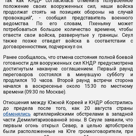
"Так как КНДР согласилась отменить полувоенное
положение своих вооруженных сил, наши войска
продолжат стоять на позициях обороны на случай
провокаций", - сообщил представитель военного
ведомства. По его словам, Пхеньяну может
потребоваться большое количество времени, чтобы
отвести свои войска, развернутые у границы. Сеул
также позже отведет войска в соответствии с
договоренностями, подчеркнул он.
Ранее сообщалось, что отмена состояния полной боевой
готовности для вооруженных сил КНДР предусмотрена
достигнутым накануне соглашением. Первый раунд
переговоров состоялся в минувшую субботу и
продлился 10 часов. Второй раунд встречи сторона
начался в воскресенье около 15:30 по местному
времени (09:30 по Москве).
Отношения между Южной Кореей и КНДР обострились
до предела после того, как 20 августа страны
обменялись
артиллерийскими обстрелами в западной
части Демилитаризованной зоны. В Сеуле заявили, что
первым огонь открыл Север, а целью артобстрела
были расположенные на Юге громкоговорители, при