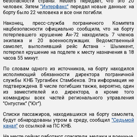
безопасности страны. Reuters передает, что это 20
человек. Затем
"Интерфакс"
передал новые данные: на
борту было 22 человека и все они погибли.
Наконец, пресс-служба пограничного Комитета
нацбезопасности официально сообщила, что на борту
потерпевшего крушение Ан-72 находились 7 членов
экипажа и 20 военнослужащих. Ведомственный
самолет, выполнявший рейс Астана - Шымкент,
потерпел крушение на подлете к месту назначения в 18
часов 55 минут.
По словам одного из источников, на борту находился
исполняющий обязанности директора пограничной
службы КНБ Турганбек Стамбеков. Эта информация не
подтверждена. В числе погибших также, вероятно, один
из заместителей и.о. директора, а кроме того
командиры всех частей регионального управления
"Онтустик" ("Юг").
Списки пассажиров, находившихся на борту самолета,
будут обнародованы утром в среду, сообщил
"Седьмой
канал"
со ссылкой на ПС КНБ.
На месте сейчас работают спасатели, медики и военные.