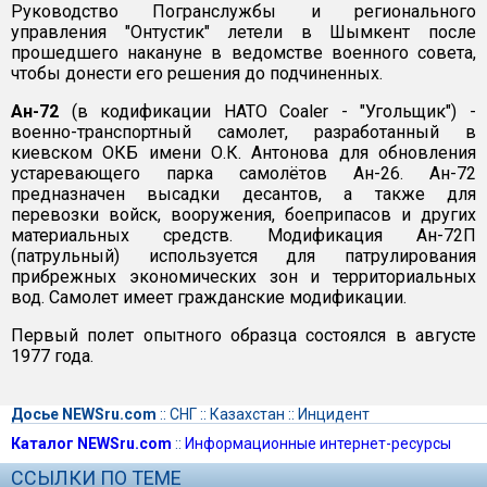
Руководство Погранслужбы и регионального
управления "Онтустик" летели в Шымкент после
прошедшего накануне в ведомстве военного совета,
чтобы донести его решения до подчиненных.
Ан-72
(в кодификации НАТО Coaler - "Угольщик") -
военно-транспортный самолет, разработанный в
киевском ОКБ имени О.К. Антонова для обновления
устаревающего парка самолётов Ан-26. Ан-72
предназначен высадки десантов, а также для
перевозки войск, вооружения, боеприпасов и других
материальных средств. Модификация Ан-72П
(патрульный) используется для патрулирования
прибрежных экономических зон и территориальных
вод. Самолет имеет гражданские модификации.
Первый полет опытного образца состоялся в августе
1977 года.
Досье NEWSru.com
::
СНГ
::
Казахстан
::
Инцидент
Каталог NEWSru.com
::
Информационные интернет-ресурсы
ССЫЛКИ ПО ТЕМЕ