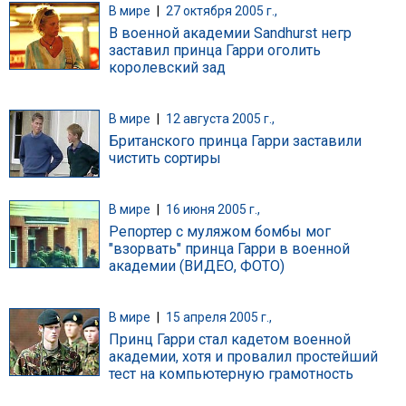
В мире
|
27 октября 2005 г.,
В военной академии Sandhurst негр
заставил принца Гарри оголить
королевский зад
В мире
|
12 августа 2005 г.,
Британского принца Гарри заставили
чистить сортиры
В мире
|
16 июня 2005 г.,
Репортер с муляжом бомбы мог
"взорвать" принца Гарри в военной
академии (ВИДЕО, ФОТО)
В мире
|
15 апреля 2005 г.,
Принц Гарри стал кадетом военной
академии, хотя и провалил простейший
тест на компьютерную грамотность