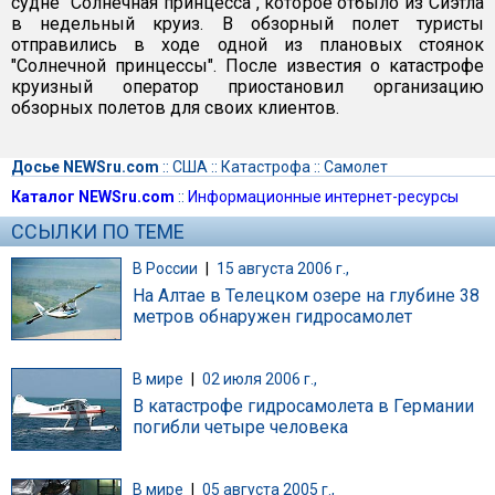
судне "Солнечная принцесса", которое отбыло из Сиэтла
в недельный круиз. В обзорный полет туристы
отправились в ходе одной из плановых стоянок
"Солнечной принцессы". После известия о катастрофе
круизный оператор приостановил организацию
обзорных полетов для своих клиентов.
Досье NEWSru.com
::
США
::
Катастрофа
::
Самолет
Каталог NEWSru.com
::
Информационные интернет-ресурсы
ССЫЛКИ ПО ТЕМЕ
В России
|
15 августа 2006 г.,
На Алтае в Телецком озере на глубине 38
метров обнаружен гидросамолет
В мире
|
02 июля 2006 г.,
В катастрофе гидросамолета в Германии
погибли четыре человека
В мире
|
05 августа 2005 г.,