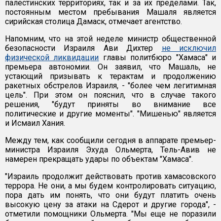
палестинских территориях, так и за их пределами. Так,
постоянным местом пребывания Машаля является
сирийская столица Дамаск, отмечает агентство.
Напомним, что на этой неделе министр общественной
безопасности Израиля Ави Дихтер
не исключил
физической ликвидации
главы политбюро "Хамаса" и
премьера автономии. Он заявил, что Машаль, не
устающий призывать к терактам и продолжению
ракетных обстрелов Израиля, - "более чем легитимная
цель". При этом он пояснил, что в случае такого
решения, "будут приняты во внимание все
политические и другие моменты". "Мишенью" является
и Исмаил Хания.
Между тем, как сообщили сегодня в аппарате премьер-
министра Израиля Эхуда Ольмерта, Тель-Авив не
намерен прекращать удары по объектам "Хамаса".
"Израиль продолжит действовать против хамасовского
террора. Не они, а мы будем контролировать ситуацию,
пора дать им понять, что они будут платить очень
высокую цену за атаки на Сдерот и другие города", -
отметили помощники Ольмерта. "Мы еще не поразили