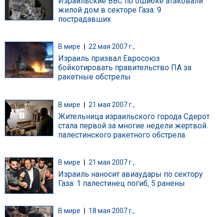
Израильские ВВС по ошибке атаковали
жилой дом в секторе Газа: 9
пострадавших
В мире
|
22 мая 2007 г.,
Израиль призвал Евросоюз
бойкотировать правительство ПА за
ракетные обстрелы
В мире
|
21 мая 2007 г.,
Жительница израильского города Сдерот
стала первой за многие недели жертвой
палестинского ракетного обстрела
В мире
|
21 мая 2007 г.,
Израиль наносит авиаудары по сектору
Газа: 1 палестинец погиб, 5 ранены
В мире
|
18 мая 2007 г.,