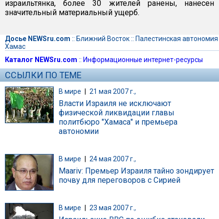
израильтянка, более 30 жителей ранены, нанесен
значительный материальный ущерб.
Досье NEWSru.com
::
Ближний Восток
::
Палестинская автономия
Хамас
Каталог NEWSru.com
::
Информационные интернет-ресурсы
ССЫЛКИ ПО ТЕМЕ
В мире
|
21 мая 2007 г.,
Власти Израиля не исключают
физической ликвидации главы
политбюро "Хамаса" и премьера
автономии
В мире
|
24 мая 2007 г.,
Maariv: Премьер Израиля тайно зондирует
почву для переговоров с Сирией
В мире
|
23 мая 2007 г.,