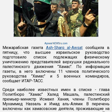
Архив NEWSru.com
Межарабская газета
Ash-Sharq al-Awsat
сообщила в
пятницу, что высшее израильское руководство
подготовило список подлежащих физическому
уничтожению представителей верхушки радикального
палестинского движения "Хамас". По информации
газеты, в него включены 11 членов политического
руководства "Хамас" и 5 военных командиров,
сообщает ИТАР-ТАСС.
Среди наиболее известных имен в списке - глава
Политбюро "Хамас" Халед Машаль, палестинский
премьер-министр Исмаил Хания, члены Политбюро
Мухаммед Наззаль и Имад аль-Алями. В перечень
включены как хамасовские деятели, проживающие на