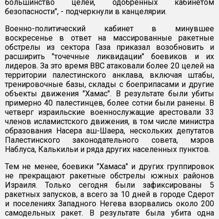
большинство целей, одобренных кабинетом
безопасности", - подчеркнули в канцелярии.
Военно-политический кабинет в минувшее
воскресенье в ответ на массированные ракетные
обстрелы из сектора Газа приказал возобновить и
расширить "точечные ликвидации" боевиков и их
лидеров. За это время ВВС атаковали более 20 целей на
территории палестинского анклава, включая штабы,
тренировочные базы, склады с боеприпасами и другие
объекты движения "Хамас". В результате были убиты
примерно 40 палестинцев, более сотни были ранены. В
четверг израильские военнослужащие арестовали 33
членов исламистского движения, в том числе министра
образования Насера аш-Шаера, нескольких депутатов
Палестинского законодательного совета, мэров
Наблуса, Калькильи и ряда других населенных пунктов.
Тем не менее, боевики "Хамаса" и других группировок
не прекращают ракетные обстрелы южных районов
Израиля. Только сегодня были зафиксированы 5
ракетных запусков, а всего за 10 дней в городе Сдерот
и поселениях Западного Негева взорвались около 200
самодельных ракет. В результате была убита одна