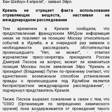
Хан-Шейхун 4 апреля", - заявил Эйро.
Кремль не отрицает факта использования
отравляющих веществ, настаивая на
международном расследовании
Тем временем в Кремле сообщили, что
предоставленная французским МИДом информация
никак не повлияет на позицию Москву относительно
событий в Идлибе, и в очередной раз заявили о
необходимости расследовать обстоятельства
произошедшего. "Нет, не может", - ответил
журналистам пресс-секретарь президента России
Дмитрий Песков на вопрос, может ли измениться
позиция Москвы после заявления Эйро. "Кремль и
президент (Владимир) Путин по-прежнему считают, что
единственно возможным способом установления
правды о произошедшем под Идлибом является
беспристрастное международное расследование", -
подчеркнул представитель Кремля.
Также Песков выразил сожаление в связи с тем, что
"ОЗХО (Организация по запрещению химического
оружия) пока воздерживается от проведения такого