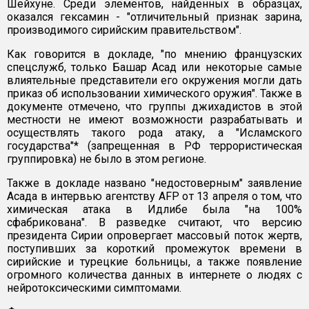
Шейхуне. Среди элементов, найденных в образцах,
оказался гексамин - "отличительный признак зарина,
производимого сирийским правительством".
Как говорится в докладе, "по мнению французских
спецслужб, только Башар Асад или некоторые самые
влиятельные представители его окружения могли дать
приказ об использовании химического оружия". Также в
документе отмечено, что группы джихадистов в этой
местности не имеют возможности разрабатывать и
осуществлять такого рода атаку, а "Исламского
государства"* (запрещенная в РФ террористическая
группировка) не было в этом регионе.
Также в докладе названо "недостоверным" заявление
Асада в интервью агентству AFP от 13 апреля о том, что
химическая атака в Идлибе была "на 100%
сфабрикована". В разведке считают, что версию
президента Сирии опровергает массовый поток жертв,
поступивших за короткий промежуток времени в
сирийские и турецкие больницы, а также появление
огромного количества данных в интернете о людях с
нейротоксическими симптомами.