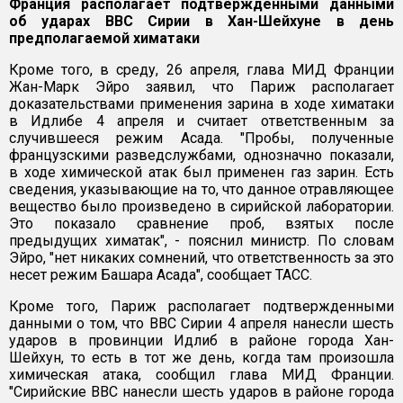
Франция располагает подтвержденными данными
об ударах ВВС Сирии в Хан-Шейхуне в день
предполагаемой химатаки
Кроме того, в среду, 26 апреля, глава МИД Франции
Жан-Марк Эйро заявил, что Париж располагает
доказательствами применения зарина в ходе химатаки
в Идлибе 4 апреля и считает ответственным за
случившееся режим Асада. "Пробы, полученные
французскими разведслужбами, однозначно показали,
в ходе химической атак был применен газ зарин. Есть
сведения, указывающие на то, что данное отравляющее
вещество было произведено в сирийской лаборатории.
Это показало сравнение проб, взятых после
предыдущих химатак", - пояснил министр. По словам
Эйро, "нет никаких сомнений, что ответственность за это
несет режим Башара Асада", сообщает ТАСС.
Кроме того, Париж располагает подтвержденными
данными о том, что ВВС Сирии 4 апреля нанесли шесть
ударов в провинции Идлиб в районе города Хан-
Шейхун, то есть в тот же день, когда там произошла
химическая атака, сообщил глава МИД Франции.
"Сирийские ВВС нанесли шесть ударов в районе города