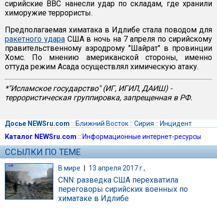
сирийские ВВС нанесли удар по складам, где хранили
химоружие террористы.
Предполагаемая химатака в Идлибе стала поводом для
ракетного удара
США в ночь на 7 апреля по сирийскому
правительственному аэродрому "Шайрат" в провинции
Хомс. По мнению американской стороны, именно
оттуда режим Асада осуществлял химическую атаку.
*"Исламское государство" (ИГ, ИГИЛ, ДАИШ) -
террористическая группировка, запрещенная в РФ.
Досье NEWSru.com
::
Ближний Восток
::
Сирия
::
Инцидент
Каталог NEWSru.com
::
Информационные интернет-ресурсы
ССЫЛКИ ПО ТЕМЕ
В мире
|
13 апреля 2017 г.,
CNN: разведка США перехватила
переговоры сирийских военных по
химатаке в Идлибе