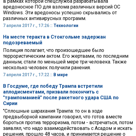
в рамках которой спецслужба разрабатывала
вредоносное ПО для взлома различных версий OC
Windows. Эти вредоносы успешно скрывались от
различных антивирусных программ.
7 апреля 2017 г., 17:26 ::
Технологии
На месте теракта в Стокгольме задержан
подозреваемый
Полиция полагает, что произошедшее было
террористическим актом. Его жертвами, по последним
данным, стали по меньшей мере три человека. Также
несколько человек получили ранения.
7 апреля 2017 г., 17:22 ::
В мире
В Госдуме, где победу Трампа встретили
аплодисментами, призвали покончить с
"трампоманией" после ракетного удара США по
Сирии
"Сплошные шарахания Трампа: то он в ходе
предвыборной кампании говорил, что готов вместе
бороться против терроризма, потом - встречаться, потом
заявлял, что надо взаимодействовать с Асадом и искать
решения, прошло 48 часов, и принимается решение о