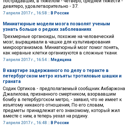
пострадавших, в тяжелом - четверо, средней тяжести -
девятеро, удовлетворительно - 37.
7 апреля 2017 г., 16:58 ::
В России
Миниатюрные модели мозга позволят ученым
узнать больше о редких заболеваниях
Трехмерные органоиды, похожие на человеческий
мозг, выращивали в чашке для культивирования
микроорганизмов. Миниатюрный мозг помог понять,
как нервные клетки организуются в сложные ткани.
7 апреля 2017 г., 16:54 ::
Медицина
В квартире задержанного по делу о теракте в
петербургском метро изъяты тротиловые шашки и
граната
Содик Ортиков - предполагаемый сообщник Акбаржона
Джалилова, признанного смертником, взорвавшим
бомбу в петербургском метро, - заявил, что не имеет к
изъятому никакого отношения, По его словам,
предметы принадлежат его знакомому, который жил
вместе с ним, а теперь уехал на родину.
7 апреля 2017 г., 16:48 ::
В России