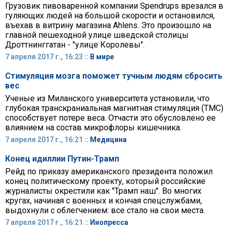
Грузовик пивоваренной компании Spendrups врезался в
гуляющих людей на большой скорости и остановился,
въехав в витрину магазина Ahlens. Это произошло на
главной пешеходной улице шведской столицы
Дроттнинггатан - "улице Королевы".
7 апреля 2017 г., 16:23 ::
В мире
Стимуляция мозга поможет тучным людям сбросить
вес
Ученые из Миланского университета установили, что
глубокая транскраниальная магнитная стимуляция (ТМС)
способствует потере веса. Отчасти это обусловлено ее
влиянием на состав микрофлоры кишечника.
7 апреля 2017 г., 16:21 ::
Медицина
Конец идиллии Путин-Трамп
Рейд по приказу американского президента положил
конец политическому проекту, который российские
журналисты окрестили как "Трамп наш". Во многих
кругах, начиная с военных и кончая спецслужбами,
выдохнули с облегчением: все стало на свои места.
7 апреля 2017 г., 16:21 ::
Инопресса