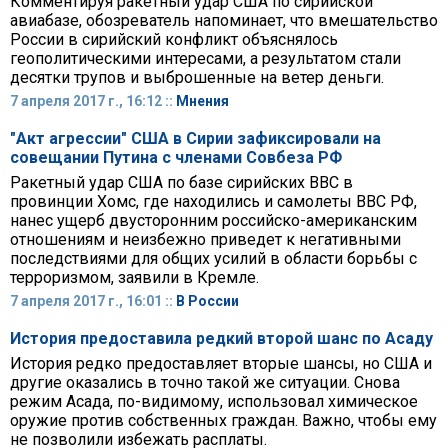
Комментируя ракетный удар США по сирийской
авиабазе, обозреватель напоминает, что вмешательство
России в сирийский конфликт объяснялось
геополитическими интересами, а результатом стали
десятки трупов и выброшенные на ветер деньги.
7 апреля 2017 г., 16:12 ::
Мнения
"Акт агрессии" США в Сирии зафиксировали на
совещании Путина с членами Совбеза РФ
Ракетный удар США по базе сирийских ВВС в
провинции Хомс, где находились и самолеты ВВС РФ,
нанес ущерб двусторонним российско-американским
отношениям и неизбежно приведет к негативными
последствиями для общих усилий в области борьбы с
терроризмом, заявили в Кремле.
7 апреля 2017 г., 16:01 ::
В России
История предоставила редкий второй шанс по Асаду
История редко предоставляет вторые шансы, но США и
другие оказались в точно такой же ситуации. Снова
режим Асада, по-видимому, использовал химическое
оружие против собственных граждан. Важно, чтобы ему
не позволили избежать расплаты.