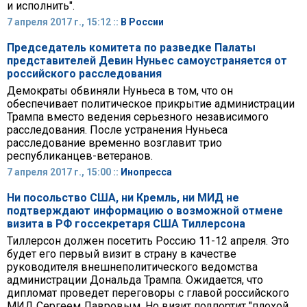
и исполнить".
7 апреля 2017 г., 15:12 ::
В России
Председатель комитета по разведке Палаты
представителей Девин Нуньес самоустраняется от
российского расследования
Демократы обвиняли Нуньеса в том, что он
обеспечивает политическое прикрытие администрации
Трампа вместо ведения серьезного независимого
расследования. После устранения Нуньеса
расследование временно возглавит трио
республиканцев-ветеранов.
7 апреля 2017 г., 15:00 ::
Инопресса
Ни посольство США, ни Кремль, ни МИД не
подтверждают информацию о возможной отмене
визита в РФ госсекретаря США Тиллерсона
Тиллерсон должен посетить Россию 11-12 апреля. Это
будет его первый визит в страну в качестве
руководителя внешнеполитического ведомства
администрации Дональда Трампа. Ожидается, что
дипломат проведет переговоры с главой российского
МИД Сергеем Лавровым. Но визит подпортит "плохой