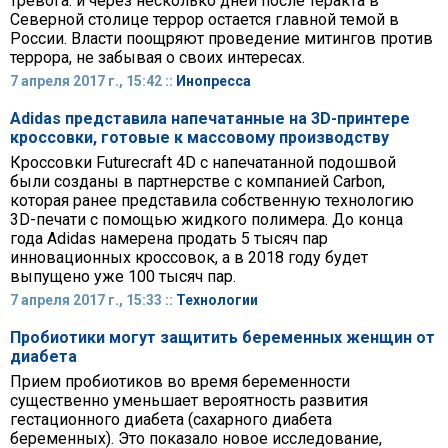
тревога: и через несколько дней после теракта в
Северной столице террор остается главной темой в
России. Власти поощряют проведение митингов против
террора, не забывая о своих интересах.
7 апреля 2017 г., 15:42 ::
Инопресса
Adidas представила напечатанные на 3D-принтере
кроссовки, готовые к массовому производству
Кроссовки Futurecraft 4D с напечатанной подошвой
были созданы в партнерстве с компанией Carbon,
которая ранее представила собственную технологию
3D-печати с помощью жидкого полимера. До конца
года Adidas намерена продать 5 тысяч пар
инновационных кроссовок, а в 2018 году будет
выпущено уже 100 тысяч пар.
7 апреля 2017 г., 15:33 ::
Технологии
Пробиотики могут защитить беременных женщин от
диабета
Прием пробиотиков во время беременности
существенно уменьшает вероятность развития
гестационного диабета (сахарного диабета
беременных). Это показало новое исследование,