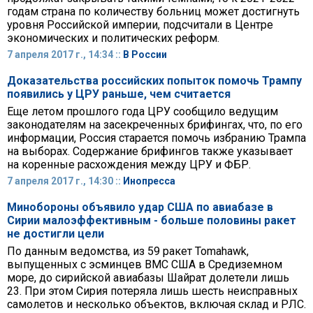
годам страна по количеству больниц может достигнуть
уровня Российской империи, подсчитали в Центре
экономических и политических реформ.
7 апреля 2017 г., 14:34 ::
В России
Доказательства российских попыток помочь Трампу
появились у ЦРУ раньше, чем считается
Еще летом прошлого года ЦРУ сообщило ведущим
законодателям на засекреченных брифингах, что, по его
информации, Россия старается помочь избранию Трампа
на выборах. Содержание брифингов также указывает
на коренные расхождения между ЦРУ и ФБР.
7 апреля 2017 г., 14:30 ::
Инопресса
Минобороны объявило удар США по авиабазе в
Сирии малоэффективным - больше половины ракет
не достигли цели
По данным ведомства, из 59 ракет Tomahawk,
выпущенных с эсминцев ВМС США в Средиземном
море, до сирийской авиабазы Шайрат долетели лишь
23. При этом Сирия потеряла лишь шесть неисправных
самолетов и несколько объектов, включая склад и РЛС.