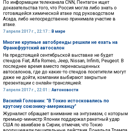
По информации телеканала CNN, Пентагон ищет
доказательства того, что Россия могла либо знать о
готовящейся химической атаке под руководством
Асада, либо непосредственно принимала участие в
атаке.
7 апреля 2017 г., 22:17 ::
В мире
Многие крупные автобренды решили не ехать на
Франкфуртский автосалон
На предстоящей сентябрьской выставке не будет
стендов Fiat, Alfa Romeo, Jeep, Nissan, Infiniti, Peugeot. В
последнее время вместо перенасыщенных
автосалонов, где до каких-то стендов посетители могут
даже не дойти, компании выбирают закрытые
презентации с онлайн-трансляцией.
7 апреля 2017 г., 22:01 ::
Автоновости
Василий Головнин: "В Токио истосковались по
крутому союзнику-американцу"
Журналист обращает внимание на энтузиазм, с которым
премьер-министр Японии поддержал ракетный удар
США по авиабазе в Сирии, отмечая, что Токио
воодушевили решительные действия Дональда Трампа