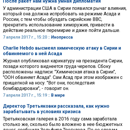
После ракет нам нужна умная дипломатия
У администрации США в Сирии появился рычаг влияния,
который она должна испробовать на режиме Асада и
России, с тем чтобы обуздать сирийские ВВС,
прекратить использование химоружия, привести в
действие реальное перемирие и даже пойти дальше.
7 апреля 2017 г., 15:20 ::
Инопресса
Charlie Hebdo высмеял химическую атаку в Сирии и
обвиняемого в ней Асада
Журнал опубликовал карикатуру на президента Сирии,
позади которого виднеется груда черепов. Сбоку
расположены надписи: "Химическая атака в Сирии",
"ООН обвиняет Асада". Сам Асад при этом изображен с
прищепкой на носу. "Вот они, последствия
бомбардировки", - говорит он.
7 апреля 2017 г., 15:19 ::
В мире
Директор Третьяковки рассказала, как нужно
зарабатывать в условиях кризиса
Третьяковская галерея в 2016 году сама заработала
столько же, сколько было вложено в нее бюджетных
денег, сообщила Зельфира Трегулова. По ее словам,