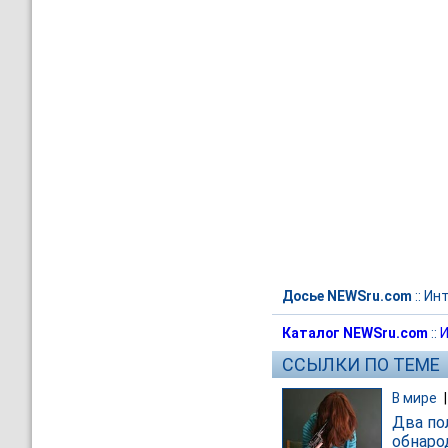
Досье NEWSru.com
::
Инт
Каталог NEWSru.com
::
И
ССЫЛКИ ПО ТЕМЕ
В мире
Два по
обнаро