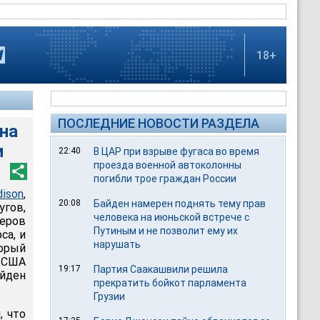
18+
ПОСЛЕДНИЕ НОВОСТИ РАЗДЕЛА
на
и
22:40
В ЦАР при взрыве фугаса во время
проезда военной автоколонны
погибли трое граждан России
dison
,
20:08
Байден намерен поднять тему прав
угов,
человека на июньской встрече с
керов
Путиным и не позволит ему их
са, и
нарушать
орый
 США
19:17
Партия Саакашвили решила
айден
прекратить бойкот парламента
Грузии
, что