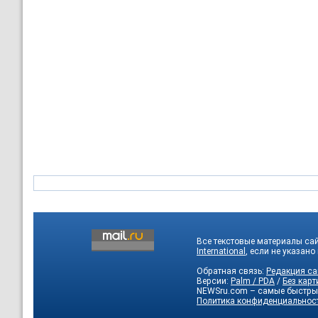
Все текстовые материалы са
International
, если не указано
Обратная связь:
Редакция са
Версии:
Palm / PDA
/
Без карт
NEWSru.com – самые быстры
Политика конфиденциальнос