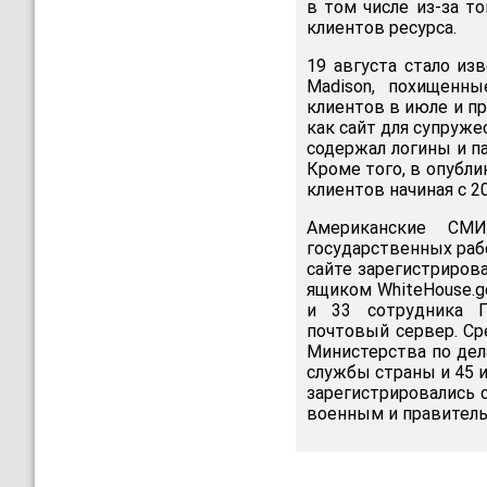
в том числе из-за т
клиентов ресурса.
19 августа стало из
Madison, похищенн
клиентов в июле и пр
как сайт для супруже
содержал логины и па
Кроме того, в опубл
клиентов начиная с 20
Американские СМ
государственных рабо
сайте зарегистриров
ящиком WhiteHouse.g
и 33 сотрудника Г
почтовый сервер. Ср
Министерства по дел
службы страны и 45 и
зарегистрировались
военным и правител