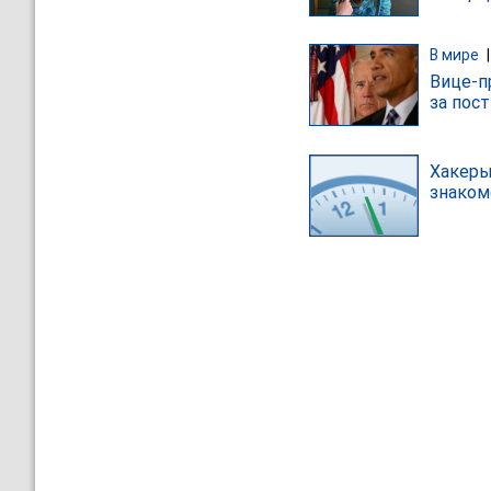
В мире
Вице-п
за пост
Хакеры
знаком