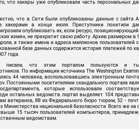
ого, что хакеры уже опубликовали часть персональных д
вестно, что в Сети были опубликованы данные с сайта A
ые хакерами в конце июля. Преступники похитили да
игрозили опубликовать их, если ресурс, позиционирующий
ских измен, не прекратит свою работу. Архив размером в 9
роли, а также имена и адреса миллионов пользователей с
икованной базе данных содержится история платежей по к
07 года.
И писали, что этим порталом пользуются и ты
тников. По информации источника The Washington Examine
ались 44 человека, воспользовавшись электронным поч
ov. Постоянными посетителями скандального портала явл
осдепартамента, которые использовали соответству
еди остальных ведомств портал выделяет 104 представ
ам ветеранов, 88 из Федерального бюро тюрем, 52 - поч
з Министерства национальной безопасности. Всего же на 
 свыше 15 тысяч пользователей компьютеров, принадле
ьственным ведомствам.