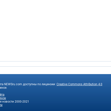
йта NEWSru.com доступны по лицензии:
Creative Commons Attribution 4.0
 иное.
йта
инок
е новости
2000-2021
ти