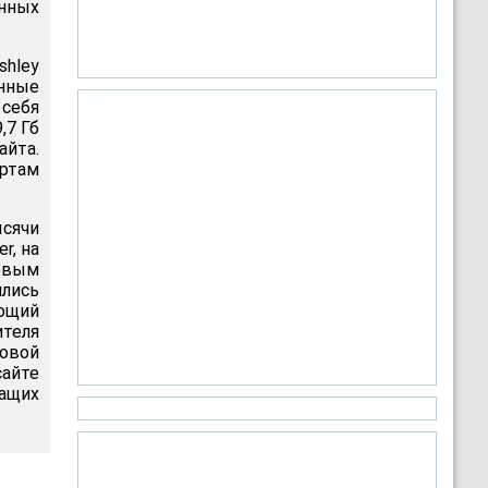
анных
shley
нные
 себя
,7 Гб
айта.
артам
сячи
r, на
товым
ялись
ющий
ителя
товой
сайте
жащих