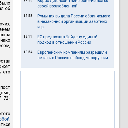
17:35
Борис Джонсон тайно обвенчался со
 было
своей возлюбленной
ал об
15:58
Румыния выдала России обвиняемого
в незаконной организации азартных
очих,
игр
енем
 сына
12:11
ЕС предложил Байдену единый
нако
подход в отношении России
есом,
18:54
Европейским компаниям разрешили
летать в Россию в обход Белоруссии
естал
может
ь его
 пост
оме,
" 72-
этого
обой
.
иться