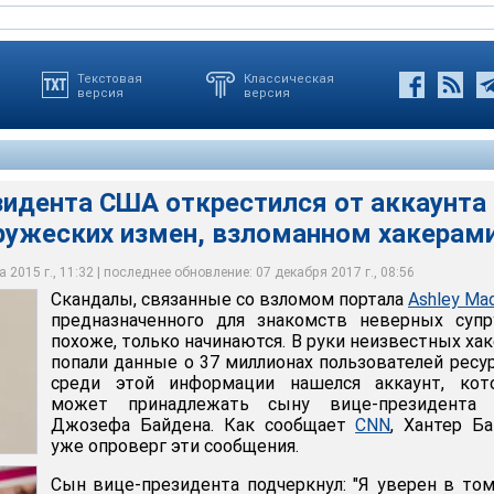
Текстовая
Классическая
версия
версия
зидента США открестился от аккаунта 
пружеских измен, взломанном хакерам
ркнул: "Я уверен в том, что аккаунт, о котором идет речь, не
е со взломом портала Ashley Madison, предназначенного для
 Джо Байден может вступить в борьбу за пост президента от
подстроено кем-то без моего ведома, и сам я узнал об этом
 супругов, похоже, только начинаются. В руки неизвестных
ртии. Во время встречи в Белом доме, прошедшей 24 августа,
ные о 37 миллионах пользователей ресурса
 США Барак Обама "благословил" 72-летнего Байдена
 2015 г., 11:32 | последнее обновление: 07 декабря 2017 г., 08:56
Скандалы, связанные со взломом портала
Ashley Ma
предназначенного для знакомств неверных супр
похоже, только начинаются. В руки неизвестных ха
попали данные о 37 миллионах пользователей ресур
среди этой информации нашелся аккаунт, кот
может принадлежать сыну вице-президента
Джозефа Байдена. Как сообщает
CNN
, Хантер Б
уже опроверг эти сообщения.
Сын вице-президента подчеркнул: "Я уверен в том