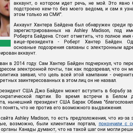
аккаунт, о котором идет речь, не мой. Это явно
подстроено кем-то без моего ведома, и сам я узн
этом только из СМИ".
Аккаунт Хантера Байдена был обнаружен среди пр
зарегистрированных на Ashley Madison, под им
Роберта Байдена. Стоит отметить, что полное имя
вице-президента - Роберт Хантер Байден. Од
основные подозрения связаны с электронным адр
ирован аккаунт.
ван в 2014 году. Сам Хантер Байден подчеркнул, что пер
дресом электронной почты, так как подозревал, что он 
олитика заявил, что цель всей этой кампании - очернит
ретных заинтересованных в этом лиц он не назвал.
президент США Джо Байден может вступить в борьбу за
ократической партии. Во время встречи в Белом д
та, нынешний президент США Барак Обама "благословил
л понять, что не против его возможного выдвижения.
сайта Ashley Madison, то есть предположения, что из-за 
рые, возможно, были клиентами портала,
покончили с с
органы Канады думают, что на такой шаг они могли реш