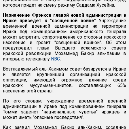
которая придет на смену режиму Саддама Хусейна.
Назначение Фрэнкса главой новой администрации в
Ираке приведет к "священной войне"
Учреждение
временной военной администрации на территории
Ирака под командованием американского генерала
может встретить сопротивление со стороны иракского
население и грозит "священной войной". Об этом
предупредил глава Высшего исламского совета
иракской революции Мохаммед Бакир аль-Хаким в
интервью телеканалу
NBC
.
Возглавляемый аль-Хакимом совет базируется в Иране
и является крупнейшей организацией иракской
оппозиции, имеющей огромное влияние среди
иракских мусульман-шиитов, составляющих 65%
населения этой страны.
По его словам, учреждение временной военной
администрации в Ираке под командованием генерала
Томми заденет "национальные чувства" иракцев и
может иметь "опасные последствия".
Как заявил Мохаммед Бакир аль-Хаким, соседние