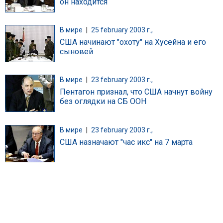
он находится
В мире
|
25 february 2003 г.,
США начинают "охоту" на Хусейна и его
сыновей
В мире
|
23 february 2003 г.,
Пентагон признал, что США начнут войну
без оглядки на СБ ООН
В мире
|
23 february 2003 г.,
США назначают "час икс" на 7 марта