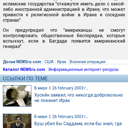
исламские государства "откажутся иметь дело с какой-
либо иностранной администрацией в Ираке, что может
привести к религиозной войне в Ираке и соседних
странах".
Он предупредил что "американцы не смогут
контролировать общественные беспорядки, которые
вспыхнут, если в Багдаде появится американский
генерал".
Досье NEWSru.com
::
США
::
Ирак
::
Военная операция
Каталог NEWSru.com
::
Информационные интернет-ресурсы
ССЫЛКИ ПО ТЕМЕ
В мире
|
26 february 2003 г.,
Хусейн заявил, что никогда добровольно
не покинет Ирак
В мире
|
26 february 2003 г.,
Буш убил бы Саддама, если бы знал, где