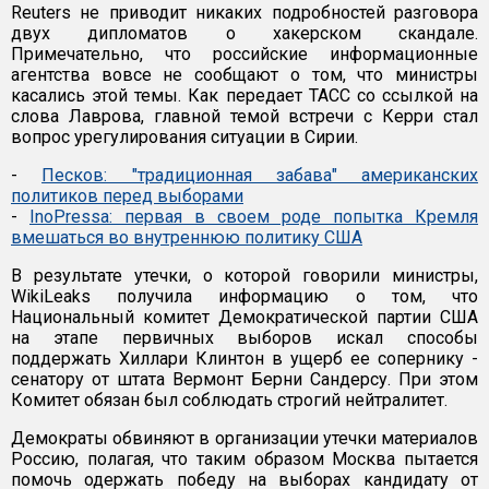
Reuters не приводит никаких подробностей разговора
двух дипломатов о хакерском скандале.
Примечательно, что российские информационные
агентства вовсе не сообщают о том, что министры
касались этой темы. Как передает ТАСС со ссылкой на
слова Лаврова, главной темой встречи с Керри стал
вопрос урегулирования ситуации в Сирии.
-
Песков: "традиционная забава" американских
политиков перед выборами
-
InoPressa: первая в своем роде попытка Кремля
вмешаться во внутреннюю политику США
В результате утечки, о которой говорили министры,
WikiLeaks получила информацию о том, что
Национальный комитет Демократической партии США
на этапе первичных выборов искал способы
поддержать Хиллари Клинтон в ущерб ее сопернику -
сенатору от штата Вермонт Берни Сандерсу. При этом
Комитет обязан был соблюдать строгий нейтралитет.
Демократы обвиняют в организации утечки материалов
Россию, полагая, что таким образом Москва пытается
помочь одержать победу на выборах кандидату от