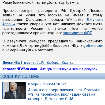
Республиканской партии Дональду Трампу.
Пресс-секретарь президента РФ Дмитрий Песков
заявил 14 июня, что Москва не имеет к этому
отношения. Основатель портала WikiLeaks
Джулиан
Ассанж
также уверен, что нет никаких доказательств
причастности России к утечке. Тем не менее
расследованием произошедшего
занимается ФБР
.
В результате скандала председатель Национального
комитета Демпартии Дебби Вассерман-Шульц
объявила
о намерении уйти в отставку.
Досье NEWSru.com
::
США
::
Выборы
::
Скандал
Каталог NEWSru.com
::
Информационные интернет-ресурсы
ССЫЛКИ ПО ТЕМЕ
В мире
|
26 июля 2016 г.,
Ассанж опроверг причастность России к
утечке переписки, пролившей свет на
сговор в Демпартии США