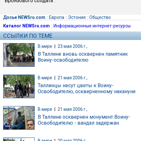
"Бронзового солдата".
Досье NEWSru.com
::
Европа
::
Эстония
::
Общество
Каталог NEWSru.com
::
Информационные интернет-ресурсы
ССЫЛКИ ПО ТЕМЕ
В мире
|
23 мая 2006 г.,
В Таллине вновь осквернен памятник
Воину-освободителю
В мире
|
21 мая 2006 г.,
Таллинцы несут цветы к Воину-
Освободителю, оскверненному накануне
В мире
|
21 мая 2006 г.,
В Таллине осквернен монумент Воину-
Освободителю - вандал задержан
В мире
|
20 мая 2006 г.,