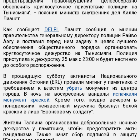
предотвращения правонарушений целесообразно
обеспечить круглосуточное присутствие полиции на
Тынисмяги", - пояснил министр внутренних дел Калле
Лаанет.
Как сообщает
DELFI
, Лаанет сообщил о мнении
правительства генеральному директору полиции Райво
Аэгу и поставил перед ним задачу в целях лучшего
обеспечения общественного порядка организовать
круглосуточное дежурство на Тынисмяги. Полиция
приступила к дежурству 25 мая с 23:00 и будет нести его
до особого распоряжения.
В прошедшую субботу активисты Национального
движения Эстонии (ERL) провели митинг у памятника с
требованием к властям
убрать
монумент из центра
города. В ночь на воскресенье вандалы
испачкали
монумент краской
. Кроме того, поздно вечером в
понедельник неизвестный мужчина брызнул белой
краской в лицо "Бронзовому солдату".
Жители Таллина организовали добровольные ночные
дежурства у памятника, чтобы предотвратить акты
вандализма. Также начат сбор подписей в защиту