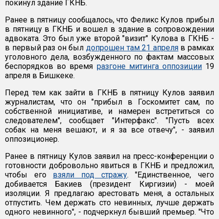
покинул здание ГКНБ.
Ранее в пятницу сообщалось, что Феликс Кулов прибыл
в пятницу в ГКНБ и вошел в здание в сопровождении
адвоката. Это был уже второй "визит" Кулова в ГКНБ -
в первый раз он был
допрошен там 21 апреля
в рамках
уголовного дела, возбужденного по фактам массовых
беспорядков во время
разгоне митинга оппозиции
19
апреля в Бишкеке.
Перед тем как зайти в ГКНБ в пятницу Кулов заявил
журналистам, что он "прибыл в Госкомитет сам, по
собственной инициативе, и намерен встретиться со
следователем", сообщает "Интерфакс". "Пусть всех
собак на меня вешают, и я за все отвечу", - заявил
оппозиционер.
Ранее в пятницу Кулов заявил на пресс-конференции о
готовности добровольно явиться в ГКНБ и предложил,
чтобы его
взяли под стражу
. "Единственное, чего
добивается Бакиев (президент Киргизии) - моей
изоляции. Я предлагаю арестовать меня, а остальных
отпустить. Чем держать сто невинных, лучше держать
одного невинного", - подчеркнул бывший премьер. "Что