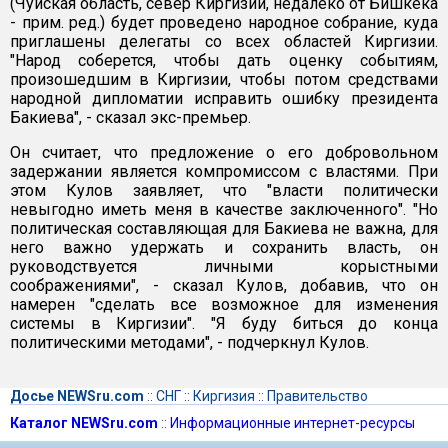
(Чуйская область, север Киргизии, недалеко от Бишкека
- прим. ред.) будет проведено народное собрание, куда
приглашены делегаты со всех областей Киргизии.
"Народ соберется, чтобы дать оценку событиям,
произошедшим в Киргизии, чтобы потом средствами
народной дипломатии исправить ошибку президента
Бакиева", - сказал экс-премьер.
Он считает, что предложение о его добровольном
задержании является компромиссом с властями. При
этом Кулов заявляет, что "власти политически
невыгодно иметь меня в качестве заключенного". "Но
политическая составляющая для Бакиева не важна, для
него важно удержать и сохранить власть, он
руководствуется личными корыстными
соображениями", - сказал Кулов, добавив, что он
намерен "сделать все возможное для изменения
системы в Киргизии". "Я буду биться до конца
политическими методами", - подчеркнул Кулов.
Досье NEWSru.com
::
СНГ
::
Киргизия
::
Правительство
Каталог NEWSru.com
::
Информационные интернет-ресурсы