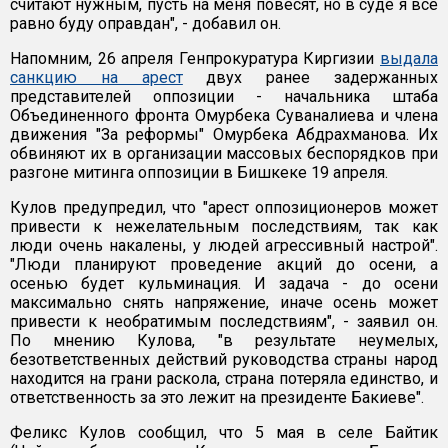
считают нужным, пусть на меня повесят, но в суде я все
равно буду оправдан", - добавил он.
Напомним, 26 апреля Генпрокуратура Киргизии
выдала
санкцию на арест
двух ранее задержанных
представителей оппозиции - начальника штаба
Объединенного фронта Омурбека Суваналиева и члена
движения "За реформы" Омурбека Абдрахманова. Их
обвиняют их в организации массовых беспорядков при
разгоне митинга оппозиции в Бишкеке 19 апреля.
Кулов предупредил, что "арест оппозиционеров может
привести к нежелательным последствиям, так как
люди очень накалены, у людей агрессивный настрой".
"Люди планируют проведение акций до осени, а
осенью будет кульминация. И задача - до осени
максимально снять напряжение, иначе осень может
привести к необратимым последствиям", - заявил он.
По мнению Кулова, "в результате неумелых,
безответственных действий руководства страны народ
находится на грани раскола, страна потеряла единство, и
ответственность за это лежит на президенте Бакиеве".
Феликс Кулов сообщил, что 5 мая в селе Байтик