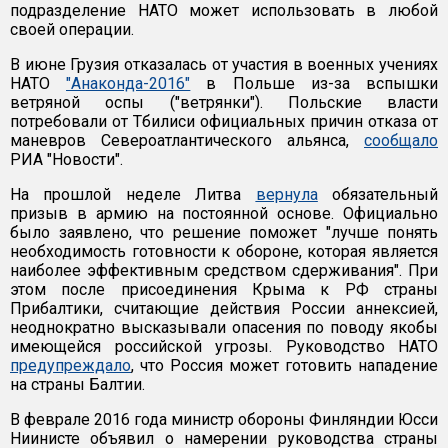
подразделение НАТО может использовать в любой
своей операции.
В июне Грузия отказалась от участия в военных учениях
НАТО
"Анаконда-2016"
в Польше из-за вспышки
ветряной оспы ("ветрянки"). Польские власти
потребовали от Тбилиси официальных причин отказа от
маневров Североатлантического альянса,
сообщало
РИА "Новости".
На прошлой неделе Литва
вернула
обязательный
призыв в армию на постоянной основе. Официально
было заявлено, что решение поможет "лучше понять
необходимость готовности к обороне, которая является
наиболее эффективным средством сдерживания". При
этом после присоединения Крыма к РФ страны
Прибалтики, считающие действия России аннексией,
неоднократно высказывали опасения по поводу якобы
имеющейся российской угрозы. Руководство НАТО
предупреждало
, что Россия может готовить нападение
на страны Балтии.
В феврале 2016 года министр обороны Финляндии Юсси
Ниинисте объявил о намерении руководства страны