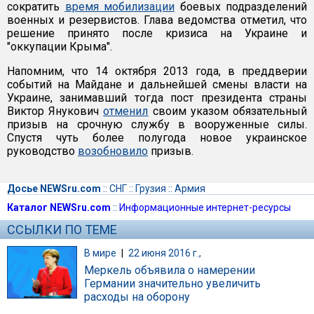
сократить
время мобилизации
боевых подразделений
военных и резервистов. Глава ведомства отметил, что
решение принято после кризиса на Украине и
"оккупации Крыма".
Напомним, что 14 октября 2013 года, в преддверии
событий на Майдане и дальнейшей смены власти на
Украине, занимавший тогда пост президента страны
Виктор Янукович
отменил
своим указом обязательный
призыв на срочную службу в вооруженные силы.
Спустя чуть более полугода новое украинское
руководство
возобновило
призыв.
Досье NEWSru.com
::
СНГ
::
Грузия
::
Армия
Каталог NEWSru.com
::
Информационные интернет-ресурсы
ССЫЛКИ ПО ТЕМЕ
В мире
|
22 июня 2016 г.,
Меркель объявила о намерении
Германии значительно увеличить
расходы на оборону