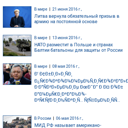
В мире
|
21 июня 2016 г.,
Литва вернула обязательный призыв в
армию на постоянной основе
В мире
|
13 июня 2016 г.,
НАТО разместит в Польше и странах
Балтии батальоны для защиты от России
В мире
|
08 мая 2016 г.,
Ð’ Ð¢Ð±Ð¸Ð»Ð¸ÑÐ¸
Ð¿Ñ€Ð¾ÐºÐ¾Ð¼Ð¼ÐµÐ½Ñ‚Ð¸Ñ€Ð¾Ð²Ð°Ð»Ð
Ð·Ð°ÑÐ²Ð»ÐµÐ½Ð¸Ðµ ÐœÐ˜Ð” Ð Ð¤ Ð¾Ð±
Ð°Ð¼ÐµÑ€Ð¸ÐºÐ°Ð½Ð¾-
Ð³Ñ€ÑƒÐ·Ð¸Ð½ÑÐºÐ¸Ñ… ÑƒÑ‡ÐµÐ½Ð¸ÑÑ…
В России
|
06 мая 2016 г.,
МИД РФ называет американо-