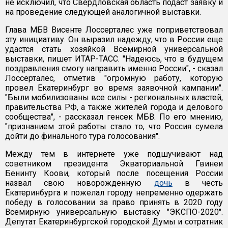
не исключил, что Свердловская область подаст заявку и
на проведение следующей аналогичной выставки.
Глава МБВ Висенте Лоссерталес уже поприветствовал
эту инициативу. Он выразил надежду, что в России еще
удастся стать хозяйкой Всемирной универсальной
выставки, пишет ИТАР-ТАСС. "Надеюсь, что в будущем
поздравления смогу направить именно России", - сказал
Лоссерталес, отметив "огромную работу, которую
провел Екатеринбург во время заявочной кампании".
"Были мобилизованы все силы - региональных властей,
правительства РФ, а также жителей города и делового
сообщества", - рассказал генсек МБВ. По его мнению,
"признанием этой работы стало то, что Россия сумела
дойти до финального тура голосования".
Между тем в интернете уже подшучивают над
советником президента Экваториальной Гвинеи
Бенинту Коови, который после посещения России
назвал свою новорожденную
дочь
в честь
Екатеринбурга и пожелал городу непременно одержать
победу в голосовании за право принять в 2020 году
Всемирную универсальную выставку "ЭКСПО-2020".
Депутат Екатеринбургской городской Думы и сотратник