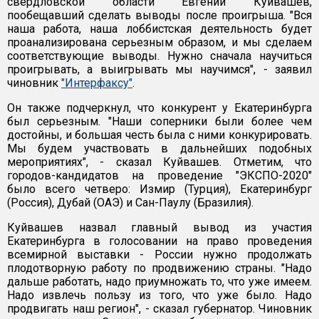
свердловской области Евгений Куйвашев,
пообещавший сделать выводы после проигрыша. "Вся
наша работа, наша лоббистская деятельность будет
проанализирована серьезным образом, и мы сделаем
соответствующие выводы. Нужно сначала научиться
проигрывать, а выигрывать мы научимся", - заявил
чиновник
"Интерфаксу"
.
Он также подчеркнул, что конкурент у Екатеринбурга
был серьезным. "Наши соперники были более чем
достойны, и большая честь была с ними конкурировать.
Мы будем участвовать в дальнейших подобных
мероприятиях", - сказал Куйвашев. Отметим, что
городов-кандидатов на проведение "ЭКСПО-2020"
было всего четверо: Измир (Турция), Екатеринбург
(Россия), Дубай (ОАЭ) и Сан-Паулу (Бразилия).
Куйвашев назвал главный вывод из участия
Екатеринбурга в голосовании на право проведения
всемирной выставки - России нужно продолжать
плодотворную работу по продвижению страны. "Надо
дальше работать, надо приумножать то, что уже имеем.
Надо извлечь пользу из того, что уже было. Надо
продвигать наш регион", - сказал губернатор. Чиновник