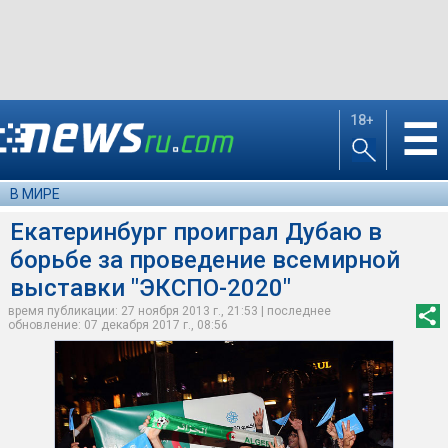
18+
☰
В МИРЕ
Екатеринбург проиграл Дубаю в
борьбе за проведение всемирной
выставки "ЭКСПО-2020"
время публикации: 27 ноября 2013 г., 21:53 | последнее
обновление: 07 декабря 2017 г., 08:56