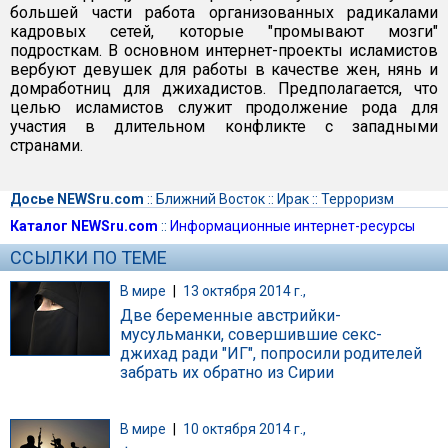
большей части работа организованных радикалами
кадровых сетей, которые "промывают мозги"
подросткам. В основном интернет-проекты исламистов
вербуют девушек для работы в качестве жен, нянь и
домработниц для джихадистов. Предполагается, что
целью исламистов служит продолжение рода для
участия в длительном конфликте с западными
странами.
Досье NEWSru.com
::
Ближний Восток
::
Ирак
::
Терроризм
Каталог NEWSru.com
::
Информационные интернет-ресурсы
ССЫЛКИ ПО ТЕМЕ
В мире
|
13 октября 2014 г.,
Две беременные австрийки-
мусульманки, совершившие секс-
джихад ради "ИГ", попросили родителей
забрать их обратно из Сирии
В мире
|
10 октября 2014 г.,