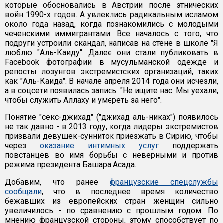
которые обосновались в Австрии после этнических
войн 1990-х годов. А увлеклись радикальным исламом
около года назад, когда познакомились с молодыми
чеченскими иммигрантами. Все началось с того, что
подруги устроили скандал, написав на стене в школе "Я
люблю "Аль-Каиду". Далее они стали публиковать в
Facebook фотографии в мусульманской одежде и
репосты лозунгов экстремистских организаций, таких
как "Аль-Каида". В начале апреля 2014 года они исчезли,
а в соцсети появилась запись: "Не ищите нас. Мы уехали,
чтобы служить Аллаху и умереть за него".
Понятие "секс-джихад" ("джихад аль-никах") появилось
не так давно - в 2013 году, когда лидеры экстремистов
призвали девушек-сунниток приезжать в Сирию, чтобы
через
оказание интимных услуг
поддержать
повстанцев во имя борьбы с неверными и против
режима президента Башара Асада.
Добавим, что ранее
французские спецслужбы
сообщали
, что в последнее время количество
бежавших из европейских стран женщин сильно
увеличилось - по сравнению с прошлым годом. По
мнению французской стороны, этому способствует по