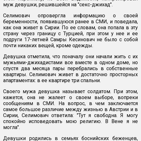
муж девушки, решившейся на "секс-джихад".
Селимович опровергла информацию о своей
беременности, появившуюся ранее в СМИ, и поведала,
как она живет в Сирии. По ее словам, она попала в эту
страну через границу с Турцией, при этом у нее и ее
подруги 17-летней Самры Кесинович не было с собой
почти никаких вещей, кроме одежды.
Девушка отметила, что поначалу они начали жить с их
мужьями-джихадистами все вместе в одном доме, но
спустя два месяца пары перебрались в собственные
квартиры. Селимович живет в достаточно просторных
апартаментах: в ее квартире три спальни.
Своего мужа девушка называет солдатом. При этом,
кажется, она не жалеет о своем выборе, вопреки
сообщениям в СМИ. На вопрос, в чем заключается
самое большое различие между жизнью в Австрии и в
Сирии, Селимович ответила: "Тут я свободна. Я могу
спокойно исповедовать мою религию. В Вене я не
могла".
Девушки родились в семьях боснийских беженцев,