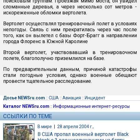
поисковым группам. Проезжая мимо моста, он увидел
сломанные деревья, а через несколько сот метров -
искореженные обломки вертолета.
Вертолет осуществлял тренировочный полет в условиях
непогоды. Связь с ним прекратилась через час после
того, как он вылетел с базы Форт-Брагг в направлении
города Флоренс в Южной Каролине
Второй вертолет, участвовавший в тренировочном
полете, благополучно приземлился на базе.
По предварительным данным, причиной катастрофы
стали погодные условия, однако военные обещают
провести тщательное расследование.
Досье NEWSru.com
::
США
::
Авиация
::
Инцидент
Каталог NEWSru.com
::
Информационные интернет-ресурсы
ССЫЛКИ ПО ТЕМЕ
В мире
|
28 апреля 2004 г.,
В США пропал военный вертолет Black