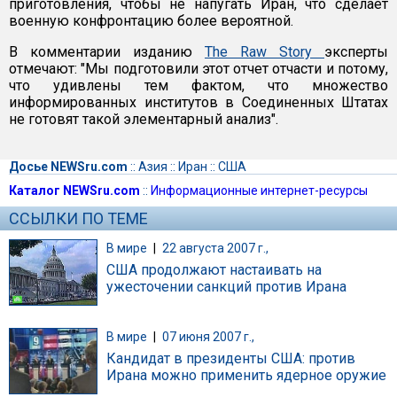
приготовления, чтобы не напугать Иран, что сделает
военную конфронтацию более вероятной.
В комментарии изданию
The Raw Story
эксперты
отмечают: "Мы подготовили этот отчет отчасти и потому,
что удивлены тем фактом, что множество
информированных институтов в Соединенных Штатах
не готовят такой элементарный анализ".
Досье NEWSru.com
::
Азия
::
Иран
::
США
Каталог NEWSru.com
::
Информационные интернет-ресурсы
ССЫЛКИ ПО ТЕМЕ
В мире
|
22 августа 2007 г.,
США продолжают настаивать на
ужесточении санкций против Ирана
В мире
|
07 июня 2007 г.,
Кандидат в президенты США: против
Ирана можно применить ядерное оружие