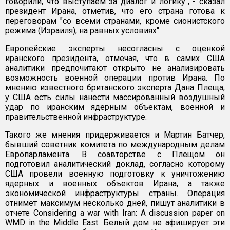
говорили, что выступаем за диалог и логику", - сказал
президент Ирана, отметив, что его страна готова к
переговорам "со всеми странами, кроме сионистского
режима (Израиля), на равных условиях".
Европейские эксперты несогласны с оценкой
иранского президента, отмечая, что в самих США
аналитики предпочитают открыто не анализировать
возможность военной операции против Ирана. По
мнению известного британского эксперта Дана Плеща,
у США есть силы нанести массированный воздушный
удар по иранским ядерным объектам, военной и
правительственной инфраструктуре.
Такого же мнения придерживается и Мартин Батчер,
бывший советник комитета по международным делам
Европарламента. В соавторстве с Плещом он
подготовил аналитический доклад, согласно которому
США провели военную подготовку к уничтожению
ядерных и военных объектов Ирана, а также
экономической инфраструктуры страны. Операция
отнимет максимум несколько дней, пишут аналитики в
отчете Considering a war with Iran: A discussion paper on
WMD in the Middle East. Белый дом не афиширует эти