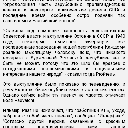
"определенная часть зарубежных пропагандистских
каналов и некоторые политические деятели США в
последнее время особенно остро подняли так
называемый Балтийский вопрос".
"Ставится под сомнение законность восстановления
Советской власти и вступление Эстонии в СССР в 1940
году, некоторые пытаются зачеркнуть все
послевоенные завоевания нашей республики. Каждому
реально мыслящему человеку ясно, что никакого
возврата к буржуазной Эстонской республике нет и
быть не может, потому что это шло бы вразрез с
сегодняшними экономическими и социальными
интересами нашего народа", - сказал тогда Рюйтель.
Это выступление было показано по телевидению, и
речь Рюйтеля была опубликована в эстонских газетах.
Однако сейчас найти эту пленку не удается, отмечает
Eesti Paevaleht.
Ильмар Рааг не исключает, что "работники КГБ, уходя,
забрали с собой часть пленок", сообщает "Интерфакс".
"Согласно другой версии, связанные с красным
прошлым телевизионщики сами унесли