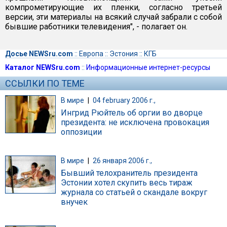
компрометирующие их пленки, согласно третьей
версии, эти материалы на всякий случай забрали с собой
бывшие работники телевидения", - полагает он.
Досье NEWSru.com
::
Европа
::
Эстония
::
КГБ
Каталог NEWSru.com
::
Информационные интернет-ресурсы
ССЫЛКИ ПО ТЕМЕ
В мире
|
04 february 2006 г.,
Ингрид Рюйтель об оргии во дворце
президента: не исключена провокация
оппозиции
В мире
|
26 января 2006 г.,
Бывший телохранитель президента
Эстонии хотел скупить весь тираж
журнала со статьей о скандале вокруг
внучек