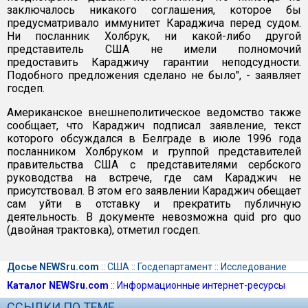
заключалось никакого соглашения, которое бы
предусматривало иммунитет Караджича перед судом.
Ни посланник Холбрук, ни какой-либо другой
представитель США не имели полномочий
предоставить Караджичу гарантии неподсудности.
Подобного предложения сделано не было", - заявляет
госдеп.
Американское внешнеполитическое ведомство также
сообщает, что Караджич подписал заявление, текст
которого обсуждался в Белграде в июле 1996 года
посланником Холбруком и группой представителей
правительства США с представителями сербского
руководства на встрече, где сам Караджич не
присутствовал. В этом его заявлении Караджич обещает
сам уйти в отставку и прекратить публичную
деятельность. В документе невозможна quid pro quo
(двойная трактовка), отметил госдеп.
Досье NEWSru.com
::
США
::
Госдепартамент
::
Исследование
Каталог NEWSru.com
::
Информационные интернет-ресурсы
ССЫЛКИ ПО ТЕМЕ