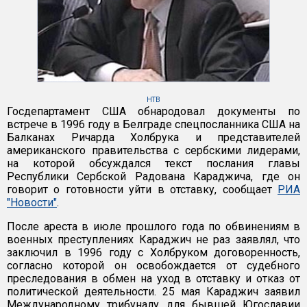
НТВ
Госдепартамент США обнародовал документы по
встрече в 1996 году в Белграде спецпосланника США на
Балканах Ричарда Холбрука и представителей
американского правительства с сербскими лидерами,
на которой обсуждался текст послания главы
Республики Сербской Радована Караджича, где он
говорит о готовности уйти в отставку, сообщает
РИА
"Новости"
.
После ареста в июле прошлого года по обвинениям в
военных преступлениях Караджич не раз заявлял, что
заключил в 1996 году с Холбруком договоренность,
согласно которой он освобождается от судебного
преследования в обмен на уход в отставку и отказ от
политической деятельности. 25 мая Караджич заявил
Международному трибуналу для бывшей Югославии