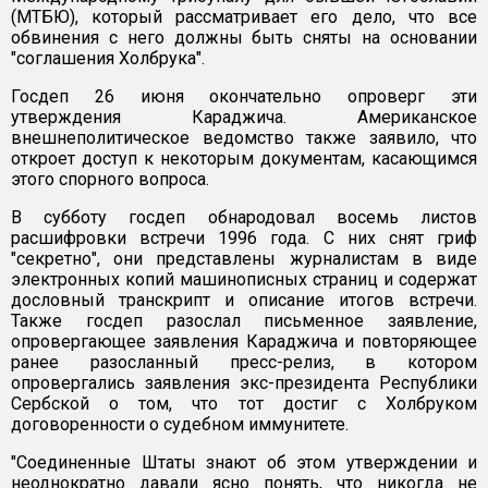
(МТБЮ), который рассматривает его дело, что все
обвинения с него должны быть сняты на основании
"соглашения Холбрука".
Госдеп 26 июня окончательно опроверг эти
утверждения Караджича. Американское
внешнеполитическое ведомство также заявило, что
откроет доступ к некоторым документам, касающимся
этого спорного вопроса.
В субботу госдеп обнародовал восемь листов
расшифровки встречи 1996 года. С них снят гриф
"секретно", они представлены журналистам в виде
электронных копий машинописных страниц и содержат
дословный транскрипт и описание итогов встречи.
Также госдеп разослал письменное заявление,
опровергающее заявления Караджича и повторяющее
ранее разосланный пресс-релиз, в котором
опровергались заявления экс-президента Республики
Сербской о том, что тот достиг с Холбруком
договоренности о судебном иммунитете.
"Соединенные Штаты знают об этом утверждении и
неоднократно давали ясно понять, что никогда не