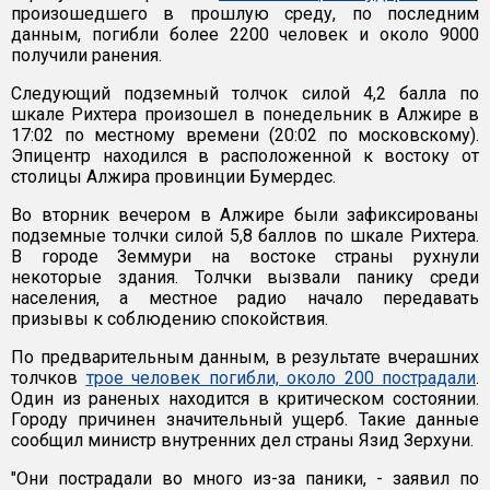
произошедшего в прошлую среду, по последним
данным, погибли более 2200 человек и около 9000
получили ранения.
Следующий подземный толчок силой 4,2 балла по
шкале Рихтера произошел в понедельник в Алжире в
17:02 по местному времени (20:02 по московскому).
Эпицентр находился в расположенной к востоку от
столицы Алжира провинции Бумердес.
Во вторник вечером в Алжире были зафиксированы
подземные толчки силой 5,8 баллов по шкале Рихтера.
В городе Земмури на востоке страны рухнули
некоторые здания. Толчки вызвали панику среди
населения, а местное радио начало передавать
призывы к соблюдению спокойствия.
По предварительным данным, в результате вчерашних
толчков
трое человек погибли, около 200 пострадали
.
Один из раненых находится в критическом состоянии.
Городу причинен значительный ущерб. Такие данные
сообщил министр внутренних дел страны Язид Зерхуни.
"Они пострадали во много из-за паники, - заявил по