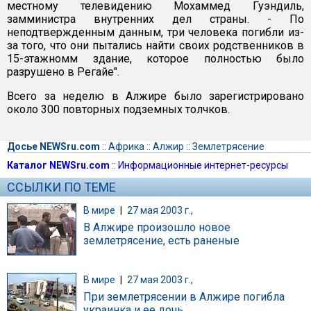
местному телевидению Мохаммед Гуэндиль,
замминистра внутренних дел страны. - По
неподтвержденным данным, три человека погибли из-
за того, что они пытались найти своих родственников в
15-этажномм здание, которое полностью было
разрушено в Регайе".
Всего за неделю в Алжире было зарегистрировано
около 300 повторных подземных толчков.
Досье NEWSru.com
::
Африка
::
Алжир
::
Землетрясение
Каталог NEWSru.com
::
Информационные интернет-ресурсы
ССЫЛКИ ПО ТЕМЕ
В мире
|
27 мая 2003 г.,
В Алжире произошло новое
землетрясение, есть раненые
В мире
|
27 мая 2003 г.,
При землетрясении в Алжире погибла
украинка и ее дочь