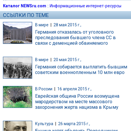
Каталог NEWSru.com
::
Информационные интернет-ресурсы
ССЫЛКИ ПО ТЕМЕ
В мире
|
28 мая 2015 г.,
Германия отказалась от уголовного
преследования бывшего члена СС в
связи с деменцией обвиняемого
В мире
|
20 мая 2015 г.,
Германия собирается выплатить бывшим
советским военнопленным 10 млн евро
В России
|
16 апреля 2015 г.,
Еврейская община России возмущена
мародерством на месте массового
захоронения жертв нацизма в Крыму
Культура
|
26 марта 2015 г.,
Бунина хотят объявить Праведником