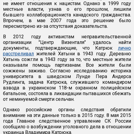
не имеет отношения к нацистам. Однако в 1999 году
местные власти, узнав о его прошлом, лишили
бывшего коллаборациониста канадского гражданства.
Впрочем, в мае 2007 года это решение было
пересмотрено из-за отсутствия доказательств.
В 2012 году активистам неправительственной
организации "Центр Визенталя" удалось найти
документы, подтверждающие, что Катрюк
лично
расстреливал
жителей Хатыни в 1943 году. Деревню
Хатынь сожгли в 1943 году за то, что местные жители
оказывали помощь партизанам. Все жители были
сожжены заживо. Согласно исследованию историка
университета в шведском Лунде Пера Андерса
Рудлинга, задача Катрюка, служившего командиром
взвода в украинском 118-м охранном полицейском
батальоне, состояла в ликвидации пытавшихся сбежать
от неминуемой смерти сельчан.
Однако российские органы следствия обратили
внимание на эти данные только в 2015 году. 8 мая 2015
года Главное следственное управление СК России
сообщило о возбуждении уголовного дела в отношении
украинца Владимира Катрюка.