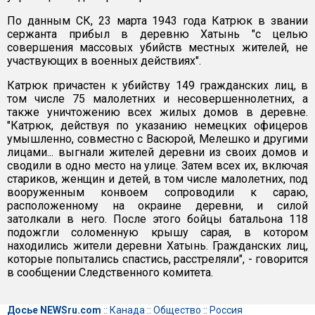
По данным СК, 23 марта 1943 года Катрюк в звании
сержанта прибыл в деревню Хатынь "с целью
совершения массовых убийств местных жителей, не
участвующих в военных действиях".
Катрюк причастен к убийству 149 гражданских лиц, в
том числе 75 малолетних и несовершеннолетних, а
также уничтожению всех жилых домов в деревне.
"Катрюк, действуя по указанию немецких офицеров
умышленно, совместно с Васюрой, Мелешко и другими
лицами... выгнали жителей деревни из своих домов и
сводили в одно место на улице. Затем всех их, включая
стариков, женщин и детей, в том числе малолетних, под
вооруженным конвоем сопроводили к сараю,
расположенному на окраине деревни, и силой
затолкали в него. После этого бойцы батальона 118
подожгли соломенную крышу сарая, в котором
находились жители деревни Хатынь. Гражданских лиц,
которые попытались спастись, расстреляли", - говорится
в сообщении Следственного комитета.
Досье NEWSru.com
::
Канада
::
Общество
::
Россия