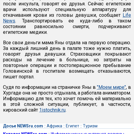
после инсульта, говорят ее друзья. Сейчас египетские
врачи используют специальную аппаратуру для
откачивания крови из головы девушки, сообщает
Life
News
. Транспортировать ее куда-либо в таком
состоянии равносильно смерти, подчеркивают
египетские медики.
Все свои деньги мама Яны отдала на первую операцию.
За каждый лишний день в палате тоже нужно платить,
говорят друзья девушки. Страховщики покрывают
расходы на лечение в больнице, но затраты на
повторные операции и постоперационное пребывание
Головинской в госпитале возмещать отказываются,
пишет портал.
Судя по информации на страничке Яны в
"Моем мире"
, в
Хургаде она не просто отдыхала, а работала аниматором.
Информацию для тех, кто хочет помочь ей материально
в этой сложной ситуации, публикует, в частности,
кировский сайт
1istochnik.ru
.
Досье NEWSru.com
::
Африка
::
Египет
::
Туризм
Каталог NEWSru.com
::
Информационные интернет-ресурсы