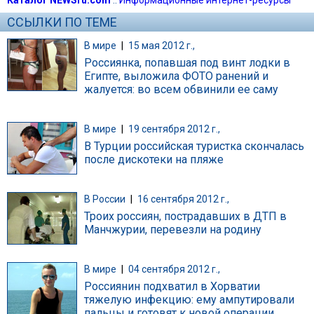
ССЫЛКИ ПО ТЕМЕ
В мире
|
15 мая 2012 г.,
Россиянка, попавшая под винт лодки в
Египте, выложила ФОТО ранений и
жалуется: во всем обвинили ее саму
В мире
|
19 сентября 2012 г.,
В Турции российская туристка скончалась
после дискотеки на пляже
В России
|
16 сентября 2012 г.,
Троих россиян, пострадавших в ДТП в
Манчжурии, перевезли на родину
В мире
|
04 сентября 2012 г.,
Россиянин подхватил в Хорватии
тяжелую инфекцию: ему ампутировали
пальцы и готовят к новой операции