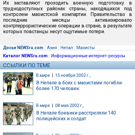
Их заставляют проходить военную подготовку в
труднодоступных районах страны, находящихся под
контролем маоистской компартии. Правительство в
последние месяцы активизировало
контртеррористические операции в стране, в результате
которых повстанцы несут ощутимые потери.
Досье NEWSru.com
::
Азия
::
Непал
::
Маоисты
Каталог NEWSru.com
::
Информационные интернет-ресурсы
ССЫЛКИ ПО ТЕМЕ
В мире
|
15 ноября 2002 г.,
В Непале в боях с маоистами погибли
более 170 человек
В мире
|
08 мая 2002 г.,
В Непале боевики расстреляли 140
полицейских и солдат