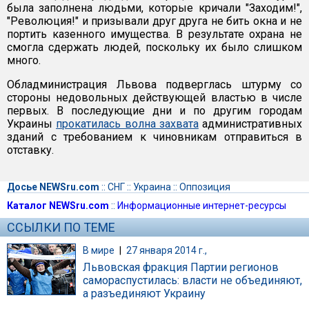
была заполнена людьми, которые кричали "Заходим!",
"Революция!" и призывали друг друга не бить окна и не
портить казенного имущества. В результате охрана не
смогла сдержать людей, поскольку их было слишком
много.
Обладминистрация Львова подверглась штурму со
стороны недовольных действующей властью в числе
первых. В последующие дни и по другим городам
Украины
прокатилась волна захвата
административных
зданий с требованием к чиновникам отправиться в
отставку.
Досье NEWSru.com
::
СНГ
::
Украина
::
Оппозиция
Каталог NEWSru.com
::
Информационные интернет-ресурсы
ССЫЛКИ ПО ТЕМЕ
В мире
|
27 января 2014 г.,
Львовская фракция Партии регионов
самораспустилась: власти не объединяют,
а разъединяют Украину