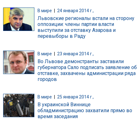
В мире
|
24 января 2014 г.,
Львовские регионалы встали на сторону
оппозиции: члены партии власти
выступили за отставку Азарова и
перевыборы в Раду
В мире
|
23 января 2014 г.,
Во Львове демонстранты заставили
губернатора Сало подписать заявление об
отставке, захвачены администрации ряда
городов
В мире
|
25 января 2014 г.,
В украинской Виннице
обладминистрацию захватили прямо во
время заседания