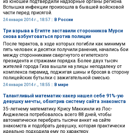
из юношей подтвердили надзорные органы региона.
Вспышка инфекции произошла в бывшей войсковой
части перед присягой.
24 января 2014 г., 18:57 ::
В России
Три взрыва в Египте заставили сторонников Мурси
снова взбунтоваться против полиции
После терактов, в ходе которых погибли как минимум
пять человек и десятки получили ранения, начались бои
между сторонниками свергнутого египетского
президента и стражами порядка. Более двух тысяч
жителей города Гиза вышли на улицы неподалеку от
комплекса пирамид, поджигая шины и бросая в сторону
полицейских бутылки с зажигательной смесью.
24 января 2014 г., 18:55 ::
В мире
Талантливый математик-хакер нашел себе 91%-ую
девушку мечты, обхитрив систему сайта знакомств
35-летнему математику Крису Маккинли из Лос-
Анджелеса потребовалось всего 88 дней, чтобы
автоматически перебрать тысячи анкет на сайте
знакомств и подобрать девушку, которая практически
идеально подходила ему по характеру.