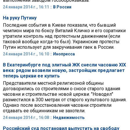
выполнении заводом гособоронзаказа.
24 января 2014 г., 16:11 ::
В России
На руку Путину
Последние события в Киеве показали, что бывший
чемпион мира по боксу Виталий Кличко и его соратники
утратили контроль над протестным движением (если
таковой вообще когда-то был). Украинские протесты
Путин использует для закручивания гаек в России.
24 января 2014 г., 16:10 ::
Инопресса
В Екатеринбурге под элитный ЖК снесли часовню XIX
века: рядом возвели новую, застройщик предлагает
теперь церкви ее купить
Представители местной религиозной общины
договорились со строителями о сносе старого здания
часовни и строительстве новой церкви. "Новодел"
разместился в 300 метрах от старого культового здания.
Однако после восстановления часовни строители
отдавать ее общинникам не захотели.
24 января 2014 г., 16:08 ::
Недвижимость
Российский суд постановил выпустить на свободу