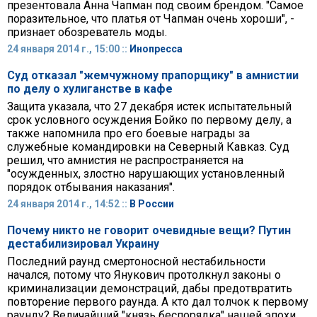
презентовала Анна Чапман под своим брендом. "Самое
поразительное, что платья от Чапман очень хороши", -
признает обозреватель моды.
24 января 2014 г., 15:00 ::
Инопресса
Суд отказал "жемчужному прапорщику" в амнистии
по делу о хулиганстве в кафе
Защита указала, что 27 декабря истек испытательный
срок условного осуждения Бойко по первому делу, а
также напомнила про его боевые награды за
служебные командировки на Северный Кавказ. Суд
решил, что амнистия не распространяется на
"осужденных, злостно нарушающих установленный
порядок отбывания наказания".
24 января 2014 г., 14:52 ::
В России
Почему никто не говорит очевидные вещи? Путин
дестабилизировал Украину
Последний раунд смертоносной нестабильности
начался, потому что Янукович протолкнул законы о
криминализации демонстраций, дабы предотвратить
повторение первого раунда. А кто дал толчок к первому
раунду? Величайший "князь беспорядка" нашей эпохи.