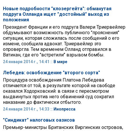
Новые подробности "клозергейта": обманутая
подруга Олланда ищет "достойный" выход из
положения
Президент Франции и его подруга Валери Триервейлер
обдумывают возможность публичного "прояснения"
ситуации, которая сложилась после сообщений о его
измене, сообщила адвокат. Триервейлер это
опровергла. Тем временем Олланд отправился в
Ватикан, где его "встретили" взрывом бомбы.
24 января 2014 г., 14:41 ::
В мире
Лебедев: освобождение "второго сорта"
Процедура освобождения Платона Лебедева
отличается от той, в результате которой на свободе
оказался Ходорковский: в связи с пересмотром
выдвинутых против него обвинений суд сократил
наказание до фактически отбытого.
24 января 2014 г., 14:33 ::
Инопресса
"Синдикат" налоговых оазисов
Премьер-министры Британских Виргинских островов,