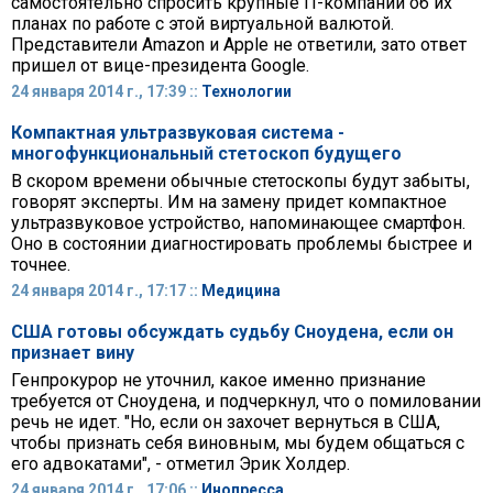
самостоятельно спросить крупные IT-компании об их
планах по работе с этой виртуальной валютой.
Представители Amazon и Apple не ответили, зато ответ
пришел от вице-президента Google.
24 января 2014 г., 17:39 ::
Технологии
Компактная ультразвуковая система -
многофункциональный стетоскоп будущего
В скором времени обычные стетоскопы будут забыты,
говорят эксперты. Им на замену придет компактное
ультразвуковое устройство, напоминающее смартфон.
Оно в состоянии диагностировать проблемы быстрее и
точнее.
24 января 2014 г., 17:17 ::
Медицина
США готовы обсуждать судьбу Сноудена, если он
признает вину
Генпрокурор не уточнил, какое именно признание
требуется от Сноудена, и подчеркнул, что о помиловании
речь не идет. "Но, если он захочет вернуться в США,
чтобы признать себя виновным, мы будем общаться с
его адвокатами", - отметил Эрик Холдер.
24 января 2014 г., 17:06 ::
Инопресса