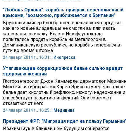
"Любовь Орлова": корабль-призрак, переполненный
крысами, "возможно, приближается к Британии"
Круизный лайнер был брошен в канадском порту, так
как его новые владельцы не смогли выплачивать
жалованье экипажу. Власти Ньюфаундленда
попытались продать корабль на металлолом в
Доминиканскую республику, но корабль потерялся в
пути во время шторма.
24 января 2014 г., 16:31 ::
Инопресса
Утягивающее коррекционное белье сильно вредит
здоровью женщин
Гастроэнтеролог Джон Кеммерле, дерматолог Марианн
Микхейл и хиропрактик Карен Эриксон уверены: такое
белье дает кислотный рефлюкс, изжогу, недержание и
способствует развитию инфекций. Они советуют
отказаться от него.
24 января 2014 г., 16:25 ::
Медицина
Президент ФРГ: "Миграция идет на пользу Германии"
Йоахим Гаук в ближайшем будущем собирается