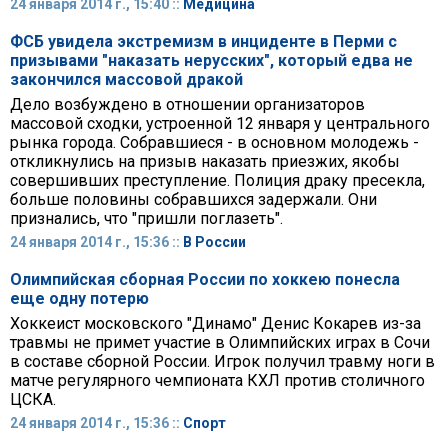
24 января 2014 г., 15:40 ::
Медицина
ФСБ увидела экстремизм в инциденте в Перми с
призывами "наказать нерусских", который едва не
закончился массовой дракой
Дело возбуждено в отношении организаторов
массовой сходки, устроенной 12 января у центрального
рынка города. Собравшиеся - в основном молодежь -
откликнулись на призыв наказать приезжих, якобы
совершивших преступление. Полиция драку пресекла,
больше половины собравшихся задержали. Они
признались, что "пришли поглазеть".
24 января 2014 г., 15:36 ::
В России
Олимпийская сборная России по хоккею понесла
еще одну потерю
Хоккеист московского "Динамо" Денис Кокарев из-за
травмы не примет участие в Олимпийских играх в Сочи
в составе сборной России. Игрок получил травму ноги в
матче регулярного чемпионата КХЛ против столичного
ЦСКА.
24 января 2014 г., 15:36 ::
Спорт