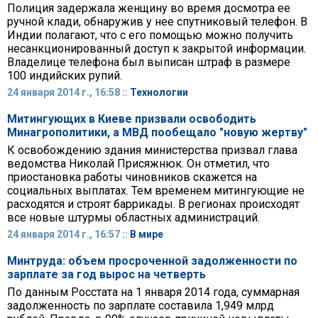
Полиция задержала женщину во время досмотра ее
ручной клади, обнаружив у нее спутниковый телефон. В
Индии полагают, что с его помощью можно получить
несанкционированный доступ к закрытой информации.
Владелице телефона был выписан штраф в размере
100 индийских рупий.
24 января 2014 г., 16:58 ::
Технологии
Митингующих в Киеве призвали освободить
Минагрополитики, а МВД пообещало "новую жертву"
К освобождению здания министерства призвал глава
ведомства Николай Присяжнюк. Он отметил, что
приостановка работы чиновников скажется на
социальных выплатах. Тем временем митингующие не
расходятся и строят баррикады. В регионах происходят
все новые штурмы областных администраций.
24 января 2014 г., 16:57 ::
В мире
Минтруда: объем просроченной задолженности по
зарплате за год вырос на четверть
По данным Росстата на 1 января 2014 года, суммарная
задолженность по зарплате составила 1,949 млрд