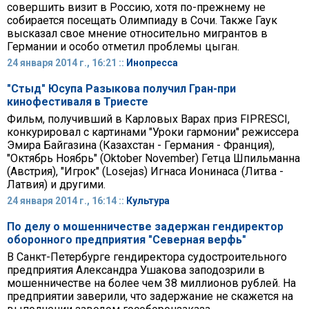
совершить визит в Россию, хотя по-прежнему не
собирается посещать Олимпиаду в Сочи. Также Гаук
высказал свое мнение относительно мигрантов в
Германии и особо отметил проблемы цыган.
24 января 2014 г., 16:21 ::
Инопресса
"Стыд" Юсупа Разыкова получил Гран-при
кинофестиваля в Триесте
Фильм, получивший в Карловых Варах приз FIPRESCI,
конкурировал с картинами "Уроки гармонии" режиссера
Эмира Байгазина (Казахстан - Германия - Франция),
"Октябрь Ноябрь" (Oktober November) Гетца Шпильманна
(Австрия), "Игрок" (Losejas) Игнаса Ионинаса (Литва -
Латвия) и другими.
24 января 2014 г., 16:14 ::
Культура
По делу о мошенничестве задержан гендиректор
оборонного предприятия "Северная верфь"
В Санкт-Петербурге гендиректора судостроительного
предприятия Александра Ушакова заподозрили в
мошенничестве на более чем 38 миллионов рублей. На
предприятии заверили, что задержание не скажется на