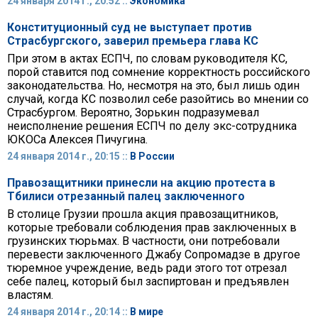
24 января 2014 г., 20:52 ::
Экономика
Конституционный суд не выступает против
Страсбургского, заверил премьера глава КС
При этом в актах ЕСПЧ, по словам руководителя КС,
порой ставится под сомнение корректность российского
законодательства. Но, несмотря на это, был лишь один
случай, когда КС позволил себе разойтись во мнении со
Страсбургом. Вероятно, Зорькин подразумевал
неисполнение решения ЕСПЧ по делу экс-сотрудника
ЮКОСа Алексея Пичугина.
24 января 2014 г., 20:15 ::
В России
Правозащитники принесли на акцию протеста в
Тбилиси отрезанный палец заключенного
В столице Грузии прошла акция правозащитников,
которые требовали соблюдения прав заключенных в
грузинских тюрьмах. В частности, они потребовали
перевести заключенного Джабу Сопромадзе в другое
тюремное учреждение, ведь ради этого тот отрезал
себе палец, который был заспиртован и предъявлен
властям.
24 января 2014 г., 20:14 ::
В мире