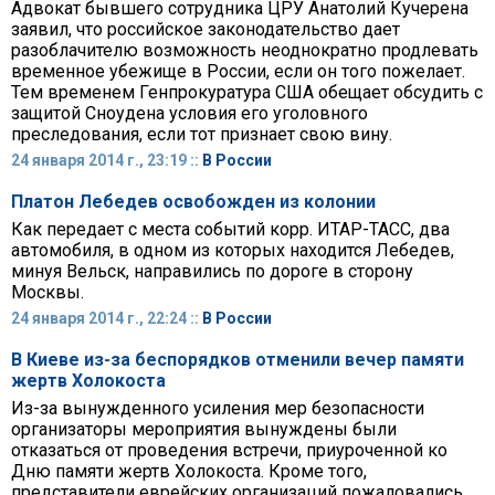
Адвокат бывшего сотрудника ЦРУ Анатолий Кучерена
заявил, что российское законодательство дает
разоблачителю возможность неоднократно продлевать
временное убежище в России, если он того пожелает.
Тем временем Генпрокуратура США обещает обсудить с
защитой Сноудена условия его уголовного
преследования, если тот признает свою вину.
24 января 2014 г., 23:19 ::
В России
Платон Лебедев освобожден из колонии
Как передает с места событий корр. ИТАР-ТАСС, два
автомобиля, в одном из которых находится Лебедев,
минуя Вельск, направились по дороге в сторону
Москвы.
24 января 2014 г., 22:24 ::
В России
В Киеве из-за беспорядков отменили вечер памяти
жертв Холокоста
Из-за вынужденного усиления мер безопасности
организаторы мероприятия вынуждены были
отказаться от проведения встречи, приуроченной ко
Дню памяти жертв Холокоста. Кроме того,
представители еврейских организаций пожаловались