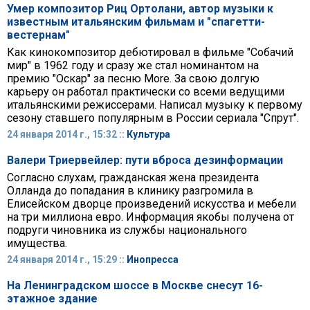
Умер композитор Риц Ортолани, автор музыки к
известным итальянским фильмам и "спагетти-
вестернам"
Как кинокомпозитор дебютировал в фильме "Собачий
мир" в 1962 году и сразу же стал номинантом на
премию "Оскар" за песню More. За свою долгую
карьеру он работал практически со всеми ведущими
итальянскими режиссерами. Написал музыку к первому
сезону ставшего популярным в России сериала "Спрут".
24 января 2014 г., 15:32 ::
Культура
Валери Триервейлер: пути вброса дезинформации
Согласно слухам, гражданская жена президента
Олланда до попадания в клинику разгромила в
Елисейском дворце произведений искусства и мебели
на три миллиона евро. Информация якобы получена от
подруги чиновника из службы национального
имущества.
24 января 2014 г., 15:29 ::
Инопресса
На Ленинградском шоссе в Москве снесут 16-
этажное здание