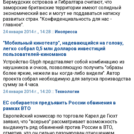
Бермудских островов и Гибралтара считают, что
заморские британские территории имеют солидный
экономический вес и могут не поддаваться натиску
развитых стран. "Конфиденциальность для нас -
главное".
24 января 2014 г., 14:28 ::
Инопресса
"Мобильный кинотеатр", надевающийся на голову,
легко собрал 0,5 млн долларов инвестиций
пользователей-киноманов
Устройство Glyph представляет собой комбинацию из
наушников и очков, позволяющую получить "образы
более яркие, нежели вы когда-либо видели". Автор
проекта собрал необходимую для запуска производства
сумму за 4 часа.
24 января 2014 г., 14:20 ::
Технологии
ЕС собирается предъявить России обвинения в
рамках ВТО
Европейский комиссар по торговле Карел де Гюхт
заявил, что "всерьез" рассматривает возможность
выдвинуть ряд обвинений против России в ВТО,
отметив, что он сильно разочарован отношением